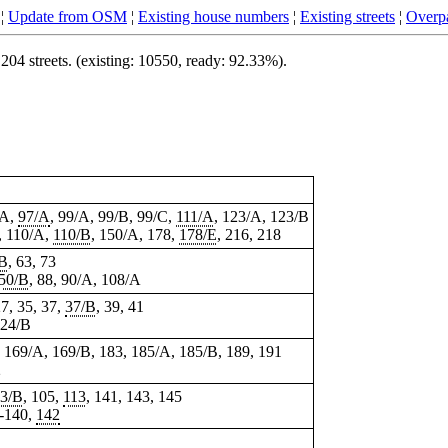
¦
Update from OSM
¦
Existing house numbers
¦
Existing streets
¦
Overpa
04 streets. (existing: 10550, ready: 92.33%).
/A,
97/A
, 99/A, 99/B, 99/C,
111/A
, 123/A, 123/B
, 110/A,
110/B
, 150/A, 178,
178/E
, 216, 218
/B
, 63, 73
50/B
, 88, 90/A, 108/A
27,
35
, 37,
37/B
, 39, 41
 24/B
, 169/A, 169/B, 183, 185/A, 185/B, 189, 191
2
3/B
, 105,
113
, 141, 143, 145
8-140,
142