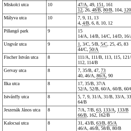
Miskolci utca
10
47/A
, 49,
151
, 161
12
,
26
,
48/B
,
80/B
, 104,
120
Mályva utca
10
7, 9, 11, 13
4,
4/B
, 6, 8, 10, 12
Pillangó park
9
15
14/A, 14/B, 14/C, 14/D, 16/
Ungvár utca
9
1
, 3/C, 5/B,
5/C
, 25, 45, 83
44/C,
50/A
Fischer István utca
8
111/A, 111/B, 113, 115, 121
112, 114/B
Gervay utca
8
7, 35/B, 47,
73
40, 46/A,
86/A
, 90
Ilka utca
8
17, 35/B, 37/A
52/A, 52/B, 60/A, 60/B, 60
Istvánffy utca
8
5, 7, 9, 31/A, 31/B, 33/A, 3
64/B
Jeszenák János utca
8
7/A, 7/B,
63
,
133/A
,
133/B
66/B
, 162, 162/B
Kalocsai utca
8
31, 43/B,
63/B
,
85/A
46/A, 46/B, 58/B, 80/B