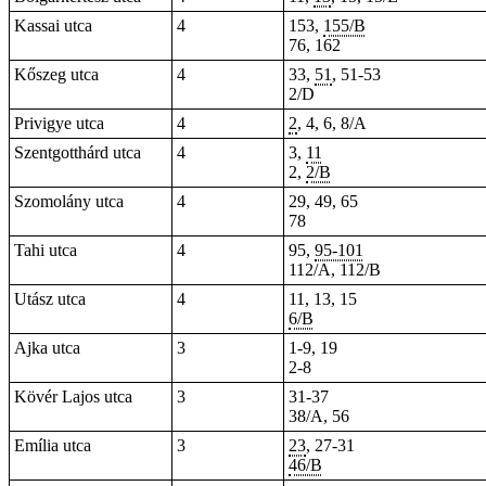
Kassai utca
4
153,
155/B
76, 162
Kőszeg utca
4
33,
51
, 51-53
2/D
Privigye utca
4
2
, 4, 6, 8/A
Szentgotthárd utca
4
3,
11
2,
2/B
Szomolány utca
4
29, 49, 65
78
Tahi utca
4
95,
95-101
112/A, 112/B
Utász utca
4
11, 13, 15
6/B
Ajka utca
3
1-9, 19
2-8
Kövér Lajos utca
3
31-37
38/A,
56
Emília utca
3
23
, 27-31
46/B