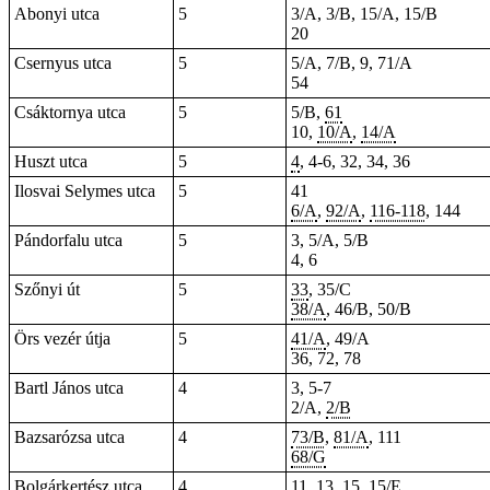
Abonyi utca
5
3/A, 3/B, 15/A, 15/B
20
Csernyus utca
5
5/A, 7/B, 9, 71/A
54
Csáktornya utca
5
5/B,
61
10,
10/A
,
14/A
Huszt utca
5
4
, 4-6, 32, 34, 36
Ilosvai Selymes utca
5
41
6/A
,
92/A
,
116-118
, 144
Pándorfalu utca
5
3, 5/A, 5/B
4, 6
Szőnyi út
5
33
, 35/C
38/A
, 46/B, 50/B
Örs vezér útja
5
41/A
, 49/A
36, 72, 78
Bartl János utca
4
3, 5-7
2/A,
2/B
Bazsarózsa utca
4
73/B
,
81/A
, 111
68/G
Bolgárkertész utca
4
11,
13
, 15, 15/E