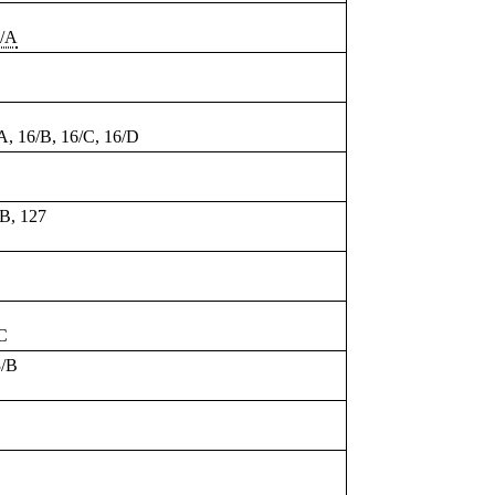
/A
A, 16/B, 16/C, 16/D
/B,
127
/C
3/B