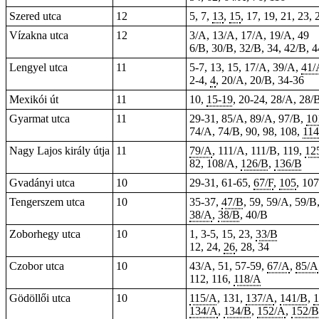
Szered utca
12
5, 7,
13
,
15
, 17, 19, 21, 23, 
Vízakna utca
12
3/A, 13/A, 17/A, 19/A, 49
6/B, 30/B, 32/B, 34, 42/B, 
Lengyel utca
11
5-7, 13, 15, 17/A, 39/A,
41/
2-4,
4
, 20/A, 20/B, 34-36
Mexikói út
11
10,
15-19
, 20-24, 28/A, 28/
Gyarmat utca
11
29-31, 85/A, 89/A, 97/B,
10
74/A, 74/B, 90, 98, 108,
114
Nagy Lajos király útja
11
79/A
, 111/A, 111/B, 119,
12
82
, 108/A,
126/B
,
136/B
Gvadányi utca
10
29-31, 61-65,
67/F
,
105
, 10
Tengerszem utca
10
35-37,
47/B
, 59, 59/A, 59/B
38/A
,
38/B
, 40/B
Zoborhegy utca
10
1, 3-5, 15, 23,
33/B
12, 24,
26
, 28,
34
Czobor utca
10
43/A, 51, 57-59,
67/A
,
85/A
112, 116,
118/A
Gödöllői utca
10
115/A
, 131,
137/A
,
141/B
,
1
134/A
,
134/B
,
152/A
,
152/B