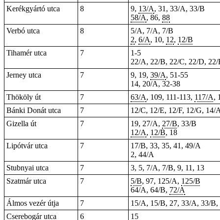
Kerékgyártó utca
8
9,
13/A
, 31, 33/A, 33/B
58/A
, 86,
88
Verbó utca
8
5/A, 7/A, 7/B
2
,
6/A
, 10,
12
,
12/B
Tihamér utca
7
1-5
22/A, 22/B, 22/C, 22/D, 22/
Jerney utca
7
9, 19,
39/A
, 51-55
14, 20/A, 32-38
Thököly út
7
63/A
, 109, 111-113,
117/A
,
Bánki Donát utca
7
12/C, 12/E, 12/F, 12/G, 14/
Gizella út
7
19
, 27/A,
27/B
, 33/B
12/A
,
12/B
, 18
Lipótvár utca
7
17/B, 33, 35, 41, 49/A
2, 44/A
Stubnyai utca
7
3, 5, 7/A, 7/B, 9, 11, 13
Szatmár utca
7
5/B
, 97, 125/A,
125/B
64/A, 64/B,
72/A
Álmos vezér útja
7
15/A, 15/B, 27, 33/A, 33/B,
Cserebogár utca
6
15