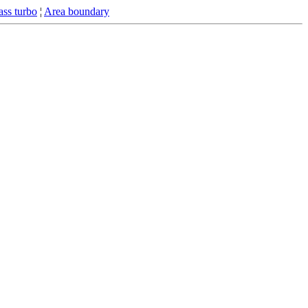
ss turbo
¦
Area boundary