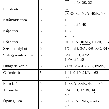
44, 46, 48, 50, 52
Füredi utca
6
37
28-30,
32
, 40/A, 40/B,
50
Királyhida utca
6
1
2, 4, 6, 24, 40
Kápa utca
6
1, 3, 5
2, 4, 6
Róna utca
6
91, 99/A,
103/B
, 105/B, 11
Szentmihályi út
6
1/C, 1/D, 3/A, 3/B, 3/C, 3/D
Szilágysomlyó utca
6
5/A, 35/B, 47/A
10/A, 24, 28
Hungária körút
5
21/A, 79-81, 87/A, 89-95, 1
Csömöri út
5
1-11,
9-10
,
21/A
,
163
38
Francia út
5
1, 38/A, 38/B, 43, 44-45
Tihany tér
5
3/A, 3/B, 37-39,
39
30
Újvilág utca
5
39
, 39/A, 39/B, 43-45
20