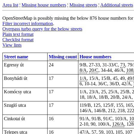
Area list
¦
Missing house numbers
¦
Missing streets
¦
Additional streets
OpenStreetMap is possibly missing the below 876 house numbers for 2
Filter incorrect information
.
Overpass turbo query for the below streets
Plain text format
Checklist format
View lints
Street name
Missing count
House numbers
Egressy út
24
9/B,
27-33
, 31-33/C,
73
, 79
8/A
,
20/C
, 34-44, 46/A,
108
Bonyhádi út
17
1/A
, 15/A, 15/B, 45, 49,
49
6, 10-14, 36/C, 36/D, 42/A,
Komócsy utca
17
1/A, 23/A, 25, 25/A, 25/B, 
18, 18/A, 18/B, 20/B, 24/A,
Szugló utca
17
119/B, 125, 125/F, 155, 165
146/A, 146/B, 212, 218, 22
Cinkotai út
16
91/A, 91/B, 91/C, 103/A,
10
2-10, 90, 100/A,
126/A
, 12
Telepes utca
16
47/A, 57, 59, 103, 105, 107