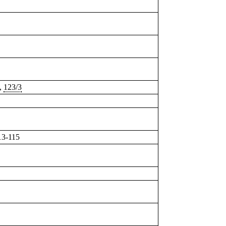
5,
123/3
13-115