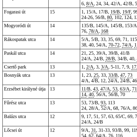
6,
8/A
, 24, 34, 42/A, 42/B, 
Fogarasi út
15
1, 15/A, 17/B,
19/B
,
19/F
, 9
24-26
, 56/B,
80
, 102, 124, 
Mogyoródi út
14
135/B, 145/A, 145/B, 153/A
76,
78/A
,
168
Rákospatak utca
14
5/A, 5/B, 33, 35, 69,
71
, 11
38, 40, 54/A,
70-72
,
74/A
,
1
Paskál utca
14
21, 25, 39/A, 39/B, 41/B
24/A, 24/B,
28/B
, 34/B, 40,
Csertő park
13
1
,
2/A
, 3,
3/A
, 5-11,
7
,
9
,
17
Bosnyák utca
13
1
, 23,
25
, 33,
33/B
,
47
,
73
4/A, 4/B, 12, 24/A, 24/B, 46
Erzsébet királyné útja
13
11/B
,
43
,
47/A
,
53
,
63/A
,
71
14
,
40
, 56/A, 56/B, 70
Fűrész utca
13
53, 73/B,
93
, 113
24, 28/A, 52/A, 68, 76/A, 8
Balázs utca
12
9, 17, 51,
57
, 63, 65/C, 69, 
24/A, 24/B
Lőcsei út
12
9/A,
31
,
31-33
, 93/B, 99, 11
54, 62, 64/A, 76, 116