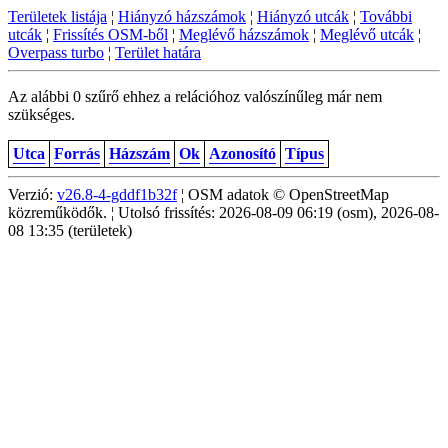
Területek listája
¦
Hiányzó házszámok
¦
Hiányzó utcák
¦
További
utcák
¦
Frissítés OSM-ből
¦
Meglévő házszámok
¦
Meglévő utcák
¦
Overpass turbo
¦
Terület határa
Az alábbi 0 szűrő ehhez a relációhoz valószínűleg már nem
szükséges.
Utca
Forrás
Házszám
Ok
Azonosító
Típus
Verzió:
v26.8-4-gddf1b32f
¦ OSM adatok © OpenStreetMap
közreműködők. ¦ Utolsó frissítés: 2026-08-09 06:19 (osm), 2026-08-
08 13:35 (területek)