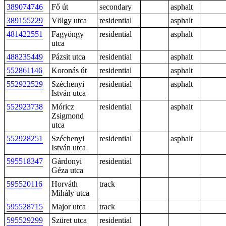
389074746
Fő út
secondary
asphalt
389155229
Völgy utca
residential
asphalt
481422551
Fagyöngy
residential
asphalt
utca
488235449
Pázsit utca
residential
asphalt
552861146
Koronás út
residential
asphalt
552922529
Széchenyi
residential
asphalt
István utca
552923738
Móricz
residential
asphalt
Zsigmond
utca
552928251
Széchenyi
residential
asphalt
István utca
595518347
Gárdonyi
residential
Géza utca
595520116
Horváth
track
Mihály utca
595528715
Major utca
track
595529299
Szüret utca
residential