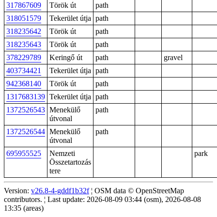
317867609
Török út
path
318051579
Tekerület útja
path
318235642
Török út
path
318235643
Török út
path
378229789
Keringő út
path
gravel
403734421
Tekerület útja
path
942368140
Török út
path
1317683139
Tekerület útja
path
1372526543
Menekülő
path
útvonal
1372526544
Menekülő
path
útvonal
695955525
Nemzeti
park
Összetartozás
tere
Version:
v26.8-4-gddf1b32f
¦ OSM data © OpenStreetMap
contributors. ¦ Last update: 2026-08-09 03:44 (osm), 2026-08-08
13:35 (areas)