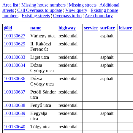
Area list
¦
Missing house numbers
¦
Missing streets
¦
Additional
streets
¦
Call Overpass to update
¦
View query
¦
Existing house
numbers
¦
Existing streets
¦
Overpass turbo
¦
Area boundary
@id
name
highway
service
surface
leisure
100130627
Várhegy utca
residential
asphalt
100130629
II. Rákóczi
residential
Ferenc út
100130633
Liget utca
residential
asphalt
100130634
Dózsa
residential
asphalt
György utca
100130636
Dózsa
residential
asphalt
György utca
100130637
Petőfi Sándor
residential
utca
100130638
Fenyő utca
residential
100130639
Hegyalja
residential
asphalt
utca
100130640
Tölgy utca
residential