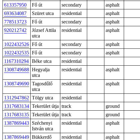
613357950
Fő út
secondary
asphalt
693634087
Szüret utca
residential
asphalt
778513723
Fő út
secondary
asphalt
920212742
József Attila
residential
asphalt
utca
1022432526
Fő út
secondary
asphalt
1022432535
Fő út
secondary
asphalt
1167310294
Béke utca
residential
1308749688
Hegyalja
residential
asphalt
utca
1308749690
Tagosdűlő
residential
asphalt
utca
1312947862
Tölgy utca
residential
1317683134
Tekerület útja
track
ground
1317683135
Tekerület útja
track
ground
1387869443
Széchenyi
residential
asphalt
István utca
1387869449
Bükkerdő
residential
asphalt