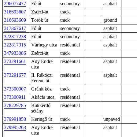
296077477
Fő út
secondary
asphalt
316693607
Zsérci-út
track
316693609
Török út
track
ground
317867617
Fő út
secondary
asphalt
322817238
Fő út
secondary
asphalt
322817315
Várhegy utca
residential
asphalt
347933086
Zsérci-út
track
373291661
Ady Endre
residential
asphalt
utca
373291677
II. Rákóczi
residential
asphalt
Ferenc út
373300907
Gránit köz
track
373300911
Akácfa utca
residential
378229785
Bükkerdő
residential
sétány
379991858
Keringő út
track
unpaved
379995263
Ady Endre
residential
asphalt
utca