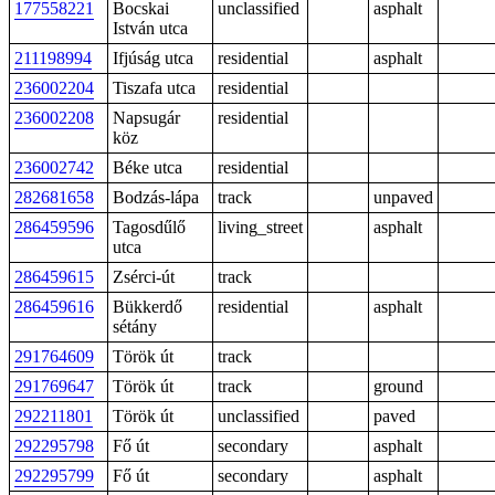
177558221
Bocskai
unclassified
asphalt
István utca
211198994
Ifjúság utca
residential
asphalt
236002204
Tiszafa utca
residential
236002208
Napsugár
residential
köz
236002742
Béke utca
residential
282681658
Bodzás-lápa
track
unpaved
286459596
Tagosdűlő
living_street
asphalt
utca
286459615
Zsérci-út
track
286459616
Bükkerdő
residential
asphalt
sétány
291764609
Török út
track
291769647
Török út
track
ground
292211801
Török út
unclassified
paved
292295798
Fő út
secondary
asphalt
292295799
Fő út
secondary
asphalt