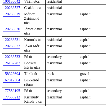
100130642
Virág utca
residential
120288527
Csákó utca
residential
120288529
Móricz
residential
asphalt
Zsigmond
utca
120288530
József Attila
residential
asphalt
utca
120288531
Koronás út
residential
asphalt
120288532
Jókai Mór
residential
asphalt
utca
120288533
Fő út
secondary
asphalt
126187287
Bocskai
residential
asphalt
István utca
158328694
Török út
track
gravel
167312564
Bükkerdő
residential
asphalt
sétány
177558195
Fő út
secondary
asphalt
177558212
Kisfaludy
residential
asphalt
Károly utca