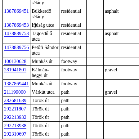
sétány
1387869451
Bükkerdő
residential
asphalt
sétány
1387869453
Ifjúság utca
residential
1478889753
Tagosdűlő
residential
asphalt
utca
1478889756
Petőfi Sándor
residential
utca
100130628
Munkás út
footway
281941801
Kálmán-
footway
gravel
hegyi út
1387869441
Munkás út
footway
211199000
Várkút utca
path
gravel
282681689
Török út
path
292211807
Török út
path
292213932
Török út
path
292213938
Török út
path
292310697
Török út
path