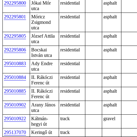
292295800
Jókai Mór
residential
asphalt
utca
292295801
Móricz
residential
asphalt
Zsigmond
utca
292295805
József Attila
residential
asphalt
utca
292295806
Bocskai
residential
asphalt
István utca
295010883
Ady Endre
residential
utca
295010884
II. Rákóczi
residential
asphalt
Ferenc út
295010885
II. Rákóczi
residential
asphalt
Ferenc út
295010902
Arany János
residential
asphalt
utca
295010922
Kálmán-
track
gravel
hegyi út
295137070
Keringő út
track