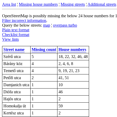
Area list
¦
Missing house numbers
¦
Missing streets
¦
Additional streets
OpenStreetMap is possibly missing the below 24 house numbers for 13 
Filter incorrect information
.
Query the below streets:
map
¦
overpass turbo
Plain text format
Checklist format
View lints
Street name
Missing count
House numbers
Szérű utca
5
18, 22, 32, 46, 48
Bárány köz
4
2, 4, 6, 8
Temető utca
4
9, 19, 21, 23
Petőfi utca
2
41, 51
Damjanich utca
1
10
Diófa utca
1
46
Hajós utca
1
2
Homokalja út
1
59
Kertész utca
1
2