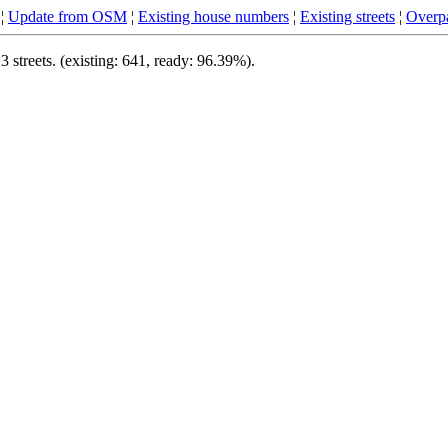
¦
Update from OSM
¦
Existing house numbers
¦
Existing streets
¦
Overpa
streets. (existing: 641, ready: 96.39%).