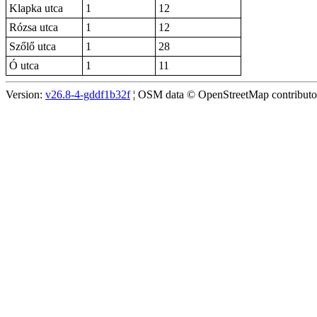
Klapka utca
1
12
Rózsa utca
1
12
Szőlő utca
1
28
Ó utca
1
11
Version:
v26.8-4-gddf1b32f
¦ OSM data © OpenStreetMap contributors