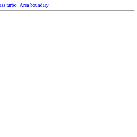
ss turbo
¦
Area boundary