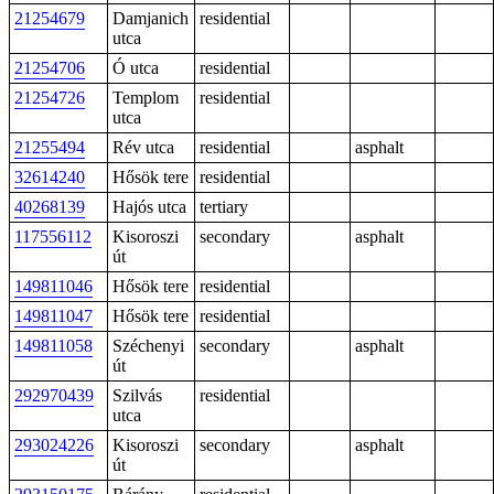
21254679
Damjanich
residential
utca
21254706
Ó utca
residential
21254726
Templom
residential
utca
21255494
Rév utca
residential
asphalt
32614240
Hősök tere
residential
40268139
Hajós utca
tertiary
117556112
Kisoroszi
secondary
asphalt
út
149811046
Hősök tere
residential
149811047
Hősök tere
residential
149811058
Széchenyi
secondary
asphalt
út
292970439
Szilvás
residential
utca
293024226
Kisoroszi
secondary
asphalt
út