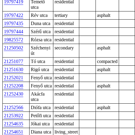
19797419
Temető
residential
utca
19797422
Rév utca
tertiary
asphalt
19797435
Duna utca
residential
19797444
Szérű utca
residential
19825572
Rózsa utca
residential
21250502
Széchenyi
secondary
asphalt
út
21251077
Tó utca
residential
compacted
21251630
Rigó utca
residential
asphalt
21252021
Fenyő utca
residential
21252208
Fenyő utca
residential
asphalt
21252430
Akácfa
residential
utca
21252566
Diófa utca
residential
asphalt
21253922
Petőfi utca
residential
21254635
Jókai utca
residential
21254651
Diana utca
living_street