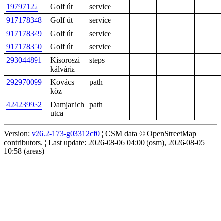
19797122
Golf út
service
917178348
Golf út
service
917178349
Golf út
service
917178350
Golf út
service
293044891
Kisoroszi
steps
kálvária
292970099
Kovács
path
köz
424239932
Damjanich
path
utca
Version:
v26.2-173-g03312cf0
¦ OSM data © OpenStreetMap
contributors. ¦ Last update: 2026-08-06 04:00 (osm), 2026-08-05
10:58 (areas)