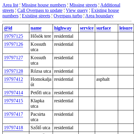
Area list
¦
Missing house numbers
¦
Missing streets
¦
Additional
streets
¦
Call Overpass to update
¦
View query
¦
Existing house
numbers
¦
Existing streets
¦
Overpass turbo
¦
Area boundary
@id
name
highway
service
surface
leisure
19797125
Hősök tere
residential
19797126
Kossuth
residential
utca
19797127
Kossuth
residential
utca
19797128
Rózsa utca
residential
19797412
Homokalja
residential
asphalt
út
19797414
Petőfi utca
residential
19797415
Klapka
residential
utca
19797417
Pacsirta
residential
utca
19797418
Szőlő utca
residential