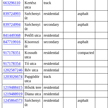
663296110
Kertész
track
utca
839724993
Széchenyi
residential
asphalt
út
839724994
Széchenyi
secondary
asphalt
út
841449368
Petőfi utca
residential
847719916
Kisoroszi
secondary
asphalt
út
917178351
Kossuth
residential
compacted
utca
917178354
Tó utca
residential
1202587246
Rév utca
residential
1203026674
Papgödör
track
utca
1219488415
Hősök tere
residential
1219488919
Diana utca
residential
1245864573
Széchenyi
residential
asphalt
út