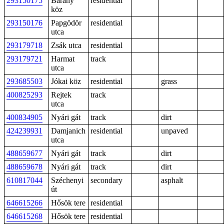
293150175
Bárány
residential
köz
293150176
Papgödör
residential
utca
293179718
Zsák utca
residential
293179721
Harmat
track
utca
293685503
Jókai köz
residential
grass
400825293
Rejtek
track
utca
400834905
Nyári gát
track
dirt
424239931
Damjanich
residential
unpaved
utca
488659677
Nyári gát
track
dirt
488659678
Nyári gát
track
dirt
610817044
Széchenyi
secondary
asphalt
út
646615266
Hősök tere
residential
646615268
Hősök tere
residential