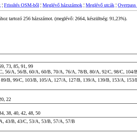
k
¦
Frissítés OSM-ből
¦
Meglévő házszámok
¦
Meglévő utcák
¦
Overpass 
ához tartozó 256 házszámot. (meglévő: 2664, készültség: 91,23%).
69, 73, 85, 91, 99
/C, 56/A, 56/B, 60/A, 60/B, 70/A, 76/A, 78/B, 80/A, 92/C, 98/C, 104/
A, 89/B, 99/C, 103/B, 105/A, 127/A, 127/B, 139/A, 139/B, 153/A, 153/
20, 22
34, 38, 40, 42, 48, 50
/A, 43/B, 43/C, 53/A, 53/B, 57/A, 57/B