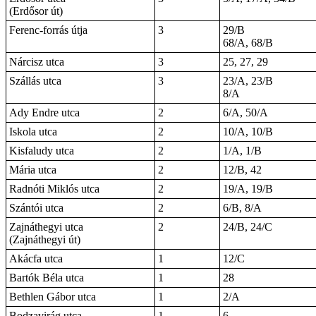
(Erdősor út)
Ferenc-forrás útja
3
29/B
68/A, 68/B
Nárcisz utca
3
25, 27, 29
Szállás utca
3
23/A, 23/B
8/A
Ady Endre utca
2
6/A, 50/A
Iskola utca
2
10/A, 10/B
Kisfaludy utca
2
1/A, 1/B
Mária utca
2
12/B, 42
Radnóti Miklós utca
2
19/A, 19/B
Szántói utca
2
6/B, 8/A
Zajnáthegyi utca
2
24/B, 24/C
(Zajnáthegyi út)
Akácfa utca
1
12/C
Bartók Béla utca
1
28
Bethlen Gábor utca
1
2/A
Bodzavirág utca
1
6