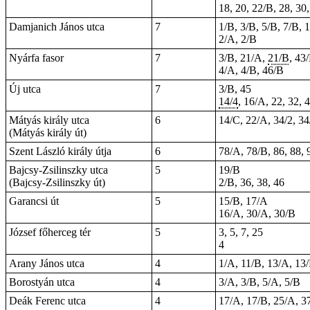
18, 20, 22/B, 28, 30
Damjanich János utca
7
1/B, 3/B, 5/B, 7/B, 
2/A, 2/B
Nyárfa fasor
7
3/B, 21/A,
21/B
, 43
4/A, 4/B, 46/B
Új utca
7
3/B, 45
14/4
, 16/A, 22, 32, 
Mátyás király utca
6
14/C, 22/A, 34/2, 3
(Mátyás király út)
Szent László király útja
6
78/A, 78/B, 86, 88, 
Bajcsy-Zsilinszky utca
5
19/B
(Bajcsy-Zsilinszky út)
2/B, 36, 38, 46
Garancsi út
5
15/B, 17/A
16/A, 30/A, 30/B
József főherceg tér
5
3, 5, 7, 25
4
Arany János utca
4
1/A, 11/B, 13/A, 13
Borostyán utca
4
3/A, 3/B, 5/A, 5/B
Deák Ferenc utca
4
17/A, 17/B, 25/A, 3