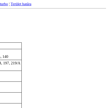
turbo
¦
Terület határa
B, 140
B, 197, 219/A