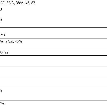
, 32, 32/A, 38/A, 46, 82
13
/B
42/3
4/A, 34/B, 40/A
90, 92
/B
7/A