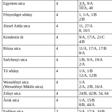
Egyetem utca
4
3/A
, 9/A
10/A, 40
Fényesliget sétány
4
1, 1/A, 1/B
2/B
József Attila utca
4
11, 27/A
8, 16/1
Kenderesi út
4
9/A, 17/A, 21/C
4/B
Rózsa utca
4
11/A, 17/A, 17/B
8/A
Széchenyi utca
4
1/B, 9/A, 19/A
2/A
Tó sétány
4
1/A, 1/B
12/A, 12/B
Wesselényi utca
4
1/A
(Wesselényi Miklós utca)
2/A, 2/B, 16/A
Zrínyi utca
4
24/B, 42/B, 54, 64
Árok utca
4
1/A, 15/B
8/B, 44/A
Erdősor utca
3
5/A, 17/A, 34/B