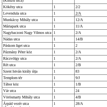
(Kinizsi utca)
Kökény utca
1
2/2
Levendula utca
1
2/A
Munkácsy Mihály utca
1
12/A
Máriapark utca
1
11/A
Nagybaczoni Nagy Vilmos utca
1
2/A
Nádas utca
1
14/B
Páskom liget utca
1
2
Pázmány Péter köz
1
2/A
Ráczvölgy utca
1
2/A
Rét utca
1
2/B
Szent István király útja
1
83
Templom tér
1
9/J
Tábor köz
1
1/B
Vár utca
1
24
Vörösmarty Mihály utca
1
4/B
Árpád vezér utca
1
28/A