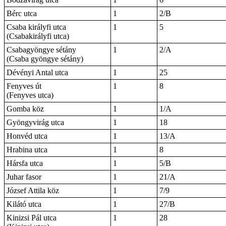
Bérc utca
1
2/B
Csaba királyfi utca
1
5
(Csabakirályfi utca)
Csabagyöngye sétány
1
2/A
(Csaba gyöngye sétány)
Dévényi Antal utca
1
25
Fenyves út
1
8
(Fenyves utca)
Gomba köz
1
1/A
Gyöngyvirág utca
1
18
Honvéd utca
1
13/A
Hrabina utca
1
8
Hársfa utca
1
5/B
Juhar fasor
1
21/A
József Attila köz
1
7/9
Kilátó utca
1
27/B
Kinizsi Pál utca
1
28