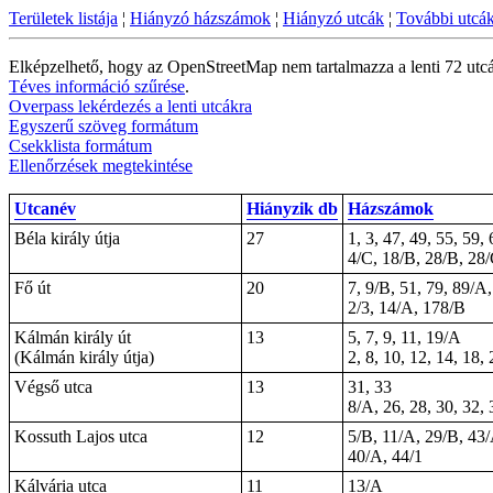
Területek listája
¦
Hiányzó házszámok
¦
Hiányzó utcák
¦
További utcá
Elképzelhető, hogy az OpenStreetMap nem tartalmazza a lenti 72 utc
Téves információ szűrése
.
Overpass lekérdezés a lenti utcákra
Egyszerű szöveg formátum
Csekklista formátum
Ellenőrzések megtekintése
Utcanév
Hiányzik db
Házszámok
Béla király útja
27
1, 3, 47, 49, 55, 59, 
4/C, 18/B, 28/B, 28
Fő út
20
7, 9/B, 51, 79, 89/
2/3, 14/A, 178/B
Kálmán király út
13
5, 7, 9, 11, 19/A
(Kálmán király útja)
2, 8, 10, 12, 14, 18, 
Végső utca
13
31, 33
8/A, 26, 28, 30, 32, 
Kossuth Lajos utca
12
5/B, 11/A, 29/B, 43
40/A, 44/1
Kálvária utca
11
13/A