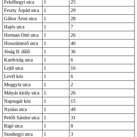
Felsőhegyi utca
1
25
Feszty Árpád utca
1
29
Gábor Áron utca
1
28
Hajós utca
1
7
Herman Ottó utca
1
26
Hosszúmező utca
1
40
Jóság II. dűlő
1
36
Kardvirág utca
1
6
Lejtő utca
1
16
Levél köz
1
6
Meggyfa utca
1
2
Mátyás király utca
1
26
Napsugár köz
1
15
Nyulas utca
1
49
Petőfi Sándor utca
1
31
Rigó utca
1
8
Sionhegyi utca
1
3