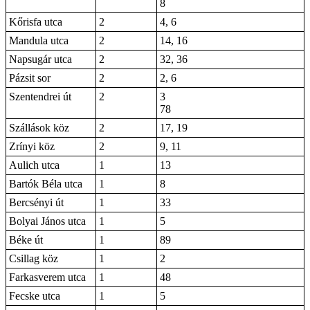
8
Kőrisfa utca
2
4, 6
Mandula utca
2
14, 16
Napsugár utca
2
32, 36
Pázsit sor
2
2, 6
Szentendrei út
2
3
78
Szállások köz
2
17, 19
Zrínyi köz
2
9, 11
Aulich utca
1
13
Bartók Béla utca
1
8
Bercsényi út
1
33
Bolyai János utca
1
5
Béke út
1
89
Csillag köz
1
2
Farkasverem utca
1
48
Fecske utca
1
5