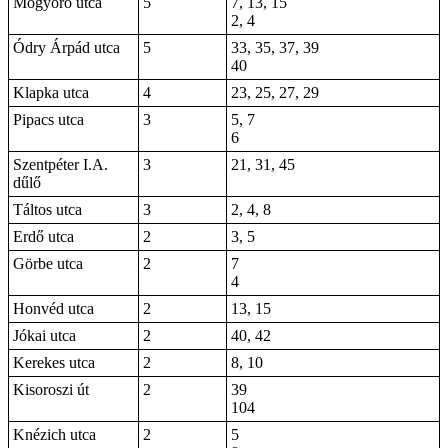
Mogyoró utca
5
7, 13, 15
2, 4
Ódry Árpád utca
5
33, 35, 37, 39
40
Klapka utca
4
23, 25, 27, 29
Pipacs utca
3
5, 7
6
Szentpéter I.A.
3
21, 31, 45
dűlő
Táltos utca
3
2, 4, 8
Erdő utca
2
3, 5
Görbe utca
2
7
4
Honvéd utca
2
13, 15
Jókai utca
2
40, 42
Kerekes utca
2
8, 10
Kisoroszi út
2
39
104
Knézich utca
2
5