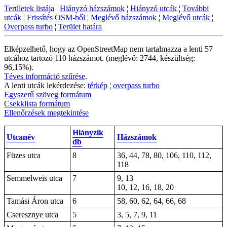
Területek listája
¦
Hiányzó házszámok
¦
Hiányzó utcák
¦
További
utcák
¦
Frissítés OSM-ből
¦
Meglévő házszámok
¦
Meglévő utcák
¦
Overpass turbo
¦
Terület határa
Elképzelhető, hogy az OpenStreetMap nem tartalmazza a lenti 57
utcához tartozó 110 házszámot. (meglévő: 2744, készültség:
96,15%).
Téves információ szűrése
.
A lenti utcák lekérdezése:
térkép
¦
overpass turbo
Egyszerű szöveg formátum
Csekklista formátum
Ellenőrzések megtekintése
Hiányzik
Utcanév
Házszámok
db
Füzes utca
8
36, 44, 78, 80, 106, 110, 112,
118
Semmelweis utca
7
9, 13
10, 12, 16, 18, 20
Tamási Áron utca
6
58, 60, 62, 64, 66, 68
Cseresznye utca
5
3, 5, 7, 9, 11