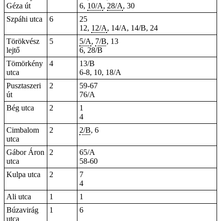
Géza út
6,
10/A
,
28/A
, 30
Szpáhi utca
6
25
12,
12/A
, 14/A, 14/B, 24
Törökvész
5
5/A
,
7/B
, 13
lejtő
6, 28/B
Tömörkény
4
13/B
utca
6-8, 10, 18/A
Pusztaszeri
2
59-67
út
76/A
Bég utca
2
1
4
Cimbalom
2
2/B
, 6
utca
Gábor Áron
2
65/A
utca
58-60
Kulpa utca
2
7
4
Ali utca
1
1
Búzavirág
1
6
utca