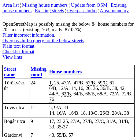
Area list
¦
Missing house numbers
¦
Update from OSM
¦
Existing
house numbers
¦
Existing streets
¦
Overpass turbo
¦
Area boundary
OpenStreetMap is possibly missing the below 84 house numbers for
20 streets. (existing: 563, ready: 87.02%).
Filter incorrect information
.
Overpass turbo query for the below streets
Plain text format
Checklist format
View lints
Street
Missing
House numbers
name
count
Törökvész
24
1
, 25, 47/A, 47/B,
57/B
,
59/C
, 61
út
6/B, 12/A, 14, 16, 20, 36, 36/B, 38, 42,
44/A,
62/B
, 64/B, 66/B, 68/A, 72/A, 72/B,
76
Tövis utca
11
5, 9/A, 11
14, 16/A, 16/B, 18, 18/C, 26/B, 28/A, 38
Bogár utca
9
17, 23-25, 27/A, 27/B, 27/C, 31/A, 31/B,
33, 35-37
Gárdonyi
7
43, 55/B, 57