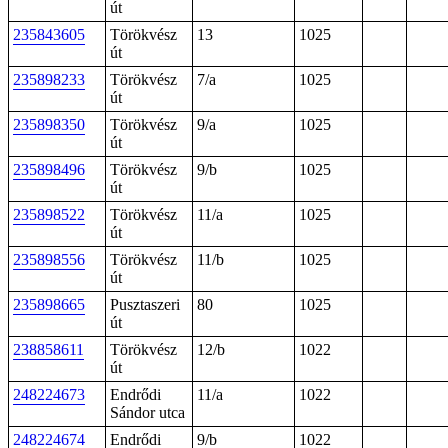
út
235843605
Törökvész
13
1025
út
235898233
Törökvész
7/a
1025
út
235898350
Törökvész
9/a
1025
út
235898496
Törökvész
9/b
1025
út
235898522
Törökvész
11/a
1025
út
235898556
Törökvész
11/b
1025
út
235898665
Pusztaszeri
80
1025
út
238858611
Törökvész
12/b
1022
út
248224673
Endrődi
11/a
1022
Sándor utca
248224674
Endrődi
9/b
1022