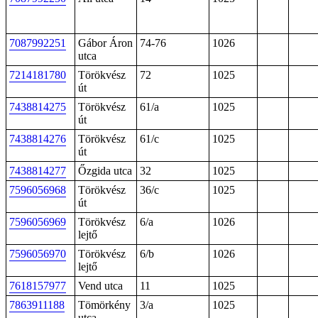
7087992251
Gábor Áron
74-76
1026
utca
7214181780
Törökvész
72
1025
út
7438814275
Törökvész
61/a
1025
út
7438814276
Törökvész
61/c
1025
út
7438814277
Őzgida utca
32
1025
7596056968
Törökvész
36/c
1025
út
7596056969
Törökvész
6/a
1026
lejtő
7596056970
Törökvész
6/b
1026
lejtő
7618157977
Vend utca
11
1025
7863911188
Tömörkény
3/a
1025
utca