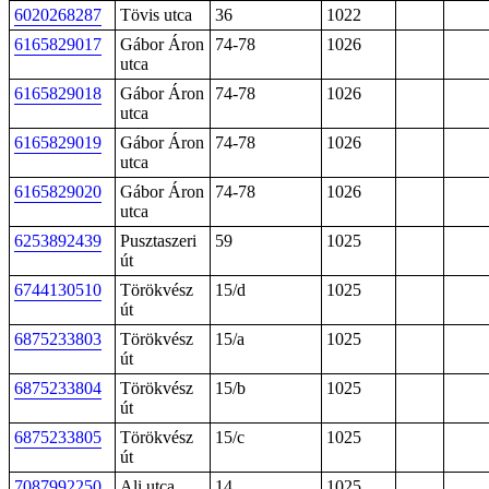
6020268287
Tövis utca
36
1022
6165829017
Gábor Áron
74-78
1026
utca
6165829018
Gábor Áron
74-78
1026
utca
6165829019
Gábor Áron
74-78
1026
utca
6165829020
Gábor Áron
74-78
1026
utca
6253892439
Pusztaszeri
59
1025
út
6744130510
Törökvész
15/d
1025
út
6875233803
Törökvész
15/a
1025
út
6875233804
Törökvész
15/b
1025
út
6875233805
Törökvész
15/c
1025
út
7087992250
Ali utca
14
1025