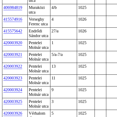
utca
406984819
Muraközi
4/b
1025
utca
415574916
Verseghy
4
1026
Ferenc utca
415575642
Endrődi
27/a
1026
Sándor utca
420003920
Pentelei
1
1025
Molnár utca
420003921
Pentelei
5/a-7/a
1025
Molnár utca
420003922
Pentelei
13
1025
Molnár utca
420003923
Pentelei
11
1025
Molnár utca
420003924
Pentelei
9
1025
Molnár utca
420003925
Pentelei
3
1025
Molnár utca
420003926
Vérhalom
5
1025