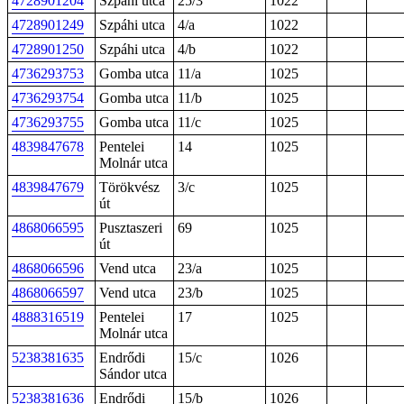
4728901204
Szpáhi utca
25/3
1022
4728901249
Szpáhi utca
4/a
1022
4728901250
Szpáhi utca
4/b
1022
4736293753
Gomba utca
11/a
1025
4736293754
Gomba utca
11/b
1025
4736293755
Gomba utca
11/c
1025
4839847678
Pentelei
14
1025
Molnár utca
4839847679
Törökvész
3/c
1025
út
4868066595
Pusztaszeri
69
1025
út
4868066596
Vend utca
23/a
1025
4868066597
Vend utca
23/b
1025
4888316519
Pentelei
17
1025
Molnár utca
5238381635
Endrődi
15/c
1026
Sándor utca
5238381636
Endrődi
15/b
1026