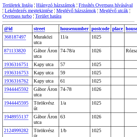
Területek listája
¦
Hiányzó házszámok
¦
Frissítés Overpass hívásával
¦
Lekérdezés megtekintése
¦
Meglévő házszámok
¦
Meglévő utcák
¦
Overpass turbo
¦
Terület határa
@id
street
housenumber
postcode
place
hous
368187497
Muraközi
11/a
1025
utca
871133820
Gábor Áron
74-78/a
1026
Rózsa
utca
1936316751
Kapy utca
57
1025
1936316753
Kapy utca
59
1025
1936316762
Kapy utca
61
1025
1944445592
Gábor Áron
74-78
1026
utca
1944445595
Törökvész
1/a
1025
út
1948955137
Gábor Áron
63
1026
utca
2124999282
Törökvész
1/b
1025
út