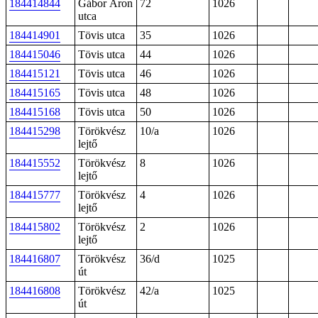
184414844
Gábor Áron
72
1026
utca
184414901
Tövis utca
35
1026
184415046
Tövis utca
44
1026
184415121
Tövis utca
46
1026
184415165
Tövis utca
48
1026
184415168
Tövis utca
50
1026
184415298
Törökvész
10/a
1026
lejtő
184415552
Törökvész
8
1026
lejtő
184415777
Törökvész
4
1026
lejtő
184415802
Törökvész
2
1026
lejtő
184416807
Törökvész
36/d
1025
út
184416808
Törökvész
42/a
1025
út