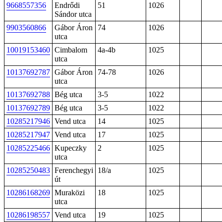
9668557356
Endrődi
51
1026
Sándor utca
9903560866
Gábor Áron
74
1026
utca
10019153460
Cimbalom
4a-4b
1025
utca
10137692787
Gábor Áron
74-78
1026
utca
10137692788
Bég utca
3-5
1022
10137692789
Bég utca
3-5
1022
10285217946
Vend utca
14
1025
10285217947
Vend utca
17
1025
10285225466
Kupeczky
2
1025
utca
10285250483
Ferenchegyi
18/a
1025
út
10286168269
Muraközi
18
1025
utca
10286198557
Vend utca
19
1025