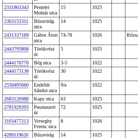
2331863343
Pentelei
15
1025
Molnár utca
2363153311
Búzavirág
14
1025
utca
2431337169
Gábor Áron
74-78
1026
Rózsa
utca
2443795808
Törökvész
5
1025
út
2444170770
Bég utca
3-5
1022
2444173138
Törökvész
30
1022
út
2550495660
Endrődi
9/a
1022
Sándor utca
2683126988
Kapy utca
63
1025
2781929393
Pusztaszeri
72
1025
út
3103477213
Verseghy
8
1026
Ferenc utca
4289119620
Búzavirág
14
1025