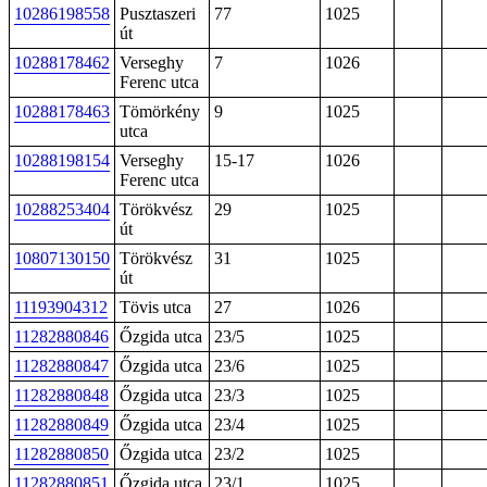
10286198558
Pusztaszeri
77
1025
út
10288178462
Verseghy
7
1026
Ferenc utca
10288178463
Tömörkény
9
1025
utca
10288198154
Verseghy
15-17
1026
Ferenc utca
10288253404
Törökvész
29
1025
út
10807130150
Törökvész
31
1025
út
11193904312
Tövis utca
27
1026
11282880846
Őzgida utca
23/5
1025
11282880847
Őzgida utca
23/6
1025
11282880848
Őzgida utca
23/3
1025
11282880849
Őzgida utca
23/4
1025
11282880850
Őzgida utca
23/2
1025
11282880851
Őzgida utca
23/1
1025