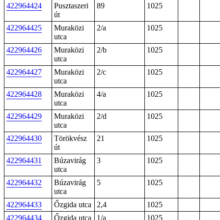
422964424
Pusztaszeri
89
1025
út
422964425
Muraközi
2/a
1025
utca
422964426
Muraközi
2/b
1025
utca
422964427
Muraközi
2/c
1025
utca
422964428
Muraközi
4/a
1025
utca
422964429
Muraközi
2/d
1025
utca
422964430
Törökvész
21
1025
út
422964431
Búzavirág
3
1025
utca
422964432
Búzavirág
5
1025
utca
422964433
Őzgida utca
2,4
1025
422964434
Őzgida utca
1/a
1025