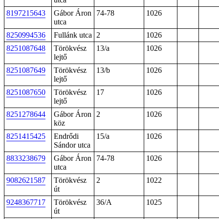
8197215643
Gábor Áron
74-78
1026
utca
8250994536
Fullánk utca
2
1026
8251087648
Törökvész
13/a
1026
lejtő
8251087649
Törökvész
13/b
1026
lejtő
8251087650
Törökvész
17
1026
lejtő
8251278644
Gábor Áron
2
1026
köz
8251415425
Endrődi
15/a
1026
Sándor utca
8833238679
Gábor Áron
74-78
1026
utca
9082621587
Törökvész
2
1022
út
9248367717
Törökvész
36/A
1025
út