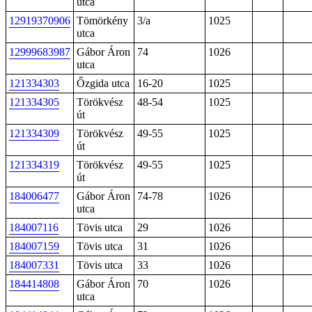
utca
12919370906
Tömörkény
3/a
1025
utca
12999683987
Gábor Áron
74
1026
utca
121334303
Őzgida utca
16-20
1025
121334305
Törökvész
48-54
1025
út
121334309
Törökvész
49-55
1025
út
121334319
Törökvész
49-55
1025
út
184006477
Gábor Áron
74-78
1026
utca
184007116
Tövis utca
29
1026
184007159
Tövis utca
31
1026
184007331
Tövis utca
33
1026
184414808
Gábor Áron
70
1026
utca