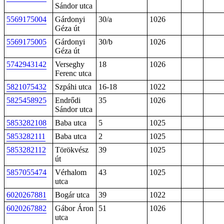
Sándor utca
5569175004
Gárdonyi
30/a
1026
Géza út
5569175005
Gárdonyi
30/b
1026
Géza út
5742943142
Verseghy
18
1026
Ferenc utca
5821075432
Szpáhi utca
16-18
1022
5825458925
Endrődi
35
1026
Sándor utca
5853282108
Baba utca
5
1025
5853282111
Baba utca
2
1025
5853282112
Törökvész
39
1025
út
5857055474
Vérhalom
43
1025
utca
6020267881
Bogár utca
39
1022
6020267882
Gábor Áron
51
1026
utca