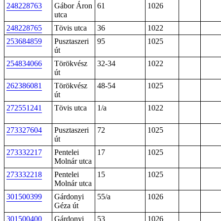
248228763
Gábor Áron
61
1026
utca
248228765
Tövis utca
36
1022
253684859
Pusztaszeri
95
1025
út
254834066
Törökvész
32-34
1022
út
262386081
Törökvész
48-54
1025
út
272551241
Tövis utca
1/a
1022
273327604
Pusztaszeri
72
1025
út
273332217
Pentelei
17
1025
Molnár utca
273332218
Pentelei
15
1025
Molnár utca
301500399
Gárdonyi
55/a
1026
Géza út
301500400
Gárdonyi
53
1026