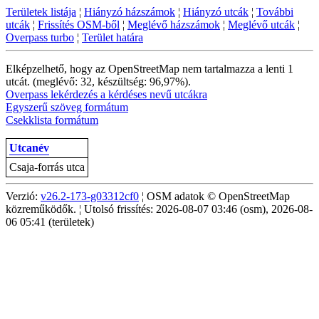
Területek listája
¦
Hiányzó házszámok
¦
Hiányzó utcák
¦
További
utcák
¦
Frissítés OSM-ből
¦
Meglévő házszámok
¦
Meglévő utcák
¦
Overpass turbo
¦
Terület határa
Elképzelhető, hogy az OpenStreetMap nem tartalmazza a lenti 1
utcát. (meglévő: 32, készültség: 96,97%).
Overpass lekérdezés a kérdéses nevű utcákra
Egyszerű szöveg formátum
Csekklista formátum
Utcanév
Csaja-forrás utca
Verzió:
v26.2-173-g03312cf0
¦ OSM adatok © OpenStreetMap
közreműködők. ¦ Utolsó frissítés: 2026-08-07 03:46 (osm), 2026-08-
06 05:41 (területek)