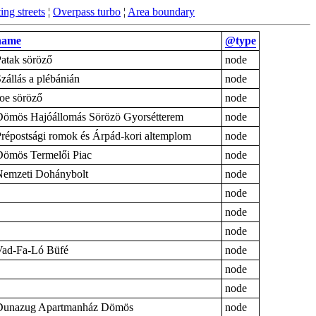
ing streets
¦
Overpass turbo
¦
Area boundary
name
@type
atak söröző
node
zállás a plébánián
node
oe söröző
node
Dömös Hajóállomás Sörözö Gyorsétterem
node
répostsági romok és Árpád-kori altemplom
node
Dömös Termelői Piac
node
Nemzeti Dohánybolt
node
node
node
node
Vad-Fa-Ló Büfé
node
node
node
Dunazug Apartmanház Dömös
node