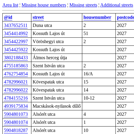
Area list
¦
Missing house numbers
¦
Missing streets
¦
Additional streets
@id
street
housenumber
postcod
3437652511
Duna utca
2
2027
3454414992
Kossuth Lajos út
51
2027
3454422997
Vöröshegyi utca
2
2027
3454425922
Kossuth Lajos út
2027
3802188433
Álmos herceg útja
2027
4755185863
Szent István utca
2
2027
4762754854
Kossuth Lajos út
16/A
2027
4782996021
Kövespatak utca
15
2027
4782996022
Kövespatak utca
14
2027
4784155216
Szent István utca
10-12
2027
4939175834
Macskások-nyilasok dűlő
2027
5904801073
Alsórét utca
4
2027
5904801074
Alsórét utca
1
2027
5904818287
Alsórét utca
10
2027