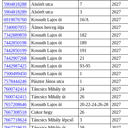
5904818288
Alsórét utca
7
2027
5904818289
Alsórét utca
3
2027
6919076760
Kossuth Lajos út
16/A
2027
7340007055
Álmos herceg útja
2027
7342889859
Kossuth Lajos út
182
2027
7442850198
Kossuth Lajos út
189
2027
7442850199
Kossuth Lajos út
191
2027
7442907268
Kossuth Lajos út
21
2027
7442987425
Kossuth Lajos út
93-95
2027
7500499450
Kossuth Lajos út
1
2027
7578444246
Pásztor János utca
1
2027
7600742414
Táncsics Mihály út
24
2027
7600742415
Táncsics Mihály út
26
2027
7657208646
Kossuth Lajos út
20-22-24-26-28
2027
7667308518
Cukor hegy
26
2027
7667718624
Táncsics Mihály lépcső
3
2027
7667718625
Táncsics Mihály út
59
2027