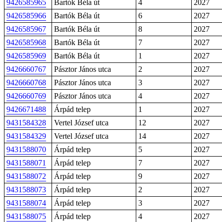
9426585965
Bartók Béla út
4
2027
9426585966
Bartók Béla út
6
2027
9426585967
Bartók Béla út
8
2027
9426585968
Bartók Béla út
7
2027
9426585969
Bartók Béla út
1
2027
9426660767
Pásztor János utca
2
2027
9426660768
Pásztor János utca
3
2027
9426660769
Pásztor János utca
4
2027
9426671488
Árpád telep
1
2027
9431584328
Vertel József utca
12
2027
9431584329
Vertel József utca
14
2027
9431588070
Árpád telep
5
2027
9431588071
Árpád telep
7
2027
9431588072
Árpád telep
9
2027
9431588073
Árpád telep
2
2027
9431588074
Árpád telep
3
2027
9431588075
Árpád telep
4
2027