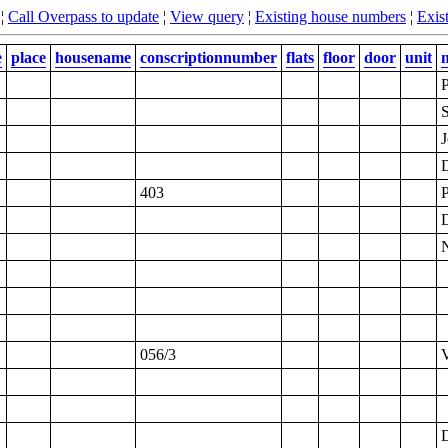
¦
Call Overpass to update
¦
View query
¦
Existing house numbers
¦
Exist
e
place
housename
conscriptionnumber
flats
floor
door
unit
P
S
J
403
P
056/3