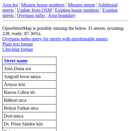
Area list
¦
Missing house numbers
¦
Missing streets
¦
Additional
streets
¦
Update from OSM
¦
Existing house numbers
¦
Existing
streets
¦
Overpass turbo
¦
Area boundary
OpenStreetMap is possibly missing the below 33 streets. (existing:
228, ready: 87.36%).
Overpass turbo query for streets with questionable names
Plain text format
Checklist format
Street name
Alsó-Duna sor
Angyali lovas tanya
Árnyas köz
Baross Gábor tér
Báthori utca
Bolyai Farkas utca
Dori tanya
Dr. Pósta Sándor köz