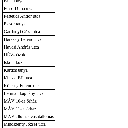
Fajta tanya
Felső-Duna utca
Festetics Andor utca
Ficsor tanya
Gárdonyi Géza utca
Haraszty Ferenc utca
Havasi András utca
HÉV-házak
Iskola köz
Kardos tanya
Kinizsi Pál utca
Kölcsey Ferenc utca
Lehman kapitány utca
MÁV 10-es őrház
MÁV 11-es őrház
MÁV állomás vasútállomás
Mindszenty József utca