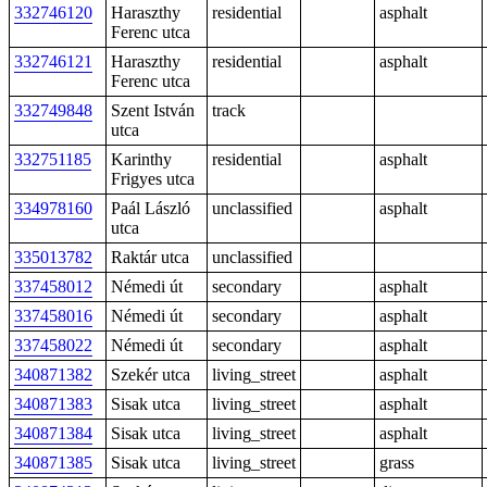
332746120
Haraszthy
residential
asphalt
Ferenc utca
332746121
Haraszthy
residential
asphalt
Ferenc utca
332749848
Szent István
track
utca
332751185
Karinthy
residential
asphalt
Frigyes utca
334978160
Paál László
unclassified
asphalt
utca
335013782
Raktár utca
unclassified
337458012
Némedi út
secondary
asphalt
337458016
Némedi út
secondary
asphalt
337458022
Némedi út
secondary
asphalt
340871382
Szekér utca
living_street
asphalt
340871383
Sisak utca
living_street
asphalt
340871384
Sisak utca
living_street
asphalt
340871385
Sisak utca
living_street
grass