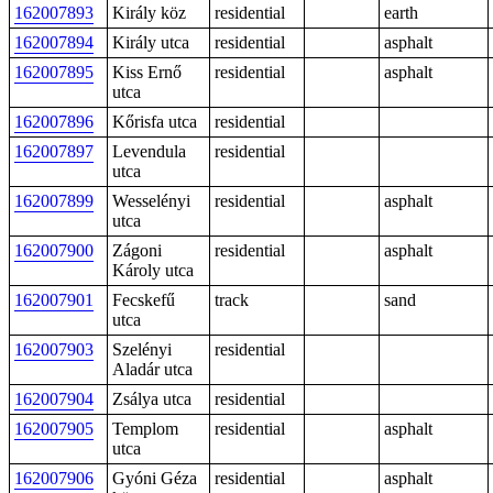
162007893
Király köz
residential
earth
162007894
Király utca
residential
asphalt
162007895
Kiss Ernő
residential
asphalt
utca
162007896
Kőrisfa utca
residential
162007897
Levendula
residential
utca
162007899
Wesselényi
residential
asphalt
utca
162007900
Zágoni
residential
asphalt
Károly utca
162007901
Fecskefű
track
sand
utca
162007903
Szelényi
residential
Aladár utca
162007904
Zsálya utca
residential
162007905
Templom
residential
asphalt
utca
162007906
Gyóni Géza
residential
asphalt