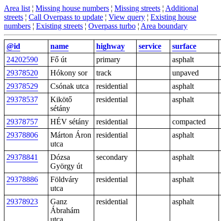
Area list
¦
Missing house numbers
¦
Missing streets
¦
Additional
streets
¦
Call Overpass to update
¦
View query
¦
Existing house
numbers
¦
Existing streets
¦
Overpass turbo
¦
Area boundary
@id
name
highway
service
surface
24202590
Fő út
primary
asphalt
29378520
Hókony sor
track
unpaved
29378529
Csónak utca
residential
asphalt
29378537
Kikötő
residential
asphalt
sétány
29378757
HÉV sétány
residential
compacted
29378806
Márton Áron
residential
asphalt
utca
29378841
Dózsa
secondary
asphalt
György út
29378886
Földváry
residential
asphalt
utca
29378923
Ganz
residential
asphalt
Ábrahám
utca