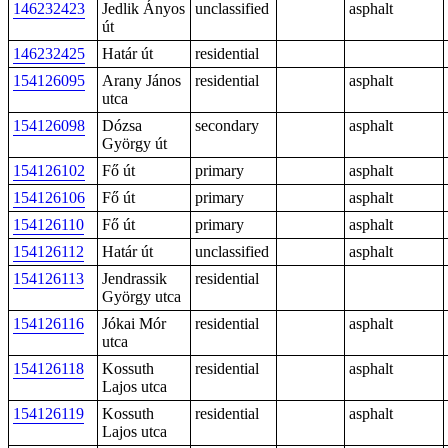
146232423
Jedlik Ányos
unclassified
asphalt
út
146232425
Határ út
residential
154126095
Arany János
residential
asphalt
utca
154126098
Dózsa
secondary
asphalt
György út
154126102
Fő út
primary
asphalt
154126106
Fő út
primary
asphalt
154126110
Fő út
primary
asphalt
154126112
Határ út
unclassified
asphalt
154126113
Jendrassik
residential
György utca
154126116
Jókai Mór
residential
asphalt
utca
154126118
Kossuth
residential
asphalt
Lajos utca
154126119
Kossuth
residential
asphalt
Lajos utca