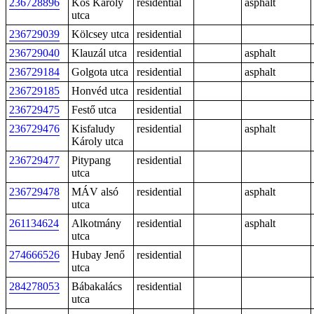
236728896
Kós Károly
residential
asphalt
utca
236729039
Kölcsey utca
residential
236729040
Klauzál utca
residential
asphalt
236729184
Golgota utca
residential
asphalt
236729185
Honvéd utca
residential
236729475
Festő utca
residential
236729476
Kisfaludy
residential
asphalt
Károly utca
236729477
Pitypang
residential
utca
236729478
MÁV alsó
residential
asphalt
utca
261134624
Alkotmány
residential
asphalt
utca
274666526
Hubay Jenő
residential
utca
284278053
Bábakalács
residential
utca