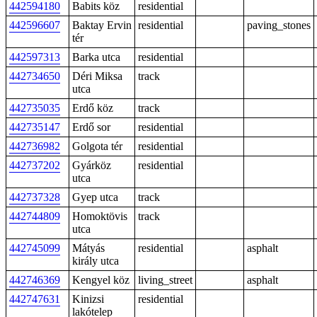
442594180
Babits köz
residential
442596607
Baktay Ervin
residential
paving_stones
tér
442597313
Barka utca
residential
442734650
Déri Miksa
track
utca
442735035
Erdő köz
track
442735147
Erdő sor
residential
442736982
Golgota tér
residential
442737202
Gyárköz
residential
utca
442737328
Gyep utca
track
442744809
Homoktövis
track
utca
442745099
Mátyás
residential
asphalt
király utca
442746369
Kengyel köz
living_street
asphalt
442747631
Kinizsi
residential
lakótelep