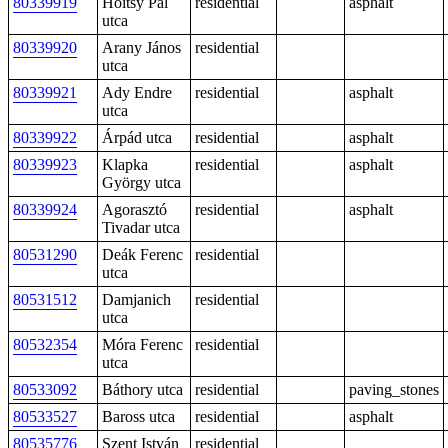
80339919
Hoitsy Pál
residential
asphalt
utca
80339920
Arany János
residential
utca
80339921
Ady Endre
residential
asphalt
utca
80339922
Árpád utca
residential
asphalt
80339923
Klapka
residential
asphalt
György utca
80339924
Agorasztó
residential
asphalt
Tivadar utca
80531290
Deák Ferenc
residential
utca
80531512
Damjanich
residential
utca
80532354
Móra Ferenc
residential
utca
80533092
Báthory utca
residential
paving_stones
80533527
Baross utca
residential
asphalt
80535776
Szent István
residential