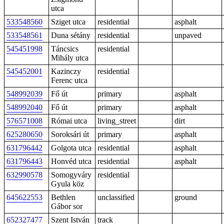
utca
533548560
Sziget utca
residential
asphalt
533548561
Duna sétány
residential
unpaved
545451998
Táncsics
residential
Mihály utca
545452001
Kazinczy
residential
Ferenc utca
548992039
Fő út
primary
asphalt
548992040
Fő út
primary
asphalt
576571008
Római utca
living_street
dirt
625280650
Soroksári út
primary
asphalt
631796442
Golgota utca
residential
asphalt
631796443
Honvéd utca
residential
asphalt
632990578
Somogyváry
residential
Gyula köz
645622553
Bethlen
unclassified
ground
Gábor sor
652327477
Szent István
track