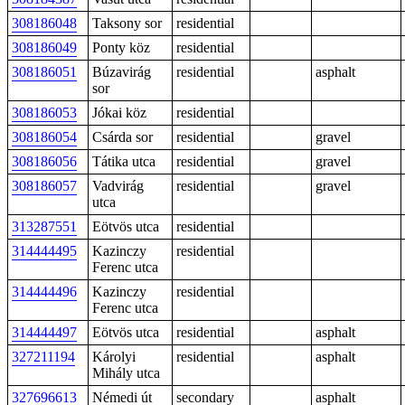
308186048
Taksony sor
residential
308186049
Ponty köz
residential
308186051
Búzavirág
residential
asphalt
sor
308186053
Jókai köz
residential
308186054
Csárda sor
residential
gravel
308186056
Tátika utca
residential
gravel
308186057
Vadvirág
residential
gravel
utca
313287551
Eötvös utca
residential
314444495
Kazinczy
residential
Ferenc utca
314444496
Kazinczy
residential
Ferenc utca
314444497
Eötvös utca
residential
asphalt
327211194
Károlyi
residential
asphalt
Mihály utca
327696613
Némedi út
secondary
asphalt