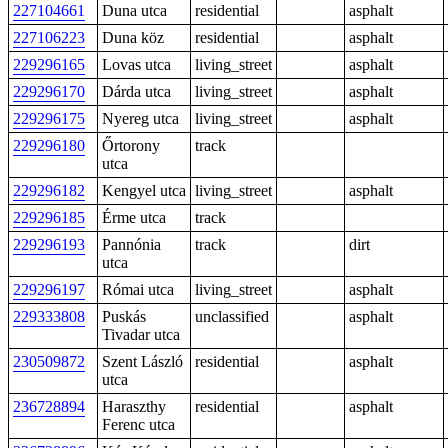
227104661
Duna utca
residential
asphalt
227106223
Duna köz
residential
asphalt
229296165
Lovas utca
living_street
asphalt
229296170
Dárda utca
living_street
asphalt
229296175
Nyereg utca
living_street
asphalt
229296180
Őrtorony
track
utca
229296182
Kengyel utca
living_street
asphalt
229296185
Érme utca
track
229296193
Pannónia
track
dirt
utca
229296197
Római utca
living_street
asphalt
229333808
Puskás
unclassified
asphalt
Tivadar utca
230509872
Szent László
residential
asphalt
utca
236728894
Haraszthy
residential
asphalt
Ferenc utca