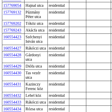
157769054
Hajnal utca
residential
157769132
Pázmány
residential
Péter utca
157769202
Tóköz utca
residential
157769243
Akácfa utca
residential
160554423
Széchenyi
residential
István utca
160554427
Rákóczi utca
residential
160554428
Gárdonyi
residential
utca
160554429
Diófa utca
residential
160554430
Tas vezér
residential
utca
160554431
Kazinczy
residential
Ferenc köz
160554432
Lehel köz
residential
160554433
Rákóczi utca
residential
160554434
Rózsa utca
residential