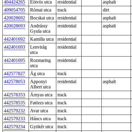
404424265
Eötvös utca
residential
asphalt
409054705
Római utca
track
dirt
420028692
Bocskai utca
residential
asphalt
420028693
Andrássy
residential
asphalt
Gyula utca
442401692
Kamilla utca
residential
442401693
Lenvirág
residential
utca
442401695
Rozmaring
residential
utca
442577827
Ág utca
track
442578053
Apponyi
residential
asphalt
Albert utca
442578353
Árnyas utca
track
442578535
Fatörzs utca
track
442579232
Avar utca
track
442579233
Háncs utca
track
442579234
Gyökér utca
track