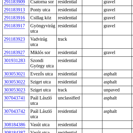
291183909
Csatorna sor
residential
gravel
291183913
Ponty utca
residential
gravel
291183916
Csillag köz
residential
gravel
291183917
Gyöngyvirág
residential
gravel
utca
291183923
Vadvirág
track
utca
291183927
Miklós sor
residential
gravel
301931283
Szondi
residential
György utca
303053021
Evezős utca
residential
asphalt
303053022
Sziget utca
residential
asphalt
303053023
Sziget utca
track
unpaved
307043741
Paál László
unclassified
asphalt
utca
307043742
Paál László
residential
asphalt
utca
308184386
Vasút utca
residential
308184387
Vasút utca
residential