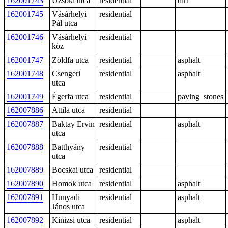
162001743
Uzsoki utca
residential
dirt
162001745
Vásárhelyi
residential
Pál utca
162001746
Vásárhelyi
residential
köz
162001747
Zöldfa utca
residential
asphalt
162001748
Csengeri
residential
asphalt
utca
162001749
Égerfa utca
residential
paving_stones
162007886
Attila utca
residential
162007887
Baktay Ervin
residential
asphalt
utca
162007888
Batthyány
residential
utca
162007889
Bocskai utca
residential
162007890
Homok utca
residential
asphalt
162007891
Hunyadi
residential
asphalt
János utca
162007892
Kinizsi utca
residential
asphalt