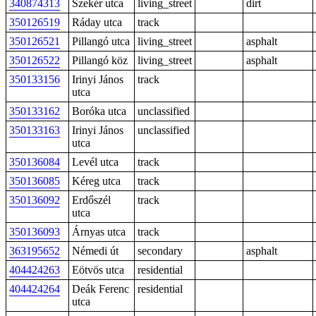
340874313
Szekér utca
living_street
dirt
350126519
Ráday utca
track
350126521
Pillangó utca
living_street
asphalt
350126522
Pillangó köz
living_street
asphalt
350133156
Irinyi János
track
utca
350133162
Boróka utca
unclassified
350133163
Irinyi János
unclassified
utca
350136084
Levél utca
track
350136085
Kéreg utca
track
350136092
Erdőszél
track
utca
350136093
Árnyas utca
track
363195652
Némedi út
secondary
asphalt
404424263
Eötvös utca
residential
404424264
Deák Ferenc
residential
utca