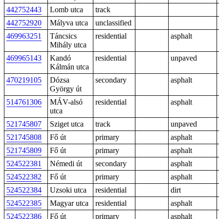
442752443
Lomb utca
track
442752920
Mályva utca
unclassified
469963251
Táncsics
residential
asphalt
Mihály utca
469965143
Kandó
residential
unpaved
Kálmán utca
470219105
Dózsa
secondary
asphalt
György út
514761306
MÁV-alsó
residential
asphalt
utca
521745807
Sziget utca
track
unpaved
521745808
Fő út
primary
asphalt
521745809
Fő út
primary
asphalt
524522381
Némedi út
secondary
asphalt
524522382
Fő út
primary
asphalt
524522384
Uzsoki utca
residential
dirt
524522385
Magyar utca
residential
asphalt
524522386
Fő út
primary
asphalt