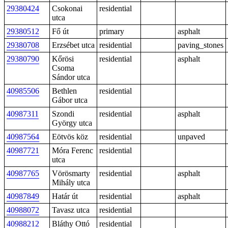
29380424
Csokonai
residential
utca
29380512
Fő út
primary
asphalt
29380708
Erzsébet utca
residential
paving_stones
29380790
Kőrösi
residential
asphalt
Csoma
Sándor utca
40985506
Bethlen
residential
Gábor utca
40987311
Szondi
residential
asphalt
György utca
40987564
Eötvös köz
residential
unpaved
40987721
Móra Ferenc
residential
utca
40987765
Vörösmarty
residential
asphalt
Mihály utca
40987849
Határ út
residential
asphalt
40988072
Tavasz utca
residential
40988212
Bláthy Ottó
residential