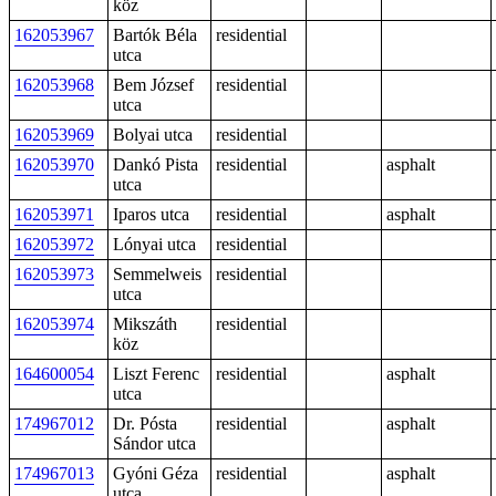
köz
162053967
Bartók Béla
residential
utca
162053968
Bem József
residential
utca
162053969
Bolyai utca
residential
162053970
Dankó Pista
residential
asphalt
utca
162053971
Iparos utca
residential
asphalt
162053972
Lónyai utca
residential
162053973
Semmelweis
residential
utca
162053974
Mikszáth
residential
köz
164600054
Liszt Ferenc
residential
asphalt
utca
174967012
Dr. Pósta
residential
asphalt
Sándor utca
174967013
Gyóni Géza
residential
asphalt
utca