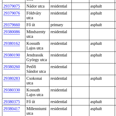
29379075
Nádor utca
residential
asphalt
29379076
Földváry
residential
asphalt
utca
29379660
Fő út
primary
asphalt
29380086
Mindszenty
residential
utca
29380162
Kossuth
residential
asphalt
Lajos utca
29380190
Jendrassik
residential
asphalt
György utca
29380260
Petőfi
residential
Sándor utca
29380283
Csokonai
residential
asphalt
utca
29380330
Kossuth
residential
Lajos utca
29380375
Fő út
residential
asphalt
29380417
Millenniumi
residential
asphalt
utca