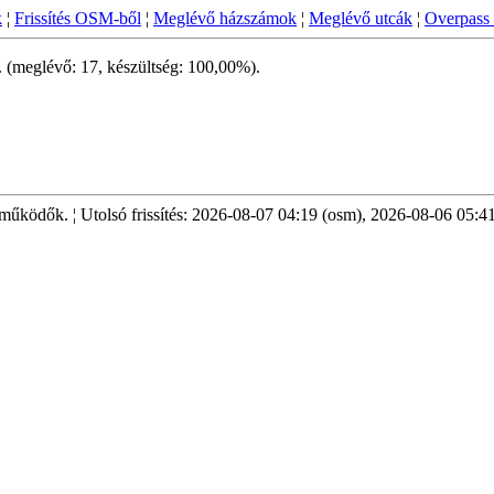
k
¦
Frissítés OSM-ből
¦
Meglévő házszámok
¦
Meglévő utcák
¦
Overpass 
. (meglévő: 17, készültség: 100,00%).
ödők. ¦ Utolsó frissítés: 2026-08-07 04:19 (osm), 2026-08-06 05:41 