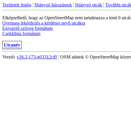
Területek listája
¦
Hiányzó házszámok
¦
Hiányzó utcák
¦
További utcá
Elképzelhető, hogy az OpenStreetMap nem tartalmazza a lenti 0 utcát
Overpass lekérdezés a kérdéses nevű utcákra
Egyszerű szöveg formátum
Csekklista formátum
Utcanév
Verzió:
v26.2-173-g03312cf0
¦ OSM adatok © OpenStreetMap közreműk