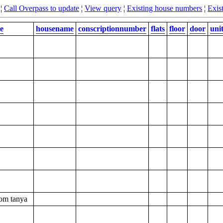
¦
Call Overpass to update
¦
View query
¦
Existing house numbers
¦
Exist
e
housename
conscriptionnumber
flats
floor
door
uni
om tanya