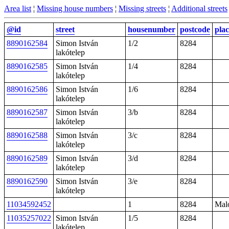
Area list
¦
Missing house numbers
¦
Missing streets
¦
Additional streets
@id
street
housenumber
postcode
plac
8890162584
Simon István
1/2
8284
lakótelep
8890162585
Simon István
1/4
8284
lakótelep
8890162586
Simon István
1/6
8284
lakótelep
8890162587
Simon István
3/b
8284
lakótelep
8890162588
Simon István
3/c
8284
lakótelep
8890162589
Simon István
3/d
8284
lakótelep
8890162590
Simon István
3/e
8284
lakótelep
11034592452
1
8284
Mal
11035257022
Simon István
1/5
8284
lakótelep