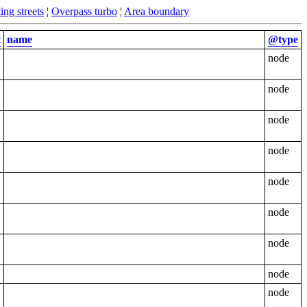
ing streets
¦
Overpass turbo
¦
Area boundary
t
name
@type
node
node
node
node
node
node
node
node
node