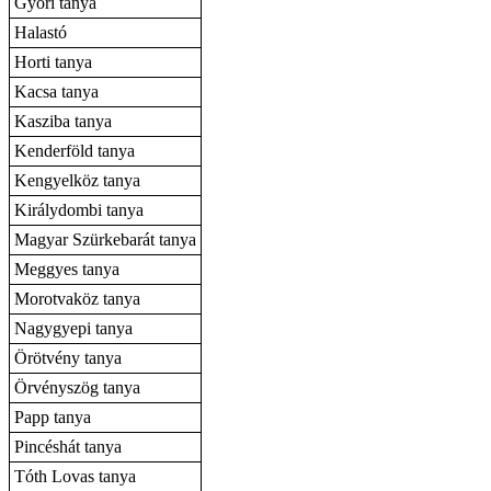
Győri tanya
Halastó
Horti tanya
Kacsa tanya
Kasziba tanya
Kenderföld tanya
Kengyelköz tanya
Királydombi tanya
Magyar Szürkebarát tanya
Meggyes tanya
Morotvaköz tanya
Nagygyepi tanya
Örötvény tanya
Örvényszög tanya
Papp tanya
Pincéshát tanya
Tóth Lovas tanya