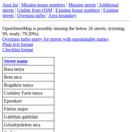
Area list
¦
Missing house numbers
¦
Missing streets
¦
Additional
streets
¦
Update from OSM
¦
Existing house numbers
¦
Existing
streets
¦
Overpass turbo
¦
Area boundary
OpenStreetMap is possibly missing the below 26 streets. (existing:
99, ready: 79.20%).
Overpass turbo query for streets with questionable names
Plain text format
Checklist format
Street name
Basa tanya
Bem utca
Bogátköz tanya
Csohány Farm tanya
Epreskert
Fürész major
Gátőrház gátőrház
Gézafejedelem utca