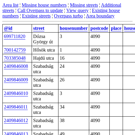
Area list
¦
Missing house numbers
¦
Missing streets
¦
Additional
streets
¦
Call Overpass to update
¦
View query
¦
Existing house
numbers
¦
Existing streets
¦
Overpass turbo
¦
Area boundary
@id
street
housenumber
postcode
place
hous
699711820
Dózsa
3
4090
György út
700142759
Hősök utca
1
4090
703385048
Hajdú utca
16
4090
2409846008
Szabadság
24
4090
utca
2409846009
Szabadság
26
4090
utca
2409846010
Szabadság
3
4090
utca
2409846011
Szabadság
34
4090
utca
2409846012
Szabadság
38
4090
utca
2409846013
Szabadság
49
4090