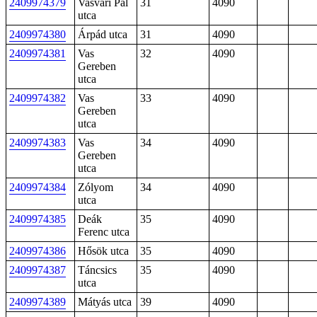
2409974379
Vasvári Pál
31
4090
utca
2409974380
Árpád utca
31
4090
2409974381
Vas
32
4090
Gereben
utca
2409974382
Vas
33
4090
Gereben
utca
2409974383
Vas
34
4090
Gereben
utca
2409974384
Zólyom
34
4090
utca
2409974385
Deák
35
4090
Ferenc utca
2409974386
Hősök utca
35
4090
2409974387
Táncsics
35
4090
utca
2409974389
Mátyás utca
39
4090