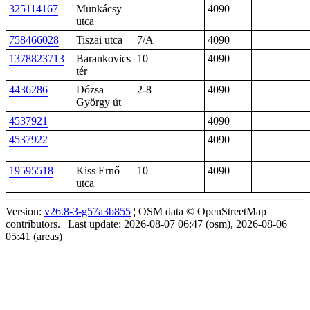
325114167
Munkácsy
4090
utca
758466028
Tiszai utca
7/A
4090
1378823713
Barankovics
10
4090
tér
4436286
Dózsa
2-8
4090
György út
4537921
4090
4537922
4090
19595518
Kiss Ernő
10
4090
utca
Version:
v26.8-3-g57a3b855
¦ OSM data © OpenStreetMap
contributors. ¦ Last update: 2026-08-07 06:47 (osm), 2026-08-06
05:41 (areas)