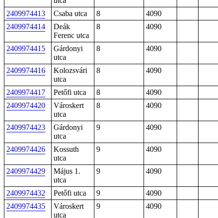
utca
2409974413
Csaba utca
8
4090
2409974414
Deák
8
4090
Ferenc utca
2409974415
Gárdonyi
8
4090
utca
2409974416
Kolozsvári
8
4090
utca
2409974417
Petőfi utca
8
4090
2409974420
Városkert
8
4090
utca
2409974423
Gárdonyi
9
4090
utca
2409974426
Kossuth
9
4090
utca
2409974429
Május 1.
9
4090
utca
2409974432
Petőfi utca
9
4090
2409974435
Városkert
9
4090
utca