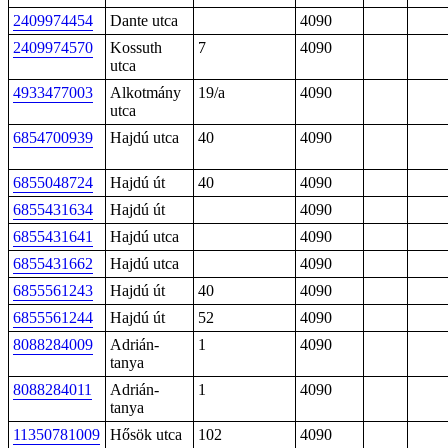
2409974454
Dante utca
4090
2409974570
Kossuth
7
4090
utca
4933477003
Alkotmány
19/a
4090
utca
6854700939
Hajdú utca
40
4090
6855048724
Hajdú út
40
4090
6855431634
Hajdú út
4090
6855431641
Hajdú utca
4090
6855431662
Hajdú utca
4090
6855561243
Hajdú út
40
4090
6855561244
Hajdú út
52
4090
8088284009
Adrián-
1
4090
tanya
8088284011
Adrián-
1
4090
tanya
11350781009
Hősök utca
102
4090