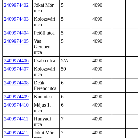
2409974402
Jókai Mór
5
4090
utca
2409974403
Kolozsvári
5
4090
utca
2409974404
Petőfi utca
5
4090
2409974405
Vas
5
4090
Gereben
utca
2409974406
Csaba utca
5/A
4090
2409974407
Kolozsvári
50
4090
utca
2409974408
Deák
6
4090
Ferenc utca
2409974409
Kun utca
6
4090
2409974410
Május 1.
6
4090
utca
2409974411
Hunyadi
7
4090
utca
2409974412
Jókai Mór
7
4090