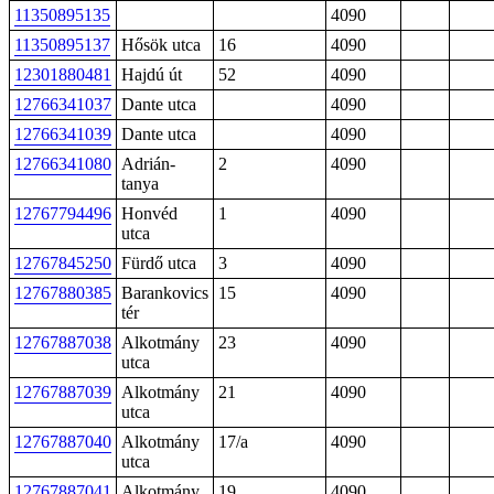
11350895135
4090
11350895137
Hősök utca
16
4090
12301880481
Hajdú út
52
4090
12766341037
Dante utca
4090
12766341039
Dante utca
4090
12766341080
Adrián-
2
4090
tanya
12767794496
Honvéd
1
4090
utca
12767845250
Fürdő utca
3
4090
12767880385
Barankovics
15
4090
tér
12767887038
Alkotmány
23
4090
utca
12767887039
Alkotmány
21
4090
utca
12767887040
Alkotmány
17/a
4090
utca
12767887041
Alkotmány
19
4090