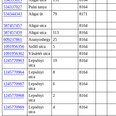
534337027
Pulai tanya
8164
534344343
Aligai út
79
8171
587457457
Aligai utca
8164
587457459
Aligai utca
113
8164
609237861
Aranyoshegy
25
8164
1091956356
Szőlő utca
5
8164
1091956362
Vásártér utca
8164
1245770963
Lepsényi
19
8164
utca
1245770964
Lepsényi
8
8164
utca
1245770967
Lepsényi
6
8164
utca
1245770968
Lepsényi
2
8164
utca
1245770969
Lepsényi
4
8164
utca