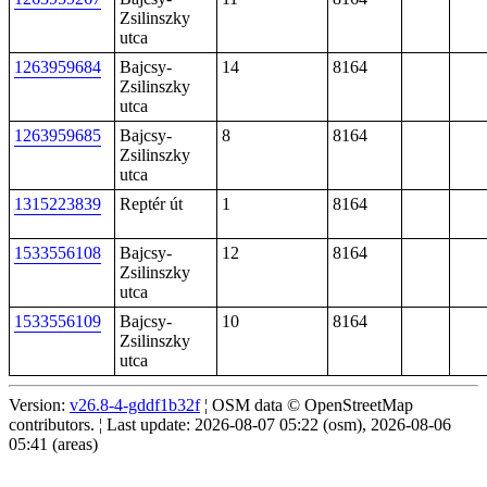
Zsilinszky
utca
1263959684
Bajcsy-
14
8164
Zsilinszky
utca
1263959685
Bajcsy-
8
8164
Zsilinszky
utca
1315223839
Reptér út
1
8164
1533556108
Bajcsy-
12
8164
Zsilinszky
utca
1533556109
Bajcsy-
10
8164
Zsilinszky
utca
Version:
v26.8-4-gddf1b32f
¦ OSM data © OpenStreetMap
contributors. ¦ Last update: 2026-08-07 05:22 (osm), 2026-08-06
05:41 (areas)