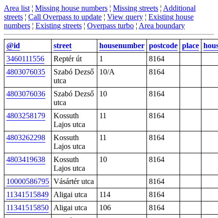
Area list
¦
Missing house numbers
¦
Missing streets
¦
Additional
streets
¦
Call Overpass to update
¦
View query
¦
Existing house
numbers
¦
Existing streets
¦
Overpass turbo
¦
Area boundary
@id
street
housenumber
postcode
place
hou
3460111556
Reptér út
1
8164
4803076035
Szabó Dezső
10/A
8164
utca
4803076036
Szabó Dezső
10
8164
utca
4803258179
Kossuth
11
8164
Lajos utca
4803262298
Kossuth
11
8164
Lajos utca
4803419638
Kossuth
10
8164
Lajos utca
10000586795
Vásártér utca
8164
11341515849
Aligai utca
114
8164
11341515850
Aligai utca
106
8164