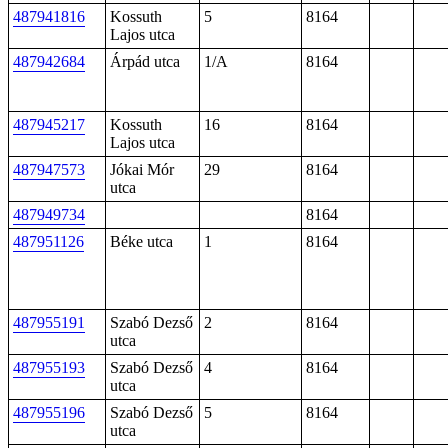
487941816
Kossuth
5
8164
Lajos utca
487942684
Árpád utca
1/A
8164
487945217
Kossuth
16
8164
Lajos utca
487947573
Jókai Mór
29
8164
utca
487949734
8164
487951126
Béke utca
1
8164
487955191
Szabó Dezső
2
8164
utca
487955193
Szabó Dezső
4
8164
utca
487955196
Szabó Dezső
5
8164
utca