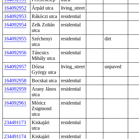
164092952
Árpád utca
living_street
164092953
Rákóczi utca
residential
164092954
Zelk Zoltán
residential
utca
164092955
Széchenyi
residential
dirt
utca
164092956
Táncsics
residential
Mihály utca
164092957
Dózsa
living_street
unpaved
György utca
164092958
Bocskai utca
residential
164092959
Arany János
residential
utca
164092961
Móricz
residential
Zsigmond
utca
234491173
Kiskajári
residential
utca
234491174
Kiskajári
residential