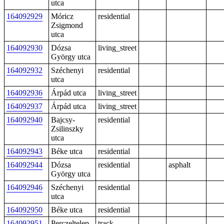
utca
164092929
Móricz
residential
Zsigmond
utca
164092930
Dózsa
living_street
György utca
164092932
Széchenyi
residential
utca
164092936
Árpád utca
living_street
164092937
Árpád utca
living_street
164092940
Bajcsy-
residential
Zsilinszky
utca
164092943
Béke utca
residential
164092944
Dózsa
residential
asphalt
György utca
164092946
Széchenyi
residential
utca
164092950
Béke utca
residential
164092951
Perczeltelep
track