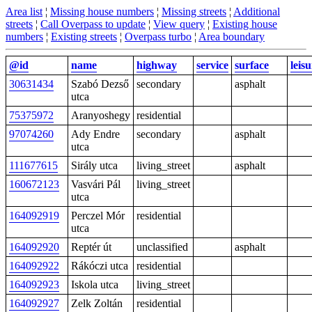
Area list
¦
Missing house numbers
¦
Missing streets
¦
Additional
streets
¦
Call Overpass to update
¦
View query
¦
Existing house
numbers
¦
Existing streets
¦
Overpass turbo
¦
Area boundary
@id
name
highway
service
surface
leis
30631434
Szabó Dezső
secondary
asphalt
utca
75375972
Aranyoshegy
residential
97074260
Ady Endre
secondary
asphalt
utca
111677615
Sirály utca
living_street
asphalt
160672123
Vasvári Pál
living_street
utca
164092919
Perczel Mór
residential
utca
164092920
Reptér út
unclassified
asphalt
164092922
Rákóczi utca
residential
164092923
Iskola utca
living_street
164092927
Zelk Zoltán
residential