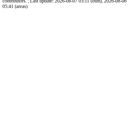
contributors. ¦ Last update: 2026-08-07 03:11 (osm), 2026-08-06
05:41 (areas)