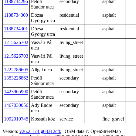
1188734296
Petőfi
secondary
asphalt
Sándor utca
1188734300
Dózsa
residential
asphalt
György utca
1188734301
Dózsa
residential
asphalt
György utca
1215626702
Vasvári Pál
living_street
utca
1215626703
Vasvári Pál
living_street
utca
1222786605
Aligai utca
living_street
asphalt
1353226862
Petőfi
secondary
asphalt
Sándor utca
1423965900
Petőfi
secondary
asphalt
Sándor utca
1467030056
Ady Endre
secondary
asphalt
utca
1092010745
Kossuth köz
service
fine_gravel
Version:
v26.2-173-g03312cf0
¦ OSM data © OpenStreetMap