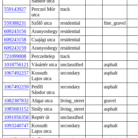
Sándor utca
559143927
Perczel Mór
track
utca
559388231
Szőlő utca
residential
fine_gravel
609243156
Aranyoshegy
residential
609243158
Csajági utca
residential
609243159
Aranyoshegy
residential
721099008
Perczeltelep
track
1018756121
Vásártér utca
unclassified
asphalt
1067492257
Kossuth
secondary
asphalt
Lajos utca
1067492259
Petőfi
secondary
asphalt
Sándor utca
1082387832
Aligai utca
living_street
gravel
1085683152
Sirály utca
living_street
asphalt
1091956358
Reptér út
unclassified
1093240747
Kossuth
secondary
asphalt
Lajos utca