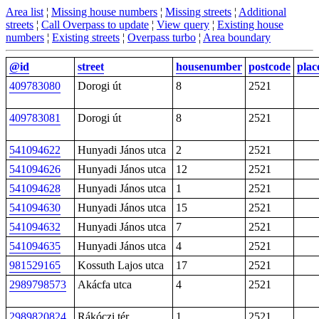
Area list
¦
Missing house numbers
¦
Missing streets
¦
Additional
streets
¦
Call Overpass to update
¦
View query
¦
Existing house
numbers
¦
Existing streets
¦
Overpass turbo
¦
Area boundary
@id
street
housenumber
postcode
plac
409783080
Dorogi út
8
2521
409783081
Dorogi út
8
2521
541094622
Hunyadi János utca
2
2521
541094626
Hunyadi János utca
12
2521
541094628
Hunyadi János utca
1
2521
541094630
Hunyadi János utca
15
2521
541094632
Hunyadi János utca
7
2521
541094635
Hunyadi János utca
4
2521
981529165
Kossuth Lajos utca
17
2521
2989798573
Akácfa utca
4
2521
2989820824
Rákóczi tér
1
2521