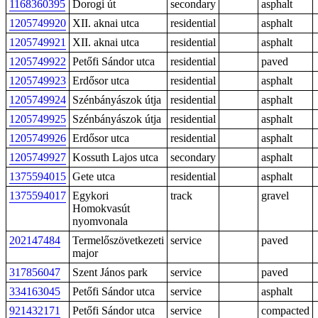
1168360395
Dorogi út
secondary
asphalt
1205749920
XII. aknai utca
residential
asphalt
1205749921
XII. aknai utca
residential
asphalt
1205749922
Petőfi Sándor utca
residential
paved
1205749923
Erdősor utca
residential
asphalt
1205749924
Szénbányászok útja
residential
asphalt
1205749925
Szénbányászok útja
residential
asphalt
1205749926
Erdősor utca
residential
asphalt
1205749927
Kossuth Lajos utca
secondary
asphalt
1375594015
Gete utca
residential
asphalt
1375594017
Egykori
track
gravel
Homokvasút
nyomvonala
202147484
Termelőszövetkezeti
service
paved
major
317856047
Szent János park
service
paved
334163045
Petőfi Sándor utca
service
asphalt
921432171
Petőfi Sándor utca
service
compacted