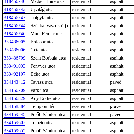
318456740
Madách Imre utca
residential
asphalt
318456742
Újvilág utca
residential
asphalt
318456743
Tölgyfa utca
residential
asphalt
318456744
Szénbányászok útja
residential
asphalt
318456746
Móra Ferenc utca
residential
asphalt
333486005
Erdősor utca
residential
asphalt
333486006
Gete utca
residential
asphalt
333486709
Szent Borbála utca
residential
asphalt
333491093
Fenyves utca
residential
asphalt
333492107
Béke utca
residential
asphalt
334143412
Tavasz utca
residential
paved
334156709
Park utca
residential
asphalt
334156829
Ady Endre utca
residential
asphalt
334158384
Templom tér
residential
gravel
334159545
Petőfi Sándor utca
residential
paved
334159602
Temető utca
residential
asphalt
334159655
Petőfi Sándor utca
residential
asphalt