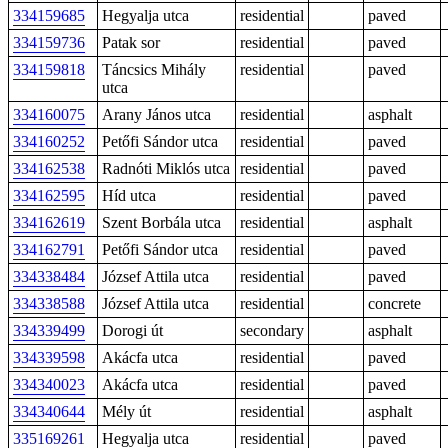
334159685
Hegyalja utca
residential
paved
334159736
Patak sor
residential
paved
334159818
Táncsics Mihály
residential
paved
utca
334160075
Arany János utca
residential
asphalt
334160252
Petőfi Sándor utca
residential
paved
334162538
Radnóti Miklós utca
residential
paved
334162595
Híd utca
residential
paved
334162619
Szent Borbála utca
residential
asphalt
334162791
Petőfi Sándor utca
residential
paved
334338484
József Attila utca
residential
paved
334338588
József Attila utca
residential
concrete
334339499
Dorogi út
secondary
asphalt
334339598
Akácfa utca
residential
paved
334340023
Akácfa utca
residential
paved
334340644
Mély út
residential
asphalt
335169261
Hegyalja utca
residential
paved