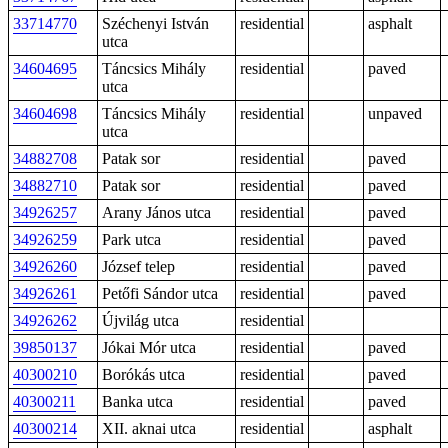
33714770
Széchenyi István
residential
asphalt
utca
34604695
Táncsics Mihály
residential
paved
utca
34604698
Táncsics Mihály
residential
unpaved
utca
34882708
Patak sor
residential
paved
34882710
Patak sor
residential
paved
34926257
Arany János utca
residential
paved
34926259
Park utca
residential
paved
34926260
József telep
residential
paved
34926261
Petőfi Sándor utca
residential
paved
34926262
Újvilág utca
residential
39850137
Jókai Mór utca
residential
paved
40300210
Borókás utca
residential
paved
40300211
Banka utca
residential
paved
40300214
XII. aknai utca
residential
asphalt