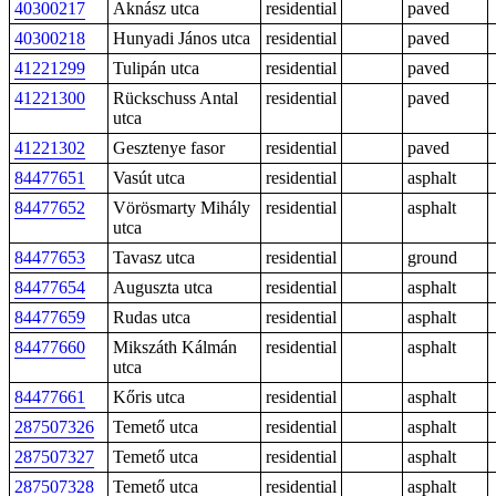
40300217
Aknász utca
residential
paved
40300218
Hunyadi János utca
residential
paved
41221299
Tulipán utca
residential
paved
41221300
Rückschuss Antal
residential
paved
utca
41221302
Gesztenye fasor
residential
paved
84477651
Vasút utca
residential
asphalt
84477652
Vörösmarty Mihály
residential
asphalt
utca
84477653
Tavasz utca
residential
ground
84477654
Auguszta utca
residential
asphalt
84477659
Rudas utca
residential
asphalt
84477660
Mikszáth Kálmán
residential
asphalt
utca
84477661
Kőris utca
residential
asphalt
287507326
Temető utca
residential
asphalt
287507327
Temető utca
residential
asphalt
287507328
Temető utca
residential
asphalt