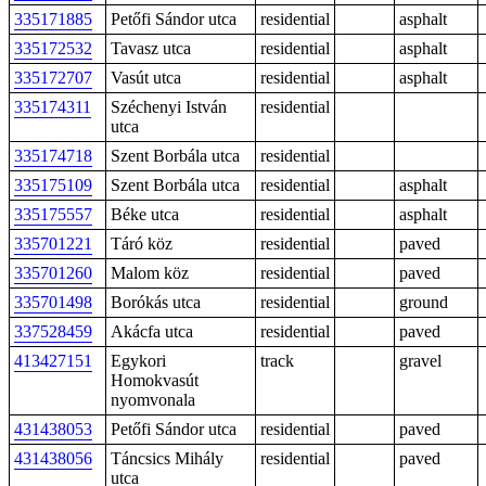
335171885
Petőfi Sándor utca
residential
asphalt
335172532
Tavasz utca
residential
asphalt
335172707
Vasút utca
residential
asphalt
335174311
Széchenyi István
residential
utca
335174718
Szent Borbála utca
residential
335175109
Szent Borbála utca
residential
asphalt
335175557
Béke utca
residential
asphalt
335701221
Táró köz
residential
paved
335701260
Malom köz
residential
paved
335701498
Borókás utca
residential
ground
337528459
Akácfa utca
residential
paved
413427151
Egykori
track
gravel
Homokvasút
nyomvonala
431438053
Petőfi Sándor utca
residential
paved
431438056
Táncsics Mihály
residential
paved
utca