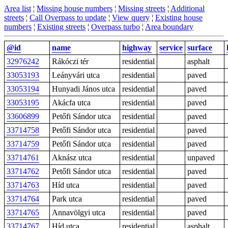
Area list
¦
Missing house numbers
¦
Missing streets
¦
Additional
streets
¦
Call Overpass to update
¦
View query
¦
Existing house
numbers
¦
Existing streets
¦
Overpass turbo
¦
Area boundary
@id
name
highway
service
surface
32976242
Rákóczi tér
residential
asphalt
33053193
Leányvári utca
residential
paved
33053194
Hunyadi János utca
residential
paved
33053195
Akácfa utca
residential
paved
33606899
Petőfi Sándor utca
residential
paved
33714758
Petőfi Sándor utca
residential
paved
33714759
Petőfi Sándor utca
residential
paved
33714761
Aknász utca
residential
unpaved
33714762
Petőfi Sándor utca
residential
paved
33714763
Híd utca
residential
paved
33714764
Park utca
residential
paved
33714765
Annavölgyi utca
residential
paved
33714767
Híd utca
residential
asphalt