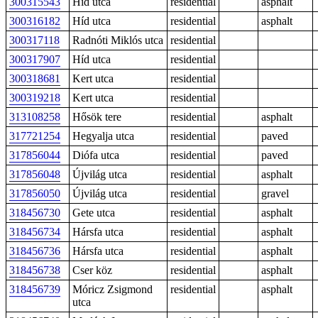
300315543
Híd utca
residential
asphalt
300316182
Híd utca
residential
asphalt
300317118
Radnóti Miklós utca
residential
300317907
Híd utca
residential
300318681
Kert utca
residential
300319218
Kert utca
residential
313108258
Hősök tere
residential
asphalt
317721254
Hegyalja utca
residential
paved
317856044
Diófa utca
residential
paved
317856048
Újvilág utca
residential
asphalt
317856050
Újvilág utca
residential
gravel
318456730
Gete utca
residential
asphalt
318456734
Hársfa utca
residential
asphalt
318456736
Hársfa utca
residential
asphalt
318456738
Cser köz
residential
asphalt
318456739
Móricz Zsigmond
residential
asphalt
utca