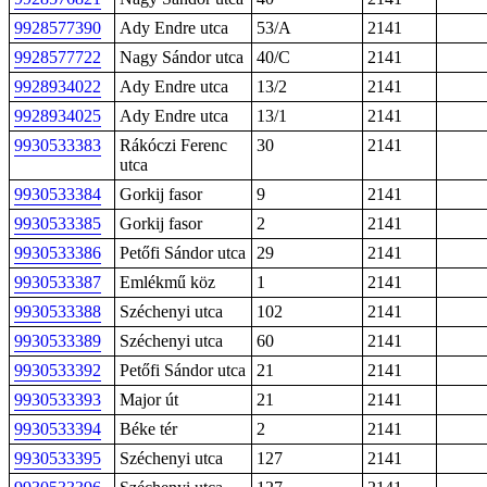
9928577390
Ady Endre utca
53/A
2141
9928577722
Nagy Sándor utca
40/C
2141
9928934022
Ady Endre utca
13/2
2141
9928934025
Ady Endre utca
13/1
2141
9930533383
Rákóczi Ferenc
30
2141
utca
9930533384
Gorkij fasor
9
2141
9930533385
Gorkij fasor
2
2141
9930533386
Petőfi Sándor utca
29
2141
9930533387
Emlékmű köz
1
2141
9930533388
Széchenyi utca
102
2141
9930533389
Széchenyi utca
60
2141
9930533392
Petőfi Sándor utca
21
2141
9930533393
Major út
21
2141
9930533394
Béke tér
2
2141
9930533395
Széchenyi utca
127
2141