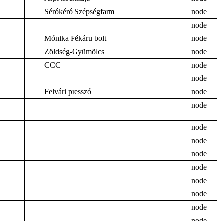
Sérókéró Szépségfarm
node
node
Mónika Pékáru bolt
node
Zöldség-Gyümölcs
node
CCC
node
node
Felvári presszó
node
node
node
node
node
node
node
node
node
node