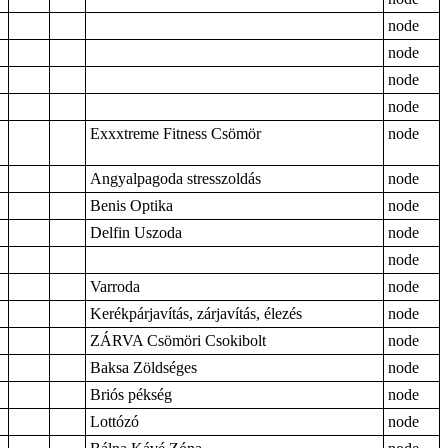
node
node
node
node
Exxxtreme Fitness Csömör
node
Angyalpagoda stresszoldás
node
Benis Optika
node
Delfin Uszoda
node
node
Varroda
node
Kerékpárjavítás, zárjavítás, élezés
node
ZÁRVA Csömöri Csokibolt
node
Baksa Zöldséges
node
Briós pékség
node
Lottózó
node