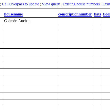
¦
Call Overpass to update
¦
View query
¦
Existing house numbers
¦
Exist
housename
conscriptionnumber
flats
floo
Csömöri Auchan