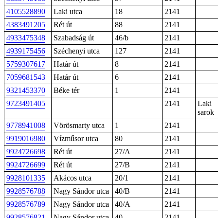
4105528890
Laki utca
18
2141
4383491205
Rét út
88
2141
4933475348
Szabadság út
46/b
2141
4939175456
Széchenyi utca
127
2141
5759307617
Határ út
8
2141
7059681543
Határ út
6
2141
9321453370
Béke tér
1
2141
9723491405
2141
Laki
sarok
9778941008
Vörösmarty utca
1
2141
9919016980
Vízműsor utca
80
2141
9924726698
Rét út
27/A
2141
9924726699
Rét út
27/B
2141
9928101335
Akácos utca
20/1
2141
9928576788
Nagy Sándor utca
40/B
2141
9928576789
Nagy Sándor utca
40/A
2141
9928576821
Nagy Sándor utca
40
2141