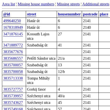
Area list
¦
Missing house numbers
¦
Missing streets
¦
Additional streets
@id
street
housenumber
postcode
place
499640250
Határ út
6
2141
1678318949
Határ út
6
2140
3471876145
Kossuth Lajos
27
2141
utca
3471889772
Szabadság út
41
2141
3835677676
2141
3835686557
Petőfi Sándor utca
21/a
2141
3835700057
Szabadság út
13
2141
3835700058
Szabadság út
12/b
2141
3835713338
Tompa Mihály
1
2141
utca
3835727757
Gorkij fasor
4
2141
3835739957
Széchenyi utca
40/a
2141
3835743627
Széchenyi utca
45
2141
3835749168
Széchenyi utca
57
2141