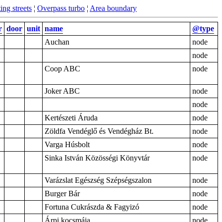
ing streets
¦
Overpass turbo
¦
Area boundary
r
door
unit
name
@type
Auchan
node
node
Coop ABC
node
Joker ABC
node
node
Kertészeti Áruda
node
Zöldfa Vendéglő és Vendégház Bt.
node
Varga Húsbolt
node
Sinka István Közösségi Könyvtár
node
Varázslat Egészség Szépségszalon
node
Burger Bár
node
Fortuna Cukrászda & Fagyizó
node
Árpi kocsmája
node