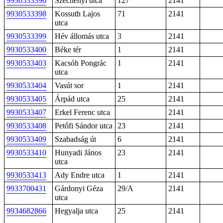
9930533396
Széchenyi utca
127
2141
9930533398
Kossuth Lajos
71
2141
utca
9930533399
Hév állomás utca
3
2141
9930533400
Béke tér
1
2141
9930533403
Kacsóh Pongrác
1
2141
utca
9930533404
Vasút sor
1
2141
9930533405
Árpád utca
25
2141
9930533407
Erkel Ferenc utca
2141
9930533408
Petőfi Sándor utca
23
2141
9930533409
Szabadság út
6
2141
9930533410
Hunyadi János
23
2141
utca
9930533413
Ady Endre utca
1
2141
9933700431
Gárdonyi Géza
29/A
2141
utca
9934682866
Hegyalja utca
25
2141