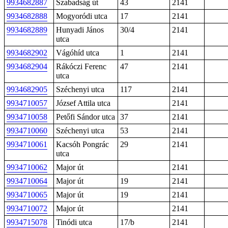
9934682887
Szabadság út
43
2141
9934682888
Mogyoródi utca
17
2141
9934682889
Hunyadi János
30/4
2141
utca
9934682902
Vágóhíd utca
1
2141
9934682904
Rákóczi Ferenc
47
2141
utca
9934682905
Széchenyi utca
117
2141
9934710057
József Attila utca
2141
9934710058
Petőfi Sándor utca
37
2141
9934710060
Széchenyi utca
53
2141
9934710061
Kacsóh Pongrác
29
2141
utca
9934710062
Major út
2141
9934710064
Major út
19
2141
9934710065
Major út
19
2141
9934710072
Major út
2141
9934715078
Tinódi utca
17/b
2141