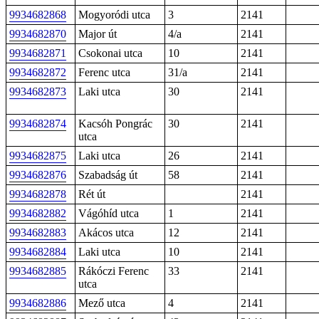
9934682868
Mogyoródi utca
3
2141
9934682870
Major út
4/a
2141
9934682871
Csokonai utca
10
2141
9934682872
Ferenc utca
31/a
2141
9934682873
Laki utca
30
2141
9934682874
Kacsóh Pongrác
30
2141
utca
9934682875
Laki utca
26
2141
9934682876
Szabadság út
58
2141
9934682878
Rét út
2141
9934682882
Vágóhíd utca
1
2141
9934682883
Akácos utca
12
2141
9934682884
Laki utca
10
2141
9934682885
Rákóczi Ferenc
33
2141
utca
9934682886
Mező utca
4
2141