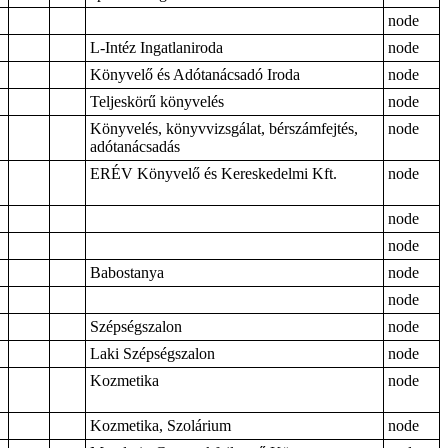
node
L-Intéz Ingatlaniroda
node
Könyvelő és Adótanácsadó Iroda
node
Teljeskörű könyvelés
node
Könyvelés, könyvvizsgálat, bérszámfejtés,
node
adótanácsadás
ERÉV Könyvelő és Kereskedelmi Kft.
node
node
node
Babostanya
node
node
Szépségszalon
node
Laki Szépségszalon
node
Kozmetika
node
Kozmetika, Szolárium
node