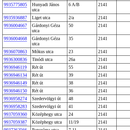
9935775805
Hunyadi János
6 A/B
2141
utca
9935936887
Liget utca
2/a
2141
9936004667
Gárdonyi Géza
50
2141
utca
9936004668
Gárdonyi Géza
35
2141
utca
9936070863
Mókus utca
23
2141
9936300836
Tinódi utca
26a
2141
9936946119
Rét út
55
2141
9936946134
Rét út
39
2141
9936946149
Rét út
38
2141
9936946150
Rét út
36
2141
9936958274
Szedervölgyi út
48
2141
9936958283
Szedervölgyi út
41
2141
9937059360
Középhegy utca
24
2141
9937059387
Középhegy utca
11/19
2141
9937262566
Panoráma utca
7-11
2141