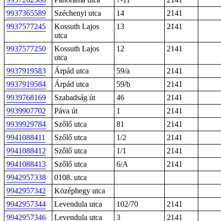
9937365589
Széchenyi utca
14
2141
9937577245
Kossuth Lajos
13
2141
utca
9937577250
Kossuth Lajos
12
2141
utca
9937919583
Árpád utca
59/a
2141
9937919584
Árpád utca
59/b
2141
9939768169
Szabadság út
46
2141
9939907702
Páva út
1
2141
9939929784
Szőlő utca
81
2141
9941088411
Szőlő utca
1/2
2141
9941088412
Szőlő utca
1/1
2141
9941088413
Szőlő utca
6/A
2141
9942957338
0108. utca
9942957342
Középhegy utca
9942957344
Levendula utca
102/70
2141
9942957346
Levendula utca
3
2141