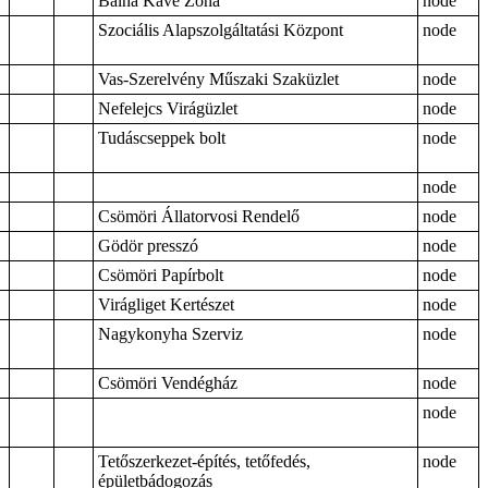
Bálna Kávé Zóna
node
Szociális Alapszolgáltatási Központ
node
Vas-Szerelvény Műszaki Szaküzlet
node
Nefelejcs Virágüzlet
node
Tudáscseppek bolt
node
node
Csömöri Állatorvosi Rendelő
node
Gödör presszó
node
Csömöri Papírbolt
node
Virágliget Kertészet
node
Nagykonyha Szerviz
node
Csömöri Vendégház
node
node
Tetőszerkezet-építés, tetőfedés,
node
épületbádogozás