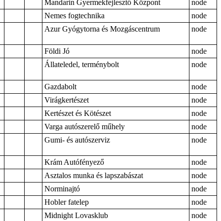
Mandarin Gyermekfejlesztő Központ
node
Nemes fogtechnika
node
Azur Gyógytorna és Mozgáscentrum
node
Földi Jó
node
Állateledel, terménybolt
node
Gazdabolt
node
Virágkertészet
node
Kertészet és Kötészet
node
Varga autószerelő műhely
node
Gumi- és autószerviz
node
Krám Autófényező
node
Asztalos munka és lapszabászat
node
Norminajtó
node
Hobler fatelep
node
Midnight Lovasklub
node