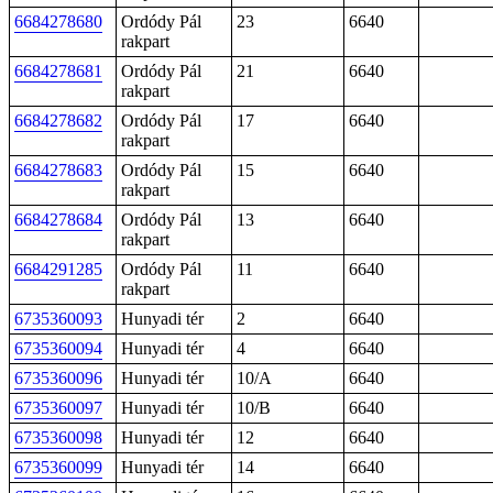
6684278680
Ordódy Pál
23
6640
rakpart
6684278681
Ordódy Pál
21
6640
rakpart
6684278682
Ordódy Pál
17
6640
rakpart
6684278683
Ordódy Pál
15
6640
rakpart
6684278684
Ordódy Pál
13
6640
rakpart
6684291285
Ordódy Pál
11
6640
rakpart
6735360093
Hunyadi tér
2
6640
6735360094
Hunyadi tér
4
6640
6735360096
Hunyadi tér
10/A
6640
6735360097
Hunyadi tér
10/B
6640
6735360098
Hunyadi tér
12
6640
6735360099
Hunyadi tér
14
6640