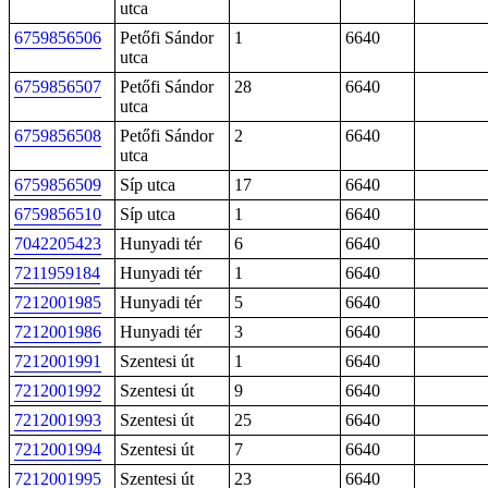
utca
6759856506
Petőfi Sándor
1
6640
utca
6759856507
Petőfi Sándor
28
6640
utca
6759856508
Petőfi Sándor
2
6640
utca
6759856509
Síp utca
17
6640
6759856510
Síp utca
1
6640
7042205423
Hunyadi tér
6
6640
7211959184
Hunyadi tér
1
6640
7212001985
Hunyadi tér
5
6640
7212001986
Hunyadi tér
3
6640
7212001991
Szentesi út
1
6640
7212001992
Szentesi út
9
6640
7212001993
Szentesi út
25
6640
7212001994
Szentesi út
7
6640
7212001995
Szentesi út
23
6640