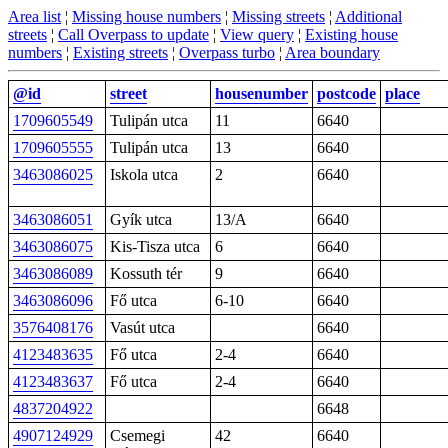
Area list
¦
Missing house numbers
¦
Missing streets
¦
Additional
streets
¦
Call Overpass to update
¦
View query
¦
Existing house
numbers
¦
Existing streets
¦
Overpass turbo
¦
Area boundary
@id
street
housenumber
postcode
place
1709605549
Tulipán utca
11
6640
1709605555
Tulipán utca
13
6640
3463086025
Iskola utca
2
6640
3463086051
Gyík utca
13/A
6640
3463086075
Kis-Tisza utca
6
6640
3463086089
Kossuth tér
9
6640
3463086096
Fő utca
6-10
6640
3576408176
Vasút utca
6640
4123483635
Fő utca
2-4
6640
4123483637
Fő utca
2-4
6640
4837204922
6648
4907124929
Csemegi
42
6640