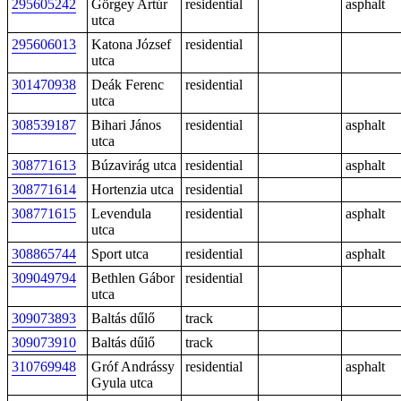
295605242
Görgey Artúr
residential
asphalt
utca
295606013
Katona József
residential
utca
301470938
Deák Ferenc
residential
utca
308539187
Bihari János
residential
asphalt
utca
308771613
Búzavirág utca
residential
asphalt
308771614
Hortenzia utca
residential
308771615
Levendula
residential
asphalt
utca
308865744
Sport utca
residential
asphalt
309049794
Bethlen Gábor
residential
utca
309073893
Baltás dűlő
track
309073910
Baltás dűlő
track
310769948
Gróf Andrássy
residential
asphalt
Gyula utca