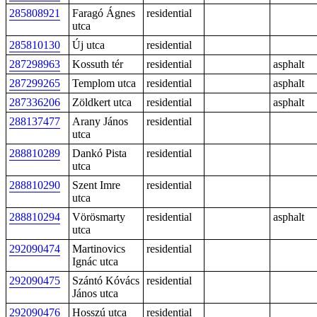
285808921
Faragó Ágnes
residential
utca
285810130
Új utca
residential
287298963
Kossuth tér
residential
asphalt
287299265
Templom utca
residential
asphalt
287336206
Zöldkert utca
residential
asphalt
288137477
Arany János
residential
utca
288810289
Dankó Pista
residential
utca
288810290
Szent Imre
residential
utca
288810294
Vörösmarty
residential
asphalt
utca
292090474
Martinovics
residential
Ignác utca
292090475
Szántó Kóvács
residential
János utca
292090476
Hosszú utca
residential