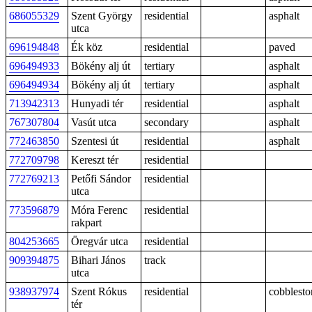
686055329
Szent György
residential
asphalt
utca
696194848
Ék köz
residential
paved
696494933
Bökény alj út
tertiary
asphalt
696494934
Bökény alj út
tertiary
asphalt
713942313
Hunyadi tér
residential
asphalt
767307804
Vasút utca
secondary
asphalt
772463850
Szentesi út
residential
asphalt
772709798
Kereszt tér
residential
772769213
Petőfi Sándor
residential
utca
773596879
Móra Ferenc
residential
rakpart
804253665
Öregvár utca
residential
909394875
Bihari János
track
utca
938937974
Szent Rókus
residential
cobblesto
tér