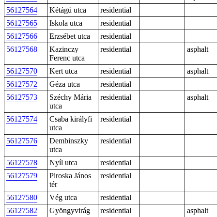
56127564
Kétágú utca
residential
56127565
Iskola utca
residential
56127566
Erzsébet utca
residential
56127568
Kazinczy
residential
asphalt
Ferenc utca
56127570
Kert utca
residential
asphalt
56127572
Géza utca
residential
56127573
Széchy Mária
residential
asphalt
utca
56127574
Csaba királyfi
residential
utca
56127576
Dembinszky
residential
utca
56127578
Nyíl utca
residential
56127579
Piroska János
residential
tér
56127580
Vég utca
residential
56127582
Gyöngyvirág
residential
asphalt