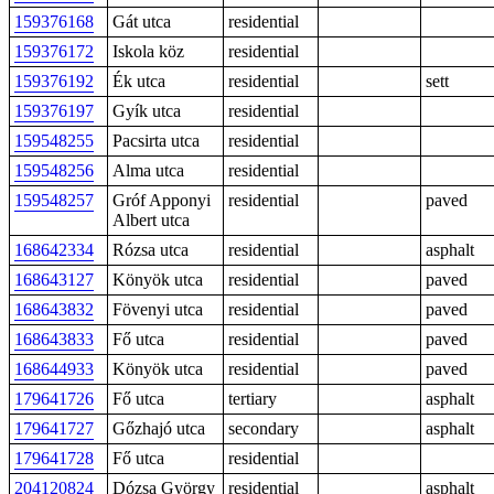
159376168
Gát utca
residential
159376172
Iskola köz
residential
159376192
Ék utca
residential
sett
159376197
Gyík utca
residential
159548255
Pacsirta utca
residential
159548256
Alma utca
residential
159548257
Gróf Apponyi
residential
paved
Albert utca
168642334
Rózsa utca
residential
asphalt
168643127
Könyök utca
residential
paved
168643832
Fövenyi utca
residential
paved
168643833
Fő utca
residential
paved
168644933
Könyök utca
residential
paved
179641726
Fő utca
tertiary
asphalt
179641727
Gőzhajó utca
secondary
asphalt
179641728
Fő utca
residential
204120824
Dózsa György
residential
asphalt