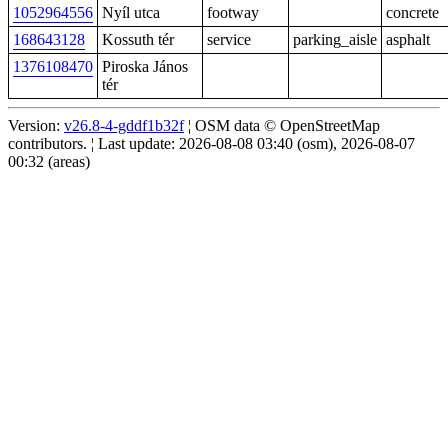
1052964556
Nyíl utca
footway
concrete
168643128
Kossuth tér
service
parking_aisle
asphalt
1376108470
Piroska János
tér
Version:
v26.8-4-gddf1b32f
¦ OSM data © OpenStreetMap
contributors. ¦ Last update: 2026-08-08 03:40 (osm), 2026-08-07
00:32 (areas)