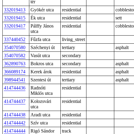
tér
332019413
Gyökér utca
residential
cobblesto
332019415
Ék utca
residential
sett
332019417
Pálffy János
residential
cobblesto
utca
337440452
Fűzfa utca
living_street
354070580
Széchenyi út
tertiary
asphalt
354070582
Vasút utca
secondary
362890763
Bokros utca
secondary
asphalt
366089174
Kerek árok
residential
asphalt
398944541
Szentesi út
tertiary
asphalt
414744436
Radnóti
residential
Miklós utca
414744437
Kolozsvári
residential
utca
414744438
Aradi utca
residential
414744442
Szív utca
residential
414744444
Rigó Sándor
track