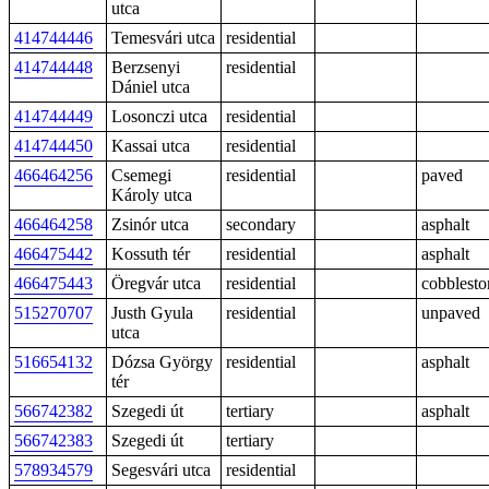
utca
414744446
Temesvári utca
residential
414744448
Berzsenyi
residential
Dániel utca
414744449
Losonczi utca
residential
414744450
Kassai utca
residential
466464256
Csemegi
residential
paved
Károly utca
466464258
Zsinór utca
secondary
asphalt
466475442
Kossuth tér
residential
asphalt
466475443
Öregvár utca
residential
cobblesto
515270707
Justh Gyula
residential
unpaved
utca
516654132
Dózsa György
residential
asphalt
tér
566742382
Szegedi út
tertiary
asphalt
566742383
Szegedi út
tertiary
578934579
Segesvári utca
residential