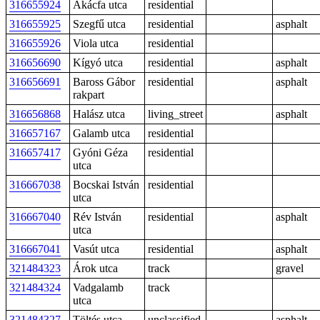
316655924
Akácfa utca
residential
316655925
Szegfű utca
residential
asphalt
316655926
Viola utca
residential
316656690
Kígyó utca
residential
asphalt
316656691
Baross Gábor
residential
asphalt
rakpart
316656868
Halász utca
living_street
asphalt
316657167
Galamb utca
residential
316657417
Gyóni Géza
residential
utca
316667038
Bocskai István
residential
utca
316667040
Rév István
residential
asphalt
utca
316667041
Vasút utca
residential
asphalt
321484323
Árok utca
track
gravel
321484324
Vadgalamb
track
utca
321484327
Töltés utca
unclassified
asphalt