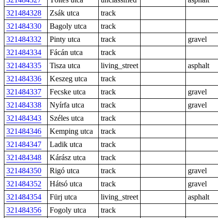
321484328
Zsák utca
track
321484330
Bagoly utca
track
321484332
Pinty utca
track
gravel
321484334
Fácán utca
track
321484335
Tisza utca
living_street
asphalt
321484336
Keszeg utca
track
321484337
Fecske utca
track
gravel
321484338
Nyírfa utca
track
gravel
321484343
Széles utca
track
321484346
Kemping utca
track
321484347
Ladik utca
track
321484348
Kárász utca
track
321484350
Rigó utca
track
gravel
321484352
Hátsó utca
track
gravel
321484354
Fürj utca
living_street
asphalt
321484356
Fogoly utca
track