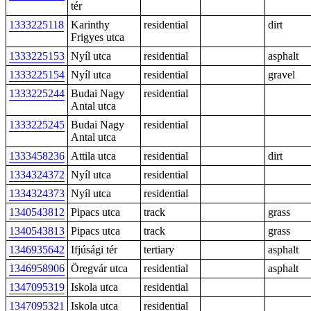
tér
1333225118
Karinthy
residential
dirt
Frigyes utca
1333225153
Nyíl utca
residential
asphalt
1333225154
Nyíl utca
residential
gravel
1333225244
Budai Nagy
residential
Antal utca
1333225245
Budai Nagy
residential
Antal utca
1333458236
Attila utca
residential
dirt
1334324372
Nyíl utca
residential
1334324373
Nyíl utca
residential
1340543812
Pipacs utca
track
grass
1340543813
Pipacs utca
track
grass
1346935642
Ifjúsági tér
tertiary
asphalt
1346958906
Öregvár utca
residential
asphalt
1347095319
Iskola utca
residential
1347095321
Iskola utca
residential