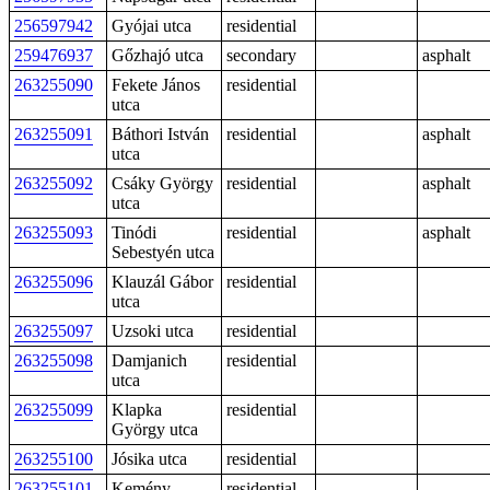
256597942
Gyójai utca
residential
259476937
Gőzhajó utca
secondary
asphalt
263255090
Fekete János
residential
utca
263255091
Báthori István
residential
asphalt
utca
263255092
Csáky György
residential
asphalt
utca
263255093
Tinódi
residential
asphalt
Sebestyén utca
263255096
Klauzál Gábor
residential
utca
263255097
Uzsoki utca
residential
263255098
Damjanich
residential
utca
263255099
Klapka
residential
György utca
263255100
Jósika utca
residential
263255101
Kemény
residential