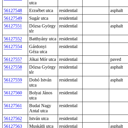
utca
56127548
Erzsébet utca
residential
asphalt
56127549
Sugár utca
residential
56127551
Dózsa György
residential
asphalt
tér
56127552
Batthyány utca
residential
56127554
Gárdonyi
residential
Géza utca
56127557
Jókai Mór utca
residential
paved
56127558
Dózsa György
residential
asphalt
tér
56127559
Dobó István
residential
asphalt
utca
56127560
Bolyai János
residential
utca
56127561
Budai Nagy
residential
Antal utca
56127562
István utca
residential
56127563
Muskátli utca
residential
asphalt