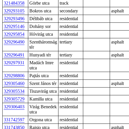
321484358
Görbe utca
track
329293105
Bokros utca
secondary
asphalt
329293496
Délibáb utca
residential
329295146
Dohány sor
residential
329295854
Hóvirág utca
residential
329296490
Szentháromság
tertiary
asphalt
tér
329296491
Hunyadi tér
tertiary
asphalt
329297931
Madách Imre
residential
utca
329298806
Pajtás utca
residential
329305460
Szent János tér
residential
asphalt
329305534
Tiszavirág utca
residential
329305729
Kamilla utca
residential
329306403
Virág Benedek
residential
utca
331742597
Orgona utca
residential
331743850
Raisio utca
residential
asphalt