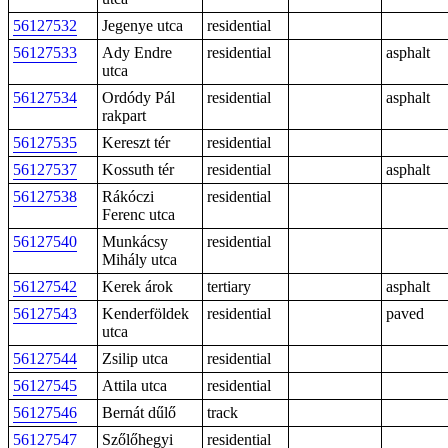
56127532
Jegenye utca
residential
56127533
Ady Endre
residential
asphalt
utca
56127534
Ordódy Pál
residential
asphalt
rakpart
56127535
Kereszt tér
residential
56127537
Kossuth tér
residential
asphalt
56127538
Rákóczi
residential
Ferenc utca
56127540
Munkácsy
residential
Mihály utca
56127542
Kerek árok
tertiary
asphalt
56127543
Kenderföldek
residential
paved
utca
56127544
Zsilip utca
residential
56127545
Attila utca
residential
56127546
Bernát dűlő
track
56127547
Szőlőhegyi
residential