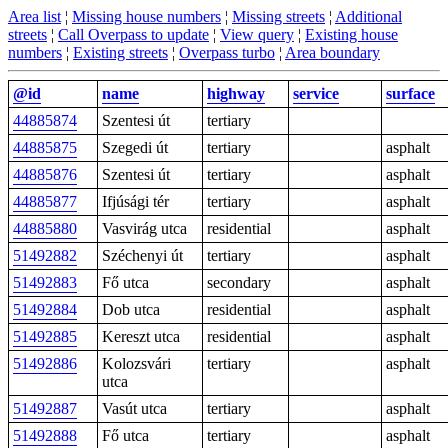
Area list
¦
Missing house numbers
¦
Missing streets
¦
Additional
streets
¦
Call Overpass to update
¦
View query
¦
Existing house
numbers
¦
Existing streets
¦
Overpass turbo
¦
Area boundary
@id
name
highway
service
surface
44885874
Szentesi út
tertiary
44885875
Szegedi út
tertiary
asphalt
44885876
Szentesi út
tertiary
asphalt
44885877
Ifjúsági tér
tertiary
asphalt
44885880
Vasvirág utca
residential
asphalt
51492882
Széchenyi út
tertiary
asphalt
51492883
Fő utca
secondary
asphalt
51492884
Dob utca
residential
asphalt
51492885
Kereszt utca
residential
asphalt
51492886
Kolozsvári
tertiary
asphalt
utca
51492887
Vasút utca
tertiary
asphalt
51492888
Fő utca
tertiary
asphalt