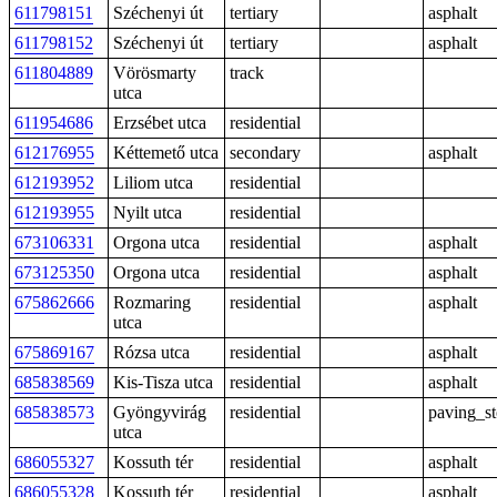
611798151
Széchenyi út
tertiary
asphalt
611798152
Széchenyi út
tertiary
asphalt
611804889
Vörösmarty
track
utca
611954686
Erzsébet utca
residential
612176955
Kéttemető utca
secondary
asphalt
612193952
Liliom utca
residential
612193955
Nyilt utca
residential
673106331
Orgona utca
residential
asphalt
673125350
Orgona utca
residential
asphalt
675862666
Rozmaring
residential
asphalt
utca
675869167
Rózsa utca
residential
asphalt
685838569
Kis-Tisza utca
residential
asphalt
685838573
Gyöngyvirág
residential
paving_s
utca
686055327
Kossuth tér
residential
asphalt
686055328
Kossuth tér
residential
asphalt