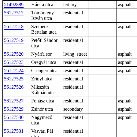
51492889
Hársfa utca
tertiary
asphalt
56127517
Tömörkény
residential
István utca
56127518
Szemere
residential
asphalt
Bertalan utca
56127519
Petőfi Sándor
residential
utca
56127520
Nyárfa sor
living_street
asphalt
56127523
Öregvár utca
residential
asphalt
56127524
Csengeri utca
residential
asphalt
56127525
Zrínyi utca
residential
56127526
Mikszáth
residential
Kálmán utca
56127527
Fohász utca
residential
asphalt
56127529
Zsinór utca
secondary
asphalt
56127530
Nagymező
residential
asphalt
utca
56127531
Vasvári Pál
residential
utca