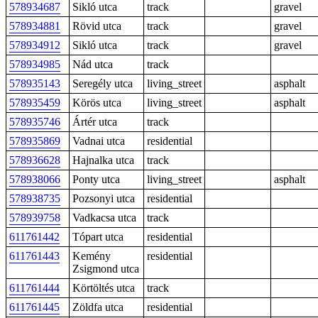
578934687
Sikló utca
track
gravel
578934881
Rövid utca
track
gravel
578934912
Sikló utca
track
gravel
578934985
Nád utca
track
578935143
Seregély utca
living_street
asphalt
578935459
Körös utca
living_street
asphalt
578935746
Ártér utca
track
578935869
Vadnai utca
residential
578936628
Hajnalka utca
track
578938066
Ponty utca
living_street
asphalt
578938735
Pozsonyi utca
residential
578939758
Vadkacsa utca
track
611761442
Tópart utca
residential
611761443
Kemény
residential
Zsigmond utca
611761444
Körtöltés utca
track
611761445
Zöldfa utca
residential