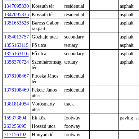
1347095330
Kossuth tér
residential
asphalt
1347095335
Kossuth tér
residential
asphalt
1351653526
Baross Gábor
residential
asphalt
rakpart
1354013757
Gőzhajó utca
secondary
asphalt
1355163115
Fő utca
tertiary
asphalt
1355163116
Fő utca
secondary
asphalt
1356370724
Szentháromság
tertiary
asphalt
tér
1376108467
Piroska János
residential
tér
1376108469
Fekete János
residential
utca
1381814954
Vörösmarty
track
utca
159373894
Ék köz
footway
paving_s
263255095
Hosszú utca
footway
717156192
Hunyadi tér
footway