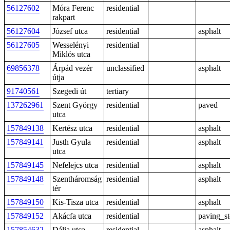
56127602
Móra Ferenc
residential
rakpart
56127604
József utca
residential
asphalt
56127605
Wesselényi
residential
Miklós utca
69856378
Árpád vezér
unclassified
asphalt
útja
91740561
Szegedi út
tertiary
137262961
Szent György
residential
paved
utca
157849138
Kertész utca
residential
asphalt
157849141
Justh Gyula
residential
asphalt
utca
157849145
Nefelejcs utca
residential
asphalt
157849148
Szentháromság
residential
asphalt
tér
157849150
Kis-Tisza utca
residential
asphalt
157849152
Akácfa utca
residential
paving_s
157854632
Dália utca
residential
asphalt