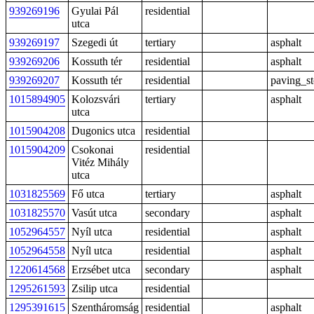
939269196
Gyulai Pál
residential
utca
939269197
Szegedi út
tertiary
asphalt
939269206
Kossuth tér
residential
asphalt
939269207
Kossuth tér
residential
paving_s
1015894905
Kolozsvári
tertiary
asphalt
utca
1015904208
Dugonics utca
residential
1015904209
Csokonai
residential
Vitéz Mihály
utca
1031825569
Fő utca
tertiary
asphalt
1031825570
Vasút utca
secondary
asphalt
1052964557
Nyíl utca
residential
asphalt
1052964558
Nyíl utca
residential
asphalt
1220614568
Erzsébet utca
secondary
asphalt
1295261593
Zsilip utca
residential
1295391615
Szentháromság
residential
asphalt