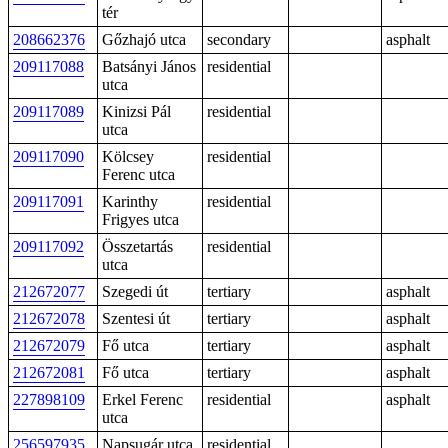
tér
208662376
Gőzhajó utca
secondary
asphalt
209117088
Batsányi János
residential
utca
209117089
Kinizsi Pál
residential
utca
209117090
Kölcsey
residential
Ferenc utca
209117091
Karinthy
residential
Frigyes utca
209117092
Összetartás
residential
utca
212672077
Szegedi út
tertiary
asphalt
212672078
Szentesi út
tertiary
asphalt
212672079
Fő utca
tertiary
asphalt
212672081
Fő utca
tertiary
asphalt
227898109
Erkel Ferenc
residential
asphalt
utca
256597935
Napsugár utca
residential