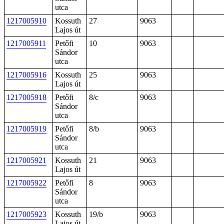
utca
1217005910
Kossuth
27
9063
Lajos út
1217005911
Petőfi
10
9063
Sándor
utca
1217005916
Kossuth
25
9063
Lajos út
1217005918
Petőfi
8/c
9063
Sándor
utca
1217005919
Petőfi
8/b
9063
Sándor
utca
1217005921
Kossuth
21
9063
Lajos út
1217005922
Petőfi
8
9063
Sándor
utca
1217005923
Kossuth
19/b
9063
Lajos út