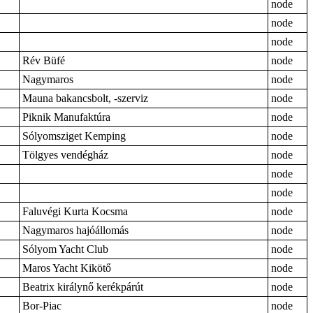
node
node
node
Rév Büfé
node
Nagymaros
node
Mauna bakancsbolt, -szerviz
node
Piknik Manufaktúra
node
Sólyomsziget Kemping
node
Tölgyes vendégház
node
node
node
Faluvégi Kurta Kocsma
node
Nagymaros hajóállomás
node
Sólyom Yacht Club
node
Maros Yacht Kikötő
node
Beatrix királynő kerékpárút
node
Bor-Piac
node