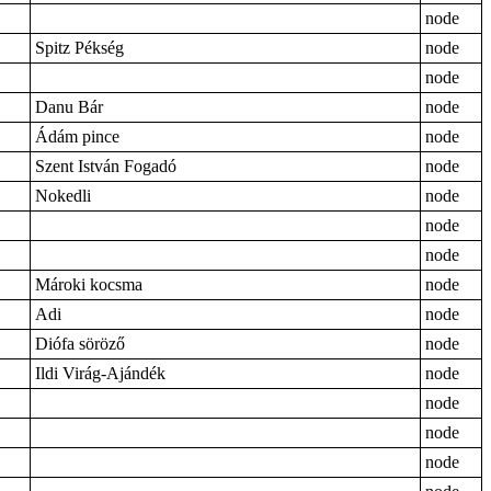
node
Spitz Pékség
node
node
Danu Bár
node
Ádám pince
node
Szent István Fogadó
node
Nokedli
node
node
node
Mároki kocsma
node
Adi
node
Diófa söröző
node
Ildi Virág-Ajándék
node
node
node
node