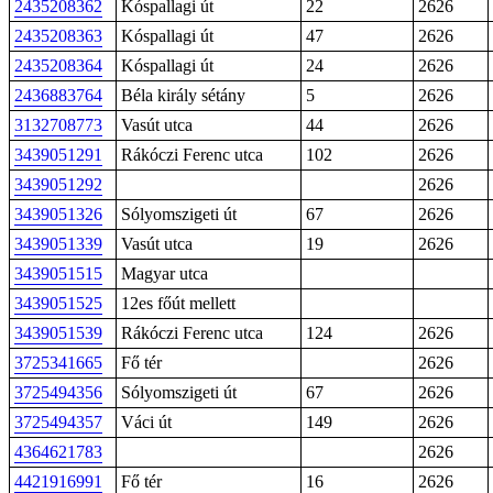
2435208362
Kóspallagi út
22
2626
2435208363
Kóspallagi út
47
2626
2435208364
Kóspallagi út
24
2626
2436883764
Béla király sétány
5
2626
3132708773
Vasút utca
44
2626
3439051291
Rákóczi Ferenc utca
102
2626
3439051292
2626
3439051326
Sólyomszigeti út
67
2626
3439051339
Vasút utca
19
2626
3439051515
Magyar utca
3439051525
12es főút mellett
3439051539
Rákóczi Ferenc utca
124
2626
3725341665
Fő tér
2626
3725494356
Sólyomszigeti út
67
2626
3725494357
Váci út
149
2626
4364621783
2626
4421916991
Fő tér
16
2626