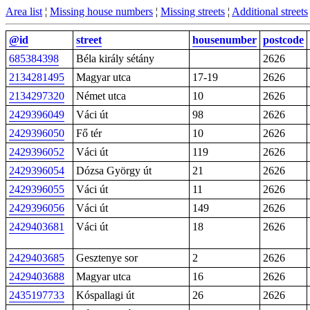
Area list
¦
Missing house numbers
¦
Missing streets
¦
Additional streets
@id
street
housenumber
postcode
685384398
Béla király sétány
2626
2134281495
Magyar utca
17-19
2626
2134297320
Német utca
10
2626
2429396049
Váci út
98
2626
2429396050
Fő tér
10
2626
2429396052
Váci út
119
2626
2429396054
Dózsa György út
21
2626
2429396055
Váci út
11
2626
2429396056
Váci út
149
2626
2429403681
Váci út
18
2626
2429403685
Gesztenye sor
2
2626
2429403688
Magyar utca
16
2626
2435197733
Kóspallagi út
26
2626