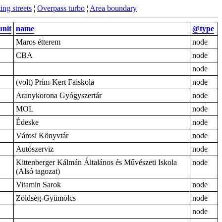
ing streets
¦
Overpass turbo
¦
Area boundary
unit
name
@type
Maros étterem
node
CBA
node
node
(volt) Prím-Kert Faiskola
node
Aranykorona Gyógyszertár
node
MOL
node
Édeske
node
Városi Könyvtár
node
Autószerviz
node
Kittenberger Kálmán Általános és Művészeti Iskola
node
(Alsó tagozat)
Vitamin Sarok
node
Zöldség-Gyümölcs
node
node