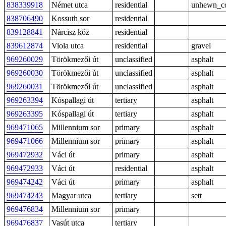
838339918
Német utca
residential
unhewn_co
838706490
Kossuth sor
residential
839128841
Nárcisz köz
residential
839612874
Viola utca
residential
gravel
969260029
Törökmezői út
unclassified
asphalt
969260030
Törökmezői út
unclassified
asphalt
969260031
Törökmezői út
unclassified
asphalt
969263394
Kóspallagi út
tertiary
asphalt
969263395
Kóspallagi út
tertiary
asphalt
969471065
Millennium sor
primary
asphalt
969471066
Millennium sor
primary
asphalt
969472932
Váci út
primary
asphalt
969472933
Váci út
residential
asphalt
969474242
Váci út
primary
asphalt
969474243
Magyar utca
tertiary
sett
969476834
Millennium sor
primary
969476837
Vasút utca
tertiary