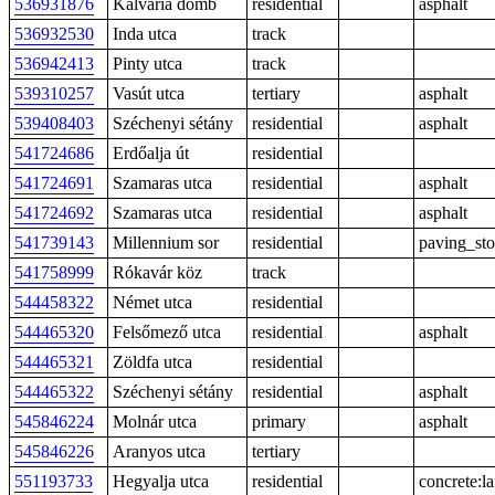
536931876
Kálvária domb
residential
asphalt
536932530
Inda utca
track
536942413
Pinty utca
track
539310257
Vasút utca
tertiary
asphalt
539408403
Széchenyi sétány
residential
asphalt
541724686
Erdőalja út
residential
541724691
Szamaras utca
residential
asphalt
541724692
Szamaras utca
residential
asphalt
541739143
Millennium sor
residential
paving_st
541758999
Rókavár köz
track
544458322
Német utca
residential
544465320
Felsőmező utca
residential
asphalt
544465321
Zöldfa utca
residential
544465322
Széchenyi sétány
residential
asphalt
545846224
Molnár utca
primary
asphalt
545846226
Aranyos utca
tertiary
551193733
Hegyalja utca
residential
concrete:l