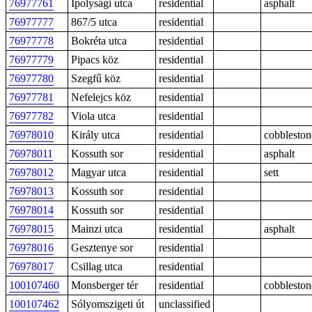
76977761
Ipolysági utca
residential
asphalt
76977777
867/5 utca
residential
76977778
Bokréta utca
residential
76977779
Pipacs köz
residential
76977780
Szegfű köz
residential
76977781
Nefelejcs köz
residential
76977782
Viola utca
residential
76978010
Király utca
residential
cobbleston
76978011
Kossuth sor
residential
asphalt
76978012
Magyar utca
residential
sett
76978013
Kossuth sor
residential
76978014
Kossuth sor
residential
76978015
Mainzi utca
residential
asphalt
76978016
Gesztenye sor
residential
76978017
Csillag utca
residential
100107460
Monsberger tér
residential
cobbleston
100107462
Sólyomszigeti út
unclassified