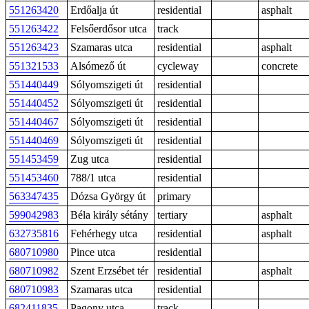
551263420
Erdőalja út
residential
asphalt
551263422
Felsőerdősor utca
track
551263423
Szamaras utca
residential
asphalt
551321533
Alsómező út
cycleway
concrete
551440449
Sólyomszigeti út
residential
551440452
Sólyomszigeti út
residential
551440467
Sólyomszigeti út
residential
551440469
Sólyomszigeti út
residential
551453459
Zug utca
residential
551453460
788/1 utca
residential
563347435
Dózsa György út
primary
599042983
Béla király sétány
tertiary
asphalt
632735816
Fehérhegy utca
residential
asphalt
680710980
Pince utca
residential
680710982
Szent Erzsébet tér
residential
asphalt
680710983
Szamaras utca
residential
682411835
Pagony utca
track