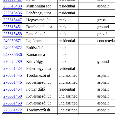
235615433
Millennium sor
residential
asphalt
235615436
Fehérhegy utca
residential
235615447
Hegyestetői út
track
grass
235615451
Domboldal utca
track
ground
235615458
Panoráma út
track
gravel
240250671
Lejtő utca
residential
concrete:l
240250672
Erdőszél út
track
248386636
Kantár utca
track
276574289
Kút-völgy
track
ground
276651424
Fehérhegy utca
residential
276651445
Törökmezői út
unclassified
asphalt
276651446
Kövesmezői út
unclassified
asphalt
276651454
Foglár dűlő
residential
asphalt
276651458
Kövesmezői út
unclassified
asphalt
276651463
Kövesmezői út
unclassified
asphalt
276651472
Törökmezői út
unclassified
asphalt