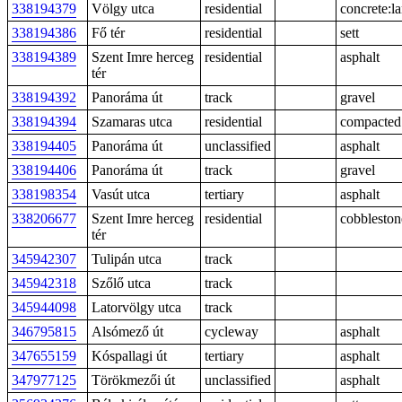
338194379
Völgy utca
residential
concrete:l
338194386
Fő tér
residential
sett
338194389
Szent Imre herceg
residential
asphalt
tér
338194392
Panoráma út
track
gravel
338194394
Szamaras utca
residential
compacted
338194405
Panoráma út
unclassified
asphalt
338194406
Panoráma út
track
gravel
338198354
Vasút utca
tertiary
asphalt
338206677
Szent Imre herceg
residential
cobbleston
tér
345942307
Tulipán utca
track
345942318
Szőlő utca
track
345944098
Latorvölgy utca
track
346795815
Alsómező út
cycleway
asphalt
347655159
Kóspallagi út
tertiary
asphalt
347977125
Törökmezői út
unclassified
asphalt