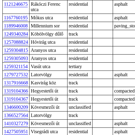
1121246675
Rákóczi Ferenc
residential
asphalt
utca
1167760195
Mókus utca
residential
asphalt
1189946008
Millennium sor
residential
paving_st
1249340284
Köbölvölgy dűlő
track
1257088824
Hóvirág utca
residential
1259304815
Aranyos utca
residential
1259305093
Aranyos utca
residential
1259321154
Vasút utca
tertiary
1279727532
Latorvölgy
residential
asphalt
1317916668
Kasvirág köz
track
1319104366
Hegyestetői út
track
compacted
1319104367
Hegyestetői út
track
compacted
1346600209
Kövesmezői út
unclassified
asphalt
1366527564
Latorvölgy
track
1410327279
Kövesmezői út
unclassified
asphalt
1427505951
Visegrádi utca
residential
asphalt