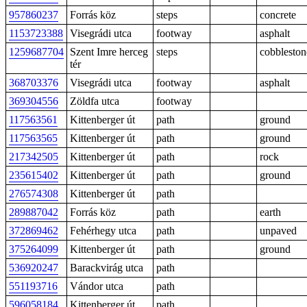
957860237
Forrás köz
steps
concrete
1153723388
Visegrádi utca
footway
asphalt
1259687704
Szent Imre herceg
steps
cobbleston
tér
368703376
Visegrádi utca
footway
asphalt
369304556
Zöldfa utca
footway
117563561
Kittenberger út
path
ground
117563565
Kittenberger út
path
ground
217342505
Kittenberger út
path
rock
235615402
Kittenberger út
path
ground
276574308
Kittenberger út
path
289887042
Forrás köz
path
earth
372869462
Fehérhegy utca
path
unpaved
375264099
Kittenberger út
path
ground
536920247
Barackvirág utca
path
551193716
Vándor utca
path
596058184
Kittenberger út
path