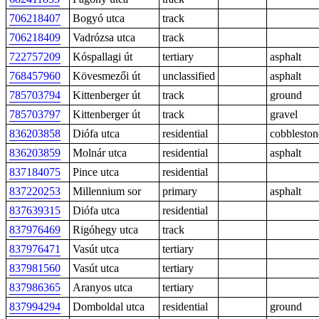
706218407
Bogyó utca
track
706218409
Vadrózsa utca
track
722757209
Kóspallagi út
tertiary
asphalt
768457960
Kövesmezői út
unclassified
asphalt
785703794
Kittenberger út
track
ground
785703797
Kittenberger út
track
gravel
836203858
Diófa utca
residential
cobbleston
836203859
Molnár utca
residential
asphalt
837184075
Pince utca
residential
837220253
Millennium sor
primary
asphalt
837639315
Diófa utca
residential
837976469
Rigóhegy utca
track
837976471
Vasút utca
tertiary
837981560
Vasút utca
tertiary
837986365
Aranyos utca
tertiary
837994294
Domboldal utca
residential
ground