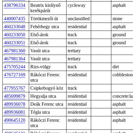
438796334
Beatrix királynő
cycleway
asphalt
kerékpárút
440007435
Törökmezői út
unclassified
stone
460233048
Fehérhegy utca
residential
asphalt
460233050
Első-árok
track
ground
460233051
Első-árok
track
ground
467981360
Vasút utca
tertiary
467981364
Vasút utca
tertiary
475705244
Rizs-völgy
track
dirt
476727169
Rákóczi Ferenc
residential
cobbleston
utca
477955767
Csipkebogyó köz
track
485699879
Hegyalja utca
residential
concrete:l
489936078
Deák Ferenc utca
residential
asphalt
489936081
Tégla utca
residential
asphalt
490645120
Rákóczi Ferenc
residential
asphalt
utca