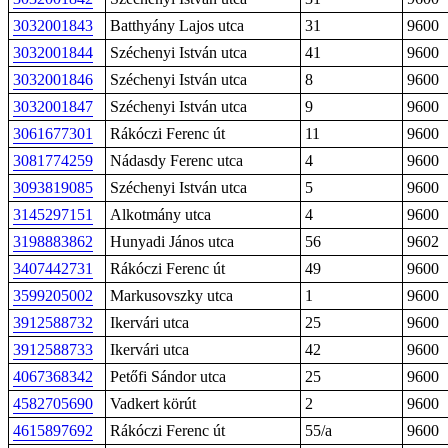
3032001843
Batthyány Lajos utca
31
9600
3032001844
Széchenyi István utca
41
9600
3032001846
Széchenyi István utca
8
9600
3032001847
Széchenyi István utca
9
9600
3061677301
Rákóczi Ferenc út
11
9600
3081774259
Nádasdy Ferenc utca
4
9600
3093819085
Széchenyi István utca
5
9600
3145297151
Alkotmány utca
4
9600
3198883862
Hunyadi János utca
56
9602
3407442731
Rákóczi Ferenc út
49
9600
3599205002
Markusovszky utca
1
9600
3912588732
Ikervári utca
25
9600
3912588733
Ikervári utca
42
9600
4067368342
Petőfi Sándor utca
25
9600
4582705690
Vadkert körút
2
9600
4615897692
Rákóczi Ferenc út
55/a
9600