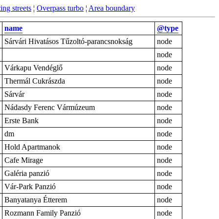
ing streets
¦
Overpass turbo
¦
Area boundary
name
@type
Sárvári Hivatásos Tűzoltó-parancsnokság
node
node
Várkapu Vendéglő
node
Thermál Cukrászda
node
Sárvár
node
Nádasdy Ferenc Vármúzeum
node
Erste Bank
node
dm
node
Hold Apartmanok
node
Cafe Mirage
node
Galéria panzió
node
Vár-Park Panzió
node
Banyatanya Étterem
node
Rozmann Family Panzió
node