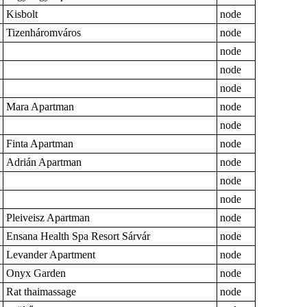
Kisbolt
node
Tizenháromváros
node
node
node
node
Mara Apartman
node
node
Finta Apartman
node
Adrián Apartman
node
node
node
Pleiveisz Apartman
node
Ensana Health Spa Resort Sárvár
node
Levander Apartment
node
Onyx Garden
node
Rat thaimassage
node