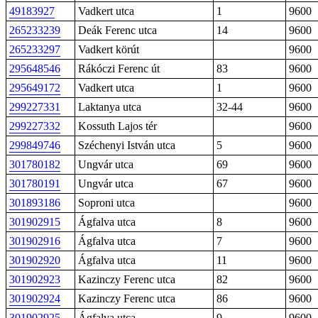
49183927
Vadkert utca
1
9600
265233239
Deák Ferenc utca
14
9600
265233297
Vadkert körút
9600
295648546
Rákóczi Ferenc út
83
9600
295649172
Vadkert utca
1
9600
299227331
Laktanya utca
32-44
9600
299227332
Kossuth Lajos tér
9600
299849746
Széchenyi István utca
5
9600
301780182
Ungvár utca
69
9600
301780191
Ungvár utca
67
9600
301893186
Soproni utca
9600
301902915
Ágfalva utca
8
9600
301902916
Ágfalva utca
7
9600
301902920
Ágfalva utca
11
9600
301902923
Kazinczy Ferenc utca
82
9600
301902924
Kazinczy Ferenc utca
86
9600
301902925
Ágfalva utca
9
9600