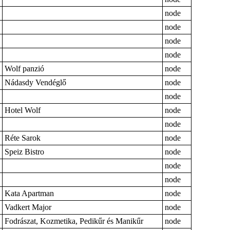
node
node
node
node
Wolf panzió
node
Nádasdy Vendéglő
node
node
Hotel Wolf
node
node
Réte Sarok
node
Speiz Bistro
node
node
node
Kata Apartman
node
Vadkert Major
node
Fodrászat, Kozmetika, Pedikűr és Manikűr
node