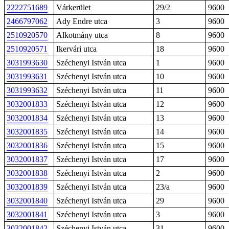
2222751689
Várkerület
29/2
9600
2466797062
Ady Endre utca
3
9600
2510920570
Alkotmány utca
8
9600
2510920571
Ikervári utca
18
9600
3031993630
Széchenyi István utca
1
9600
3031993631
Széchenyi István utca
10
9600
3031993632
Széchenyi István utca
11
9600
3032001833
Széchenyi István utca
12
9600
3032001834
Széchenyi István utca
13
9600
3032001835
Széchenyi István utca
14
9600
3032001836
Széchenyi István utca
15
9600
3032001837
Széchenyi István utca
17
9600
3032001838
Széchenyi István utca
2
9600
3032001839
Széchenyi István utca
23/a
9600
3032001840
Széchenyi István utca
29
9600
3032001841
Széchenyi István utca
3
9600
3032001842
Széchenyi István utca
31
9600