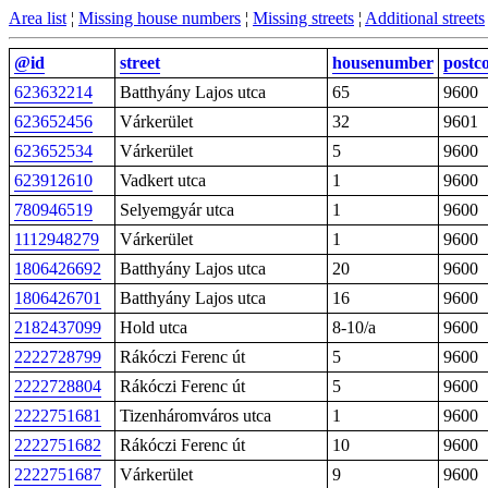
Area list
¦
Missing house numbers
¦
Missing streets
¦
Additional streets
@id
street
housenumber
postc
623632214
Batthyány Lajos utca
65
9600
623652456
Várkerület
32
9601
623652534
Várkerület
5
9600
623912610
Vadkert utca
1
9600
780946519
Selyemgyár utca
1
9600
1112948279
Várkerület
1
9600
1806426692
Batthyány Lajos utca
20
9600
1806426701
Batthyány Lajos utca
16
9600
2182437099
Hold utca
8-10/a
9600
2222728799
Rákóczi Ferenc út
5
9600
2222728804
Rákóczi Ferenc út
5
9600
2222751681
Tizenháromváros utca
1
9600
2222751682
Rákóczi Ferenc út
10
9600
2222751687
Várkerület
9
9600