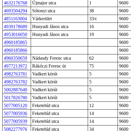
4632176768
Újmajor utca
1
9600
4693504294
Sótonyi utca
38
9600
4851163004
Várkerület
33/c
9600
4939178689
Hunyadi János utca
16
9600
4953016050
Hunyadi János utca
19
9600
4960185865
9600
4960185866
9600
4960350659
Nádasdy Ferenc utca
62
9600
4977213972
Rákóczi Ferenc út
75
9600
4982763781
Vadkert körút
5
9600
4982763782
Vadkert körút
5
9600
5002887640
Vadkert körút
5
9600
5017826780
Vadkert körút
5
9600
5077005120
Feketehíd utca
12
9600
5077005936
Feketehíd utca
14
9600
5077005939
Feketehíd utca
14
9600
5082277976
Feketehíd utca
34
9600