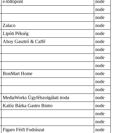
e-töltőpont
node
node
node
Zalaco
node
Lipóti Pékség
node
Ahoy Gasztró & Caffé
node
node
node
node
BonMart Home
node
node
node
MediaWorks Ügyfélszolgálati iroda
node
Kalóz Bárka Gastro Bistro
node
node
node
Figaro Férfi Fodrászat
node