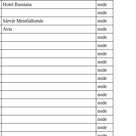
Hotel Bassiana
node
node
Sárvár Mentőállomás
node
Avia
node
node
node
node
node
node
node
node
node
node
node
node
node
node