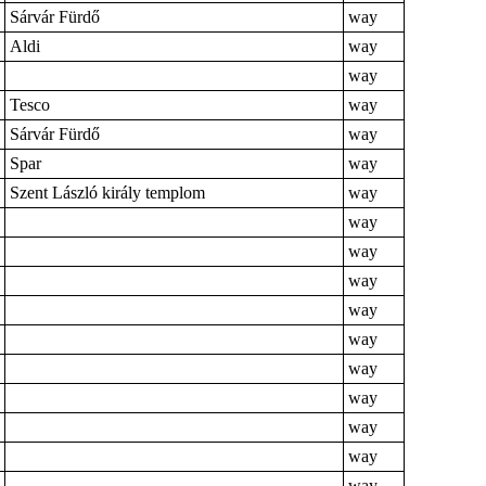
Sárvár Fürdő
way
Aldi
way
way
Tesco
way
Sárvár Fürdő
way
Spar
way
Szent László király templom
way
way
way
way
way
way
way
way
way
way
way