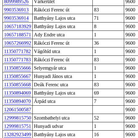
8099989526
Várkerület
9600
9903536913
Rákóczi Ferenc út
83
9600
9903536914
Batthyány Lajos utca
71
9600
10657183929
Batthyány Lajos utca
8
9600
10657188571
Ady Endre utca
1
9600
10657266992
Rákóczi Ferenc út
36
9600
11350771782
Vágóhíd utca
1
9600
11350771783
Rákóczi Ferenc út
83
9600
11350855666
Selyemgyár utca
1
9600
11350855667
Hunyadi János utca
1
9600
11350855668
Deák Ferenc utca
83
9600
11350894069
Batthyány Lajos utca
69
9600
11350894070
Árpád utca
7
9600
12061500587
9600
12999815750
Szombathelyi utca
52
9600
12999815751
Hunyadi udvar
1
9600
13282923499
Batthyány Lajos utca
16
9600