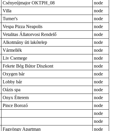
Csényeújmajor OKTPH_08
node
Villa
node
Turner's
node
Vespa Pizza Neapolis
node
Vetalitas Állatorvosi Rendelő
node
Alkotmány úti lakótelep
node
Vármellék
node
Liv Csemege
node
Fekete Bég Bútor Diszkont
node
Oxygen bár
node
Lobby bár
node
Oázis spa
node
Onyx Étterem
node
Pince Borozó
node
node
node
Fagyöngy Apartman
node