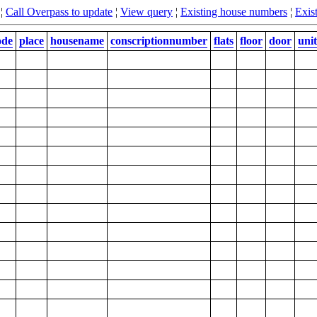
¦
Call Overpass to update
¦
View query
¦
Existing house numbers
¦
Exist
ode
place
housename
conscriptionnumber
flats
floor
door
unit