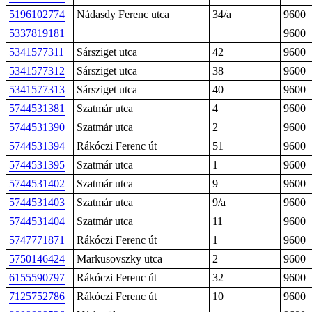
5196102774
Nádasdy Ferenc utca
34/a
9600
5337819181
9600
5341577311
Sársziget utca
42
9600
5341577312
Sársziget utca
38
9600
5341577313
Sársziget utca
40
9600
5744531381
Szatmár utca
4
9600
5744531390
Szatmár utca
2
9600
5744531394
Rákóczi Ferenc út
51
9600
5744531395
Szatmár utca
1
9600
5744531402
Szatmár utca
9
9600
5744531403
Szatmár utca
9/a
9600
5744531404
Szatmár utca
11
9600
5747771871
Rákóczi Ferenc út
1
9600
5750146424
Markusovszky utca
2
9600
6155590797
Rákóczi Ferenc út
32
9600
7125752786
Rákóczi Ferenc út
10
9600