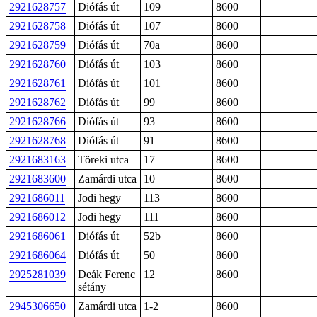
2921628757
Diófás út
109
8600
2921628758
Diófás út
107
8600
2921628759
Diófás út
70a
8600
2921628760
Diófás út
103
8600
2921628761
Diófás út
101
8600
2921628762
Diófás út
99
8600
2921628766
Diófás út
93
8600
2921628768
Diófás út
91
8600
2921683163
Töreki utca
17
8600
2921683600
Zamárdi utca
10
8600
2921686011
Jodi hegy
113
8600
2921686012
Jodi hegy
111
8600
2921686061
Diófás út
52b
8600
2921686064
Diófás út
50
8600
2925281039
Deák Ferenc
12
8600
sétány
2945306650
Zamárdi utca
1-2
8600