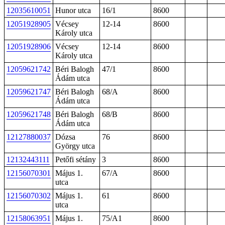
12035610051
Hunor utca
16/1
8600
12051928905
Vécsey
12-14
8600
Károly utca
12051928906
Vécsey
12-14
8600
Károly utca
12059621742
Béri Balogh
47/1
8600
Ádám utca
12059621747
Béri Balogh
68/A
8600
Ádám utca
12059621748
Béri Balogh
68/B
8600
Ádám utca
12127880037
Dózsa
76
8600
György utca
12132443111
Petőfi sétány
3
8600
12156070301
Május 1.
67/A
8600
utca
12156070302
Május 1.
61
8600
utca
12158063951
Május 1.
75/A1
8600