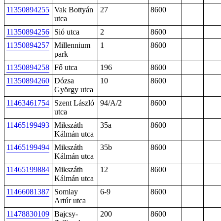
11350894255
Vak Bottyán
27
8600
utca
11350894256
Sió utca
2
8600
11350894257
Millennium
1
8600
park
11350894258
Fő utca
196
8600
11350894260
Dózsa
10
8600
György utca
11463461754
Szent László
94/A/2
8600
utca
11465199493
Mikszáth
35a
8600
Kálmán utca
11465199494
Mikszáth
35b
8600
Kálmán utca
11465199884
Mikszáth
12
8600
Kálmán utca
11466081387
Somlay
6-9
8600
Artúr utca
11478830109
Bajcsy-
200
8600