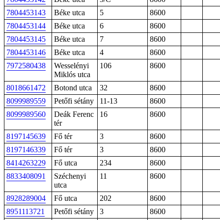
7804453143
Béke utca
5
8600
7804453144
Béke utca
6
8600
7804453145
Béke utca
7
8600
7804453146
Béke utca
4
8600
7972580438
Wesselényi
106
8600
Miklós utca
8018661472
Botond utca
32
8600
8099989559
Petőfi sétány
11-13
8600
8099989560
Deák Ferenc
16
8600
tér
8197145639
Fő tér
3
8600
8197146339
Fő tér
3
8600
8414263229
Fő utca
234
8600
8833408091
Széchenyi
11
8600
utca
8928289004
Fő utca
202
8600
8951113721
Petőfi sétány
3
8600