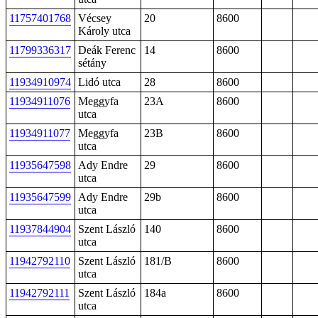
11757401768
Vécsey
20
8600
Károly utca
11799336317
Deák Ferenc
14
8600
sétány
11934910974
Lidó utca
28
8600
11934911076
Meggyfa
23A
8600
utca
11934911077
Meggyfa
23B
8600
utca
11935647598
Ady Endre
29
8600
utca
11935647599
Ady Endre
29b
8600
utca
11937844904
Szent László
140
8600
utca
11942792110
Szent László
181/B
8600
utca
11942792111
Szent László
184a
8600
utca