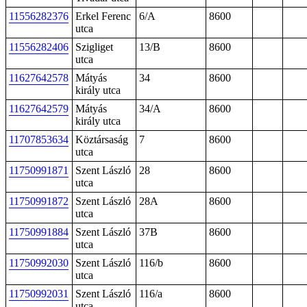
11556282376
Erkel Ferenc
6/A
8600
utca
11556282406
Szigliget
13/B
8600
utca
11627642578
Mátyás
34
8600
király utca
11627642579
Mátyás
34/A
8600
király utca
11707853634
Köztársaság
7
8600
utca
11750991871
Szent László
28
8600
utca
11750991872
Szent László
28A
8600
utca
11750991884
Szent László
37B
8600
utca
11750992030
Szent László
116/b
8600
utca
11750992031
Szent László
116/a
8600
utca