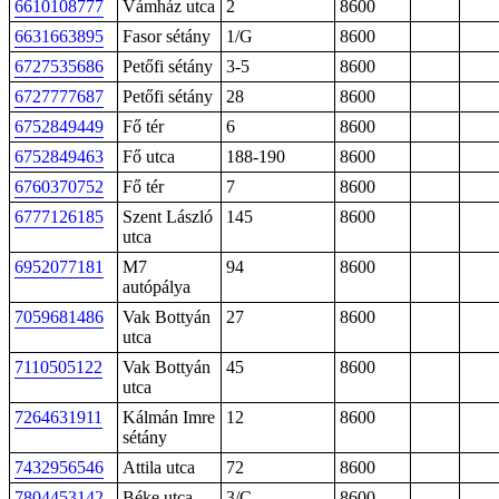
6610108777
Vámház utca
2
8600
6631663895
Fasor sétány
1/G
8600
6727535686
Petőfi sétány
3-5
8600
6727777687
Petőfi sétány
28
8600
6752849449
Fő tér
6
8600
6752849463
Fő utca
188-190
8600
6760370752
Fő tér
7
8600
6777126185
Szent László
145
8600
utca
6952077181
M7
94
8600
autópálya
7059681486
Vak Bottyán
27
8600
utca
7110505122
Vak Bottyán
45
8600
utca
7264631911
Kálmán Imre
12
8600
sétány
7432956546
Attila utca
72
8600
7804453142
Béke utca
3/C
8600