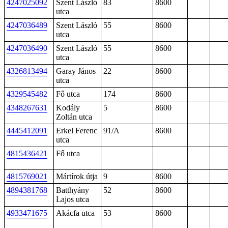
4247025092
Szent László
83
8600
utca
4247036489
Szent László
55
8600
utca
4247036490
Szent László
55
8600
utca
4326813494
Garay János
22
8600
utca
4329545482
Fő utca
174
8600
4348267631
Kodály
5
8600
Zoltán utca
4445412091
Erkel Ferenc
91/A
8600
utca
4815436421
Fő utca
4815769021
Mártírok útja
9
8600
4894381768
Batthyány
52
8600
Lajos utca
4933471675
Akácfa utca
53
8600