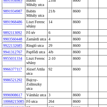
9891934985
Babits
23/B
8600
Mihály utca
9891934987
Babits
21/b
8600
Mihály utca
9891968486
Liszt Ferenc
14
8600
sétány
9892113092
Fő tér
6
8600
9903560448
Zamárdi utca
4
8600
9922132685
Ringló utca
29
8600
9941312767
Papfődi utca
4/b
8600
9955031334
Liszt Ferenc
2-10
8600
sétány
9966377117
József Attila
92
8600
utca
9986521292
Bajcsy-
Zsilinszky
utca
9996908617
Vámház utca
3
8600
10068215085
Fő utca
264
8600