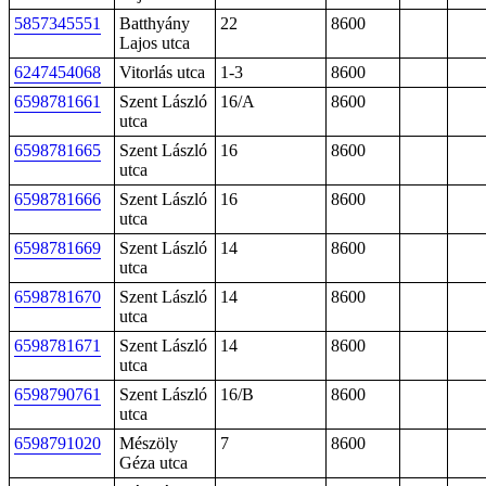
5857345551
Batthyány
22
8600
Lajos utca
6247454068
Vitorlás utca
1-3
8600
6598781661
Szent László
16/A
8600
utca
6598781665
Szent László
16
8600
utca
6598781666
Szent László
16
8600
utca
6598781669
Szent László
14
8600
utca
6598781670
Szent László
14
8600
utca
6598781671
Szent László
14
8600
utca
6598790761
Szent László
16/B
8600
utca
6598791020
Mészöly
7
8600
Géza utca