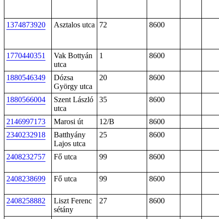
1374873920
Asztalos utca
72
8600
1770440351
Vak Bottyán
1
8600
utca
1880546349
Dózsa
20
8600
György utca
1880566004
Szent László
35
8600
utca
2146997173
Marosi út
12/B
8600
2340232918
Batthyány
25
8600
Lajos utca
2408232757
Fő utca
99
8600
2408238699
Fő utca
99
8600
2408258882
Liszt Ferenc
27
8600
sétány