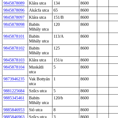
9845878089
Klára utca
134
8600
9845878096
Akácfa utca
65
8600
9845878097
Klára utca
151/B
8600
9845878098
Babits
120
8600
Mihály utca
9845878101
Babits
113/A
8600
Mihály utca
9845878102
Babits
125
8600
Mihály utca
9845878103
Klára utca
151/a
8600
9845878104
Muskátli
5
8600
utca
9873946235
Vak Bottyán
1
8600
utca
9881225684
Szűcs utca
5
8600
9885345461
Babits
120/b
8600
Mihály utca
9885846953
Sió utca
8
8600
9885846963
Szűcs utca
3
8600