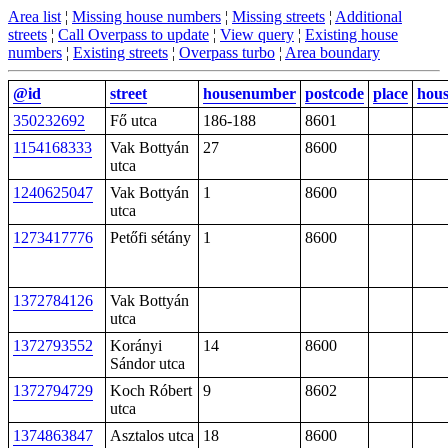
Area list
¦
Missing house numbers
¦
Missing streets
¦
Additional
streets
¦
Call Overpass to update
¦
View query
¦
Existing house
numbers
¦
Existing streets
¦
Overpass turbo
¦
Area boundary
@id
street
housenumber
postcode
place
hou
350232692
Fő utca
186-188
8601
1154168333
Vak Bottyán
27
8600
utca
1240625047
Vak Bottyán
1
8600
utca
1273417776
Petőfi sétány
1
8600
1372784126
Vak Bottyán
utca
1372793552
Korányi
14
8600
Sándor utca
1372794729
Koch Róbert
9
8602
utca
1374863847
Asztalos utca
18
8600