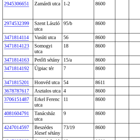
2945306651
Zamárdi utca
1-2
8600
2974532399
Szent László
95/b
8600
utca
3471814114
Vasúti utca
56
8600
3471814123
Somogyi
18
8600
utca
3471814163
Petőfi sétány
15/a
8600
3471814192
Újpiac tér
7
8600
3471815201
Honvéd utca
54
8611
3678787617
Asztalos utca
4
8600
3706151487
Erkel Ferenc
11
8600
utca
4081604791
Tanácsház
9
8600
utca
4247014597
Beszédes
73/19
8600
József sétány