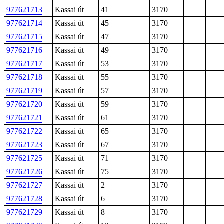
977621713
Kassai út
41
3170
977621714
Kassai út
45
3170
977621715
Kassai út
47
3170
977621716
Kassai út
49
3170
977621717
Kassai út
53
3170
977621718
Kassai út
55
3170
977621719
Kassai út
57
3170
977621720
Kassai út
59
3170
977621721
Kassai út
61
3170
977621722
Kassai út
65
3170
977621723
Kassai út
67
3170
977621725
Kassai út
71
3170
977621726
Kassai út
75
3170
977621727
Kassai út
2
3170
977621728
Kassai út
6
3170
977621729
Kassai út
8
3170