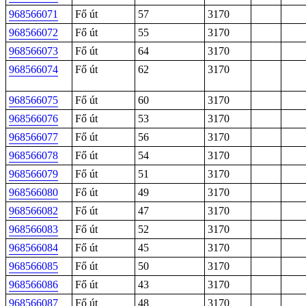
968566071
Fő út
57
3170
968566072
Fő út
55
3170
968566073
Fő út
64
3170
968566074
Fő út
62
3170
968566075
Fő út
60
3170
968566076
Fő út
53
3170
968566077
Fő út
56
3170
968566078
Fő út
54
3170
968566079
Fő út
51
3170
968566080
Fő út
49
3170
968566082
Fő út
47
3170
968566083
Fő út
52
3170
968566084
Fő út
45
3170
968566085
Fő út
50
3170
968566086
Fő út
43
3170
968566087
Fő út
48
3170