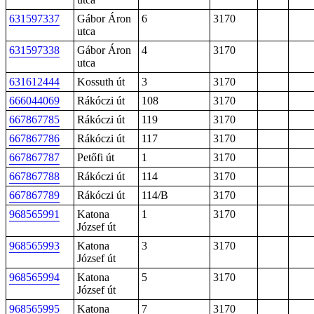
631597337
Gábor Áron
6
3170
utca
631597338
Gábor Áron
4
3170
utca
631612444
Kossuth út
3
3170
666044069
Rákóczi út
108
3170
667867785
Rákóczi út
119
3170
667867786
Rákóczi út
117
3170
667867787
Petőfi út
1
3170
667867788
Rákóczi út
114
3170
667867789
Rákóczi út
114/B
3170
968565991
Katona
1
3170
József út
968565993
Katona
3
3170
József út
968565994
Katona
5
3170
József út
968565995
Katona
7
3170