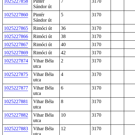
1025227858
Pintér
7
3170
Sándor út
1025227860
Pintér
5
3170
Sándor út
1025227865
Rimóci út
36
3170
1025227866
Rimóci út
38
3170
1025227867
Rimóci út
40
3170
1025227869
Rimóci út
42
3170
1025227874
Vihar Béla
2
3170
utca
1025227875
Vihar Béla
4
3170
utca
1025227877
Vihar Béla
6
3170
utca
1025227881
Vihar Béla
8
3170
utca
1025227882
Vihar Béla
10
3170
utca
1025227883
Vihar Béla
12
3170
utca