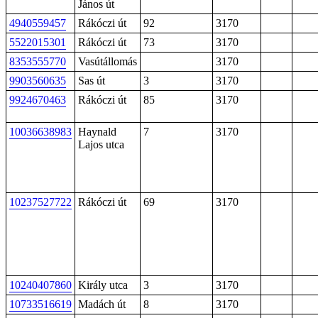
János út
4940559457
Rákóczi út
92
3170
5522015301
Rákóczi út
73
3170
8353555770
Vasútállomás
3170
9903560635
Sas út
3
3170
9924670463
Rákóczi út
85
3170
10036638983
Haynald
7
3170
Lajos utca
10237527722
Rákóczi út
69
3170
10240407860
Király utca
3
3170
10733516619
Madách út
8
3170