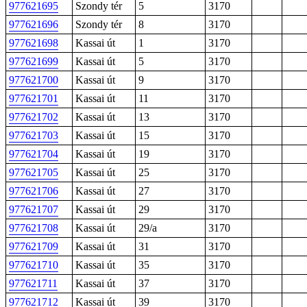
977621695
Szondy tér
5
3170
977621696
Szondy tér
8
3170
977621698
Kassai út
1
3170
977621699
Kassai út
5
3170
977621700
Kassai út
9
3170
977621701
Kassai út
11
3170
977621702
Kassai út
13
3170
977621703
Kassai út
15
3170
977621704
Kassai út
19
3170
977621705
Kassai út
25
3170
977621706
Kassai út
27
3170
977621707
Kassai út
29
3170
977621708
Kassai út
29/a
3170
977621709
Kassai út
31
3170
977621710
Kassai út
35
3170
977621711
Kassai út
37
3170
977621712
Kassai út
39
3170