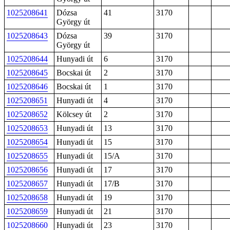
1025208641
Dózsa
41
3170
György út
1025208643
Dózsa
39
3170
György út
1025208644
Hunyadi út
6
3170
1025208645
Bocskai út
2
3170
1025208646
Bocskai út
1
3170
1025208651
Hunyadi út
4
3170
1025208652
Kölcsey út
2
3170
1025208653
Hunyadi út
13
3170
1025208654
Hunyadi út
15
3170
1025208655
Hunyadi út
15/A
3170
1025208656
Hunyadi út
17
3170
1025208657
Hunyadi út
17/B
3170
1025208658
Hunyadi út
19
3170
1025208659
Hunyadi út
21
3170
1025208660
Hunyadi út
23
3170