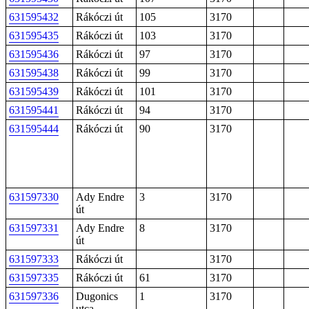
631595432
Rákóczi út
105
3170
631595435
Rákóczi út
103
3170
631595436
Rákóczi út
97
3170
631595438
Rákóczi út
99
3170
631595439
Rákóczi út
101
3170
631595441
Rákóczi út
94
3170
631595444
Rákóczi út
90
3170
631597330
Ady Endre
3
3170
út
631597331
Ady Endre
8
3170
út
631597333
Rákóczi út
3170
631597335
Rákóczi út
61
3170
631597336
Dugonics
1
3170
utca