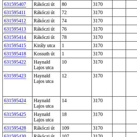
631595407
Rákóczi út
80
3170
631595411
Rákóczi út
72
3170
631595412
Rákóczi út
74
3170
631595413
Rákóczi út
76
3170
631595414
Rákóczi út
78
3170
631595415
Király utca
1
3170
631595418
Kossuth út
1
3170
631595422
Haynald
10
3170
Lajos utca
631595423
Haynald
12
3170
Lajos utca
631595424
Haynald
14
3170
Lajos utca
631595425
Haynald
18
3170
Lajos utca
631595428
Rákóczi út
109
3170
631595430
Rákóczi út
107
3170