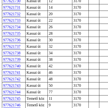
977621730
Kassai út
12
3170
977621731
Kassai út
14
3170
977621732
Kassai út
20
3170
977621733
Kassai út
22
3170
977621734
Kassai út
26
3170
977621735
Kassai út
28
3170
977621736
Kassai út
30
3170
977621737
Kassai út
32
3170
977621738
Kassai út
34
3170
977621739
Kassai út
38
3170
977621740
Kassai út
42
3170
977621741
Kassai út
46
3170
977621742
Kassai út
48
3170
977621743
Kassai út
50
3170
977621744
Kassai út
77
3170
977621745
Temető köz
11
3170
977621746
Temető köz
9
3170