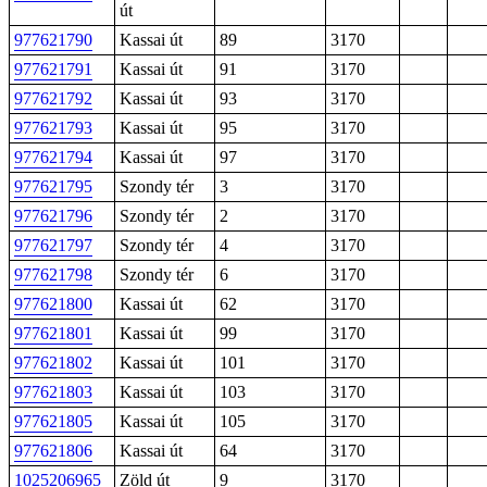
út
977621790
Kassai út
89
3170
977621791
Kassai út
91
3170
977621792
Kassai út
93
3170
977621793
Kassai út
95
3170
977621794
Kassai út
97
3170
977621795
Szondy tér
3
3170
977621796
Szondy tér
2
3170
977621797
Szondy tér
4
3170
977621798
Szondy tér
6
3170
977621800
Kassai út
62
3170
977621801
Kassai út
99
3170
977621802
Kassai út
101
3170
977621803
Kassai út
103
3170
977621805
Kassai út
105
3170
977621806
Kassai út
64
3170
1025206965
Zöld út
9
3170