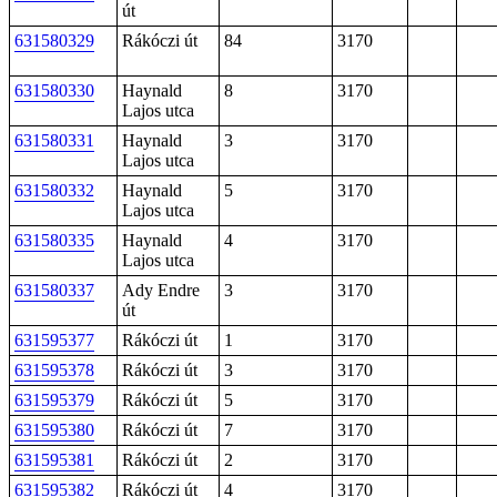
út
631580329
Rákóczi út
84
3170
631580330
Haynald
8
3170
Lajos utca
631580331
Haynald
3
3170
Lajos utca
631580332
Haynald
5
3170
Lajos utca
631580335
Haynald
4
3170
Lajos utca
631580337
Ady Endre
3
3170
út
631595377
Rákóczi út
1
3170
631595378
Rákóczi út
3
3170
631595379
Rákóczi út
5
3170
631595380
Rákóczi út
7
3170
631595381
Rákóczi út
2
3170
631595382
Rákóczi út
4
3170