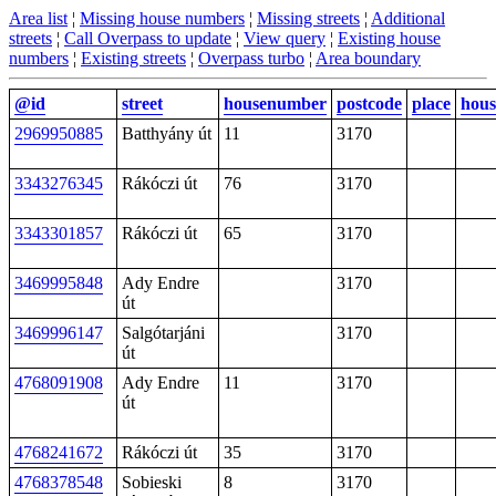
Area list
¦
Missing house numbers
¦
Missing streets
¦
Additional
streets
¦
Call Overpass to update
¦
View query
¦
Existing house
numbers
¦
Existing streets
¦
Overpass turbo
¦
Area boundary
@id
street
housenumber
postcode
place
hou
2969950885
Batthyány út
11
3170
3343276345
Rákóczi út
76
3170
3343301857
Rákóczi út
65
3170
3469995848
Ady Endre
3170
út
3469996147
Salgótarjáni
3170
út
4768091908
Ady Endre
11
3170
út
4768241672
Rákóczi út
35
3170
4768378548
Sobieski
8
3170