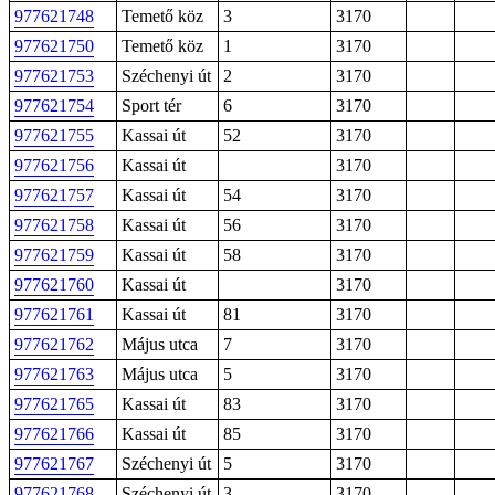
977621748
Temető köz
3
3170
977621750
Temető köz
1
3170
977621753
Széchenyi út
2
3170
977621754
Sport tér
6
3170
977621755
Kassai út
52
3170
977621756
Kassai út
3170
977621757
Kassai út
54
3170
977621758
Kassai út
56
3170
977621759
Kassai út
58
3170
977621760
Kassai út
3170
977621761
Kassai út
81
3170
977621762
Május utca
7
3170
977621763
Május utca
5
3170
977621765
Kassai út
83
3170
977621766
Kassai út
85
3170
977621767
Széchenyi út
5
3170
977621768
Széchenyi út
3
3170