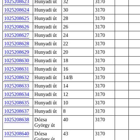
1025208623
Hunyadi út
32
3170
1025208624
Hunyadi út
30
3170
1025208625
Hunyadi út
28
3170
1025208626
Hunyadi út
26
3170
1025208627
Hunyadi út
24
3170
1025208628
Hunyadi út
22
3170
1025208629
Hunyadi út
20
3170
1025208630
Hunyadi út
18
3170
1025208631
Hunyadi út
16
3170
1025208632
Hunyadi út
14/B
3170
1025208633
Hunyadi út
14
3170
1025208634
Hunyadi út
12
3170
1025208635
Hunyadi út
10
3170
1025208637
Hunyadi út
8
3170
1025208638
Dózsa
40
3170
György út
1025208640
Dózsa
43
3170
György út