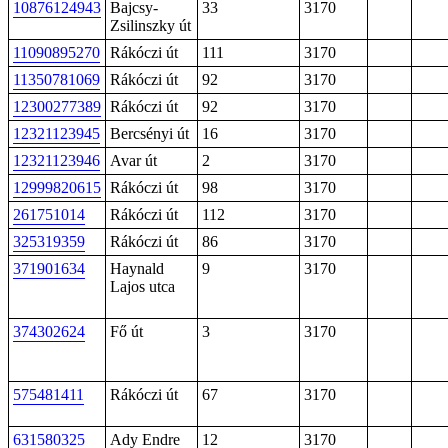
10876124943
Bajcsy-
33
3170
Zsilinszky út
11090895270
Rákóczi út
111
3170
11350781069
Rákóczi út
92
3170
12300277389
Rákóczi út
92
3170
12321123945
Bercsényi út
16
3170
12321123946
Avar út
2
3170
12999820615
Rákóczi út
98
3170
261751014
Rákóczi út
112
3170
325319359
Rákóczi út
86
3170
371901634
Haynald
9
3170
Lajos utca
374302624
Fő út
3
3170
575481411
Rákóczi út
67
3170
631580325
Ady Endre
12
3170