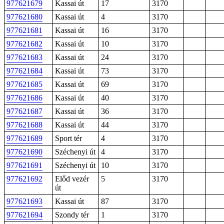
977621679
Kassai út
17
3170
977621680
Kassai út
4
3170
977621681
Kassai út
16
3170
977621682
Kassai út
10
3170
977621683
Kassai út
24
3170
977621684
Kassai út
73
3170
977621685
Kassai út
69
3170
977621686
Kassai út
40
3170
977621687
Kassai út
36
3170
977621688
Kassai út
44
3170
977621689
Sport tér
4
3170
977621690
Széchenyi út
4
3170
977621691
Széchenyi út
10
3170
977621692
Előd vezér
5
3170
út
977621693
Kassai út
87
3170
977621694
Szondy tér
1
3170