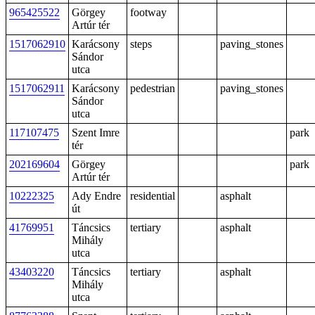
965425522
Görgey
footway
Artúr tér
1517062910
Karácsony
steps
paving_stones
Sándor
utca
1517062911
Karácsony
pedestrian
paving_stones
Sándor
utca
117107475
Szent Imre
park
tér
202169604
Görgey
park
Artúr tér
10222325
Ady Endre
residential
asphalt
út
41769951
Táncsics
tertiary
asphalt
Mihály
utca
43403220
Táncsics
tertiary
asphalt
Mihály
utca