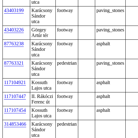
utca
43403199
Karácsony
footway
paving_stones
Sándor
utca
43403226
Görgey
footway
paving_stones
Artúr tér
87763238
Karácsony
footway
asphalt
Sándor
utca
87763321
Karácsony
pedestrian
paving_stones
Sándor
utca
117104921
Kossuth
footway
asphalt
Lajos utca
117107447
II. Rákóczi
footway
asphalt
Ferenc út
117107454
Kossuth
footway
asphalt
Lajos utca
314853466
Karácsony
pedestrian
Sándor
utca