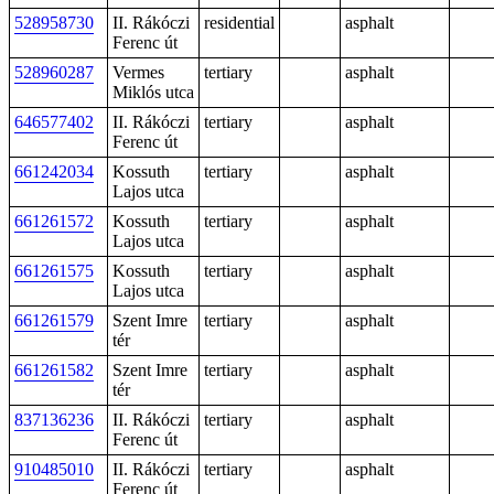
528958730
II. Rákóczi
residential
asphalt
Ferenc út
528960287
Vermes
tertiary
asphalt
Miklós utca
646577402
II. Rákóczi
tertiary
asphalt
Ferenc út
661242034
Kossuth
tertiary
asphalt
Lajos utca
661261572
Kossuth
tertiary
asphalt
Lajos utca
661261575
Kossuth
tertiary
asphalt
Lajos utca
661261579
Szent Imre
tertiary
asphalt
tér
661261582
Szent Imre
tertiary
asphalt
tér
837136236
II. Rákóczi
tertiary
asphalt
Ferenc út
910485010
II. Rákóczi
tertiary
asphalt
Ferenc út