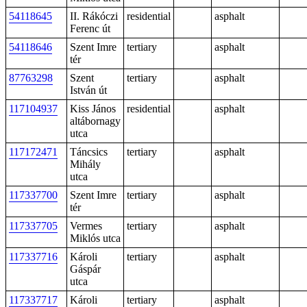
54118645
II. Rákóczi
residential
asphalt
Ferenc út
54118646
Szent Imre
tertiary
asphalt
tér
87763298
Szent
tertiary
asphalt
István út
117104937
Kiss János
residential
asphalt
altábornagy
utca
117172471
Táncsics
tertiary
asphalt
Mihály
utca
117337700
Szent Imre
tertiary
asphalt
tér
117337705
Vermes
tertiary
asphalt
Miklós utca
117337716
Károli
tertiary
asphalt
Gáspár
utca
117337717
Károli
tertiary
asphalt