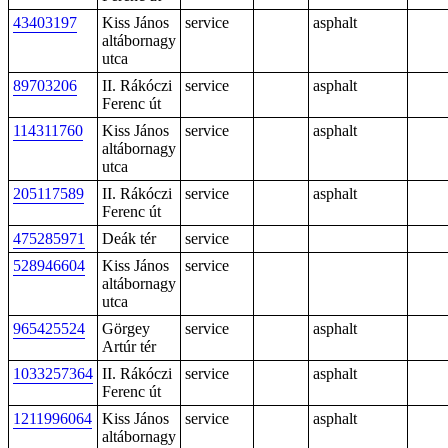
43403197
Kiss János
service
asphalt
altábornagy
utca
89703206
II. Rákóczi
service
asphalt
Ferenc út
114311760
Kiss János
service
asphalt
altábornagy
utca
205117589
II. Rákóczi
service
asphalt
Ferenc út
475285971
Deák tér
service
528946604
Kiss János
service
altábornagy
utca
965425524
Görgey
service
asphalt
Artúr tér
1033257364
II. Rákóczi
service
asphalt
Ferenc út
1211996064
Kiss János
service
asphalt
altábornagy