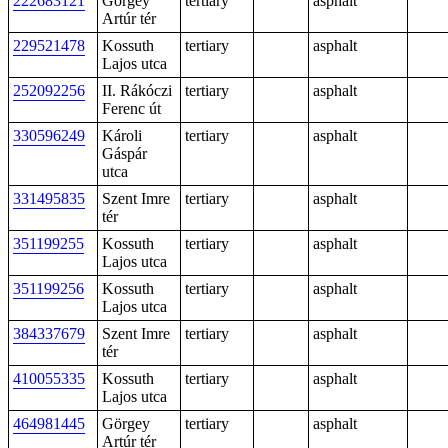
222683121
Görgey
tertiary
asphalt
Artúr tér
229521478
Kossuth
tertiary
asphalt
Lajos utca
252092256
II. Rákóczi
tertiary
asphalt
Ferenc út
330596249
Károli
tertiary
asphalt
Gáspár
utca
331495835
Szent Imre
tertiary
asphalt
tér
351199255
Kossuth
tertiary
asphalt
Lajos utca
351199256
Kossuth
tertiary
asphalt
Lajos utca
384337679
Szent Imre
tertiary
asphalt
tér
410055335
Kossuth
tertiary
asphalt
Lajos utca
464981445
Görgey
tertiary
asphalt
Artúr tér