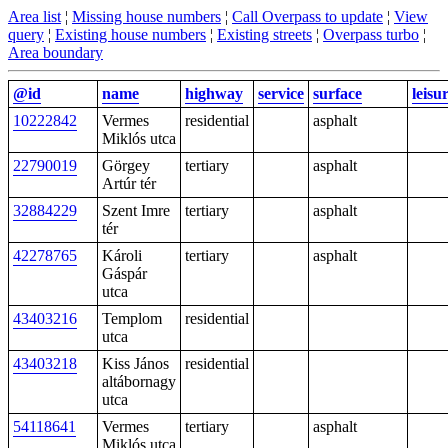
Area list
¦
Missing house numbers
¦
Call Overpass to update
¦
View
query
¦
Existing house numbers
¦
Existing streets
¦
Overpass turbo
¦
Area boundary
@id
name
highway
service
surface
leisu
10222842
Vermes
residential
asphalt
Miklós utca
22790019
Görgey
tertiary
asphalt
Artúr tér
32884229
Szent Imre
tertiary
asphalt
tér
42278765
Károli
tertiary
asphalt
Gáspár
utca
43403216
Templom
residential
utca
43403218
Kiss János
residential
altábornagy
utca
54118641
Vermes
tertiary
asphalt
Miklós utca