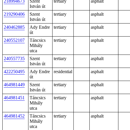
218994673
Szent
tertiary
asphalt
István út
219290406
Szent
tertiary
asphalt
István út
240462885
Ady Endre
tertiary
asphalt
út
240552107
Táncsics
tertiary
asphalt
Mihály
utca
240557735
Szent
tertiary
asphalt
István út
422250495
Ady Endre
residential
asphalt
út
464981449
Szent
tertiary
asphalt
István út
464981451
Táncsics
tertiary
asphalt
Mihály
utca
464981452
Táncsics
tertiary
asphalt
Mihály
utca