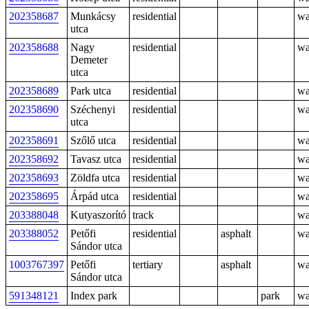
202358687
Munkácsy
residential
w
utca
202358688
Nagy
residential
w
Demeter
utca
202358689
Park utca
residential
w
202358690
Széchenyi
residential
w
utca
202358691
Szőlő utca
residential
w
202358692
Tavasz utca
residential
w
202358693
Zöldfa utca
residential
w
202358695
Árpád utca
residential
w
203388048
Kutyaszorító
track
w
203388052
Petőfi
residential
asphalt
w
Sándor utca
1003767397
Petőfi
tertiary
asphalt
w
Sándor utca
591348121
Index park
park
w