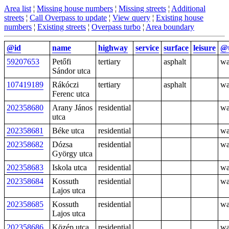
Area list
¦
Missing house numbers
¦
Missing streets
¦
Additional
streets
¦
Call Overpass to update
¦
View query
¦
Existing house
numbers
¦
Existing streets
¦
Overpass turbo
¦
Area boundary
@id
name
highway
service
surface
leisure
@
59207653
Petőfi
tertiary
asphalt
w
Sándor utca
107419189
Rákóczi
tertiary
asphalt
w
Ferenc utca
202358680
Arany János
residential
w
utca
202358681
Béke utca
residential
w
202358682
Dózsa
residential
w
György utca
202358683
Iskola utca
residential
w
202358684
Kossuth
residential
w
Lajos utca
202358685
Kossuth
residential
w
Lajos utca
202358686
Közép utca
residential
w