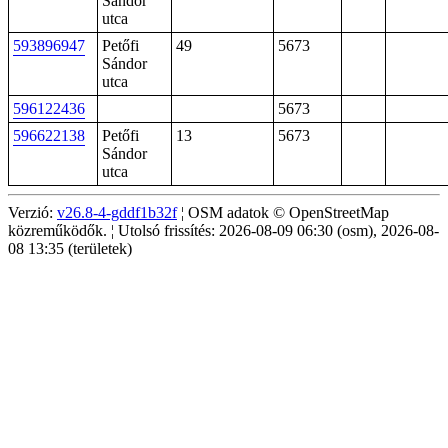
Sándor
utca
593896947
Petőfi
49
5673
Sándor
utca
596122436
5673
596622138
Petőfi
13
5673
Sándor
utca
Verzió:
v26.8-4-gddf1b32f
¦ OSM adatok © OpenStreetMap
közreműködők. ¦ Utolsó frissítés: 2026-08-09 06:30 (osm), 2026-08-
08 13:35 (területek)