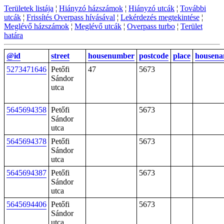
Területek listája
¦
Hiányzó házszámok
¦
Hiányzó utcák
¦
További
utcák
¦
Frissítés Overpass hívásával
¦
Lekérdezés megtekintése
¦
Meglévő házszámok
¦
Meglévő utcák
¦
Overpass turbo
¦
Terület
határa
@id
street
housenumber
postcode
place
housen
5273471646
Petőfi
47
5673
Sándor
utca
5645694358
Petőfi
5673
Sándor
utca
5645694378
Petőfi
5673
Sándor
utca
5645694387
Petőfi
5673
Sándor
utca
5645694406
Petőfi
5673
Sándor
utca