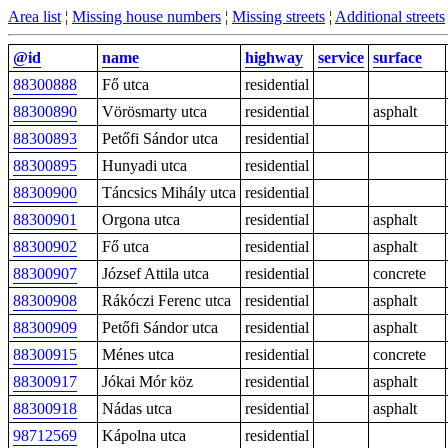
Area list
¦
Missing house numbers
¦
Missing streets
¦
Additional streets
@id
name
highway
service
surface
88300888
Fő utca
residential
88300890
Vörösmarty utca
residential
asphalt
88300893
Petőfi Sándor utca
residential
88300895
Hunyadi utca
residential
88300900
Táncsics Mihály utca
residential
88300901
Orgona utca
residential
asphalt
88300902
Fő utca
residential
asphalt
88300907
József Attila utca
residential
concrete
88300908
Rákóczi Ferenc utca
residential
asphalt
88300909
Petőfi Sándor utca
residential
asphalt
88300915
Ménes utca
residential
concrete
88300917
Jókai Mór köz
residential
asphalt
88300918
Nádas utca
residential
asphalt
98712569
Kápolna utca
residential