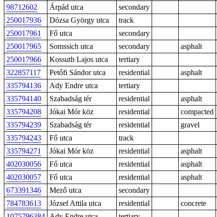
98712602
Árpád utca
secondary
250017936
Dózsa György utca
track
250017961
Fő utca
secondary
250017965
Somssich utca
secondary
asphalt
250017966
Kossuth Lajos utca
tertiary
322857117
Petőfi Sándor utca
residential
asphalt
335794136
Ady Endre utca
tertiary
335794140
Szabadság tér
residential
asphalt
335794208
Jókai Mór köz
residential
compacted
335794239
Szabadság tér
residential
gravel
335794243
Fő utca
track
335794271
Jókai Mór köz
residential
asphalt
402030056
Fő utca
residential
asphalt
402030057
Fő utca
residential
asphalt
673391346
Mező utca
secondary
784783613
József Attila utca
residential
concrete
1075796384
Ady Endre utca
tertiary