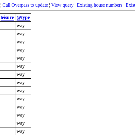
¦
Call Overpass to update
¦
View query
¦
Existing house numbers
¦
Exist
leisure
@type
way
way
way
way
way
way
way
way
way
way
way
way
way
way