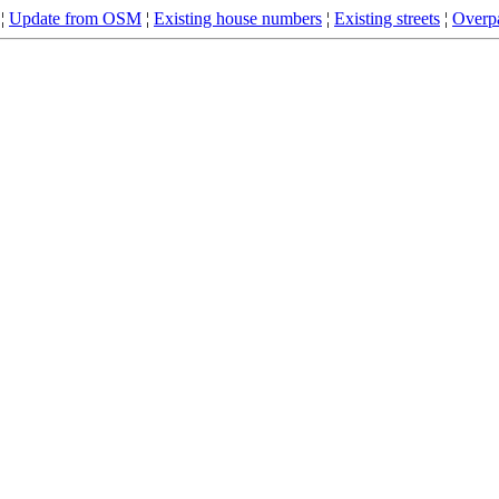
¦
Update from OSM
¦
Existing house numbers
¦
Existing streets
¦
Overpa