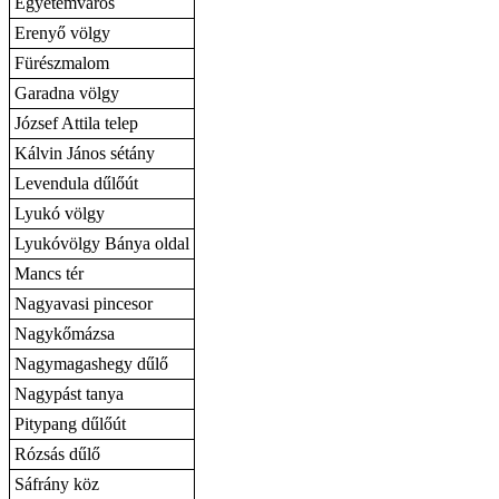
Egyetemváros
Erenyő völgy
Fürészmalom
Garadna völgy
József Attila telep
Kálvin János sétány
Levendula dűlőút
Lyukó völgy
Lyukóvölgy Bánya oldal
Mancs tér
Nagyavasi pincesor
Nagykőmázsa
Nagymagashegy dűlő
Nagypást tanya
Pitypang dűlőút
Rózsás dűlő
Sáfrány köz