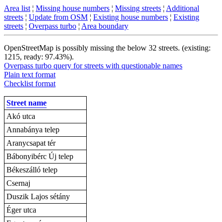
Area list
¦
Missing house numbers
¦
Missing streets
¦
Additional
streets
¦
Update from OSM
¦
Existing house numbers
¦
Existing
streets
¦
Overpass turbo
¦
Area boundary
OpenStreetMap is possibly missing the below 32 streets. (existing:
1215, ready: 97.43%).
Overpass turbo query for streets with questionable names
Plain text format
Checklist format
Street name
Akó utca
Annabánya telep
Aranycsapat tér
Bábonyibérc Új telep
Békeszálló telep
Csernaj
Duszik Lajos sétány
Éger utca