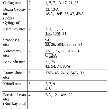
Csillag utca
7
1, 5, 7, 13, 17, 21, 25
Dózsa György
7
13, 13/A
utca
18/A, 18/B, 36, 42, 42/A
(Dózsa
György út)
Kisfaludy utca
7
1
,
3
,
11
,
15
4/B
,
10/B
, 14
Szabadság
7
9/C
utca
22,
26
, 58/D, 80, 82, 84
Vörösmarty
7
13/A
, 75, 77, 81/2, 81/I
utca
6,
12/A
Bánk bán utca
6
21, 75
42, 54, 74, 80/A
Arany János
5
33/B, 46,
74/A
,
74/B
, 99
utca
Kikötő utca
5
3, 7, 9
2
, 6
Bocskai István
4
2/A, 12, 14/A, 22
utca
(Bocskay utca)