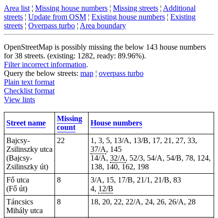
Area list
¦
Missing house numbers
¦
Missing streets
¦
Additional
streets
¦
Update from OSM
¦
Existing house numbers
¦
Existing
streets
¦
Overpass turbo
¦
Area boundary
OpenStreetMap is possibly missing the below 143 house numbers
for 38 streets. (existing: 1282, ready: 89.96%).
Filter incorrect information
.
Query the below streets:
map
¦
overpass turbo
Plain text format
Checklist format
View lints
Missing
Street name
House numbers
count
Bajcsy-
22
1, 3, 5, 13/A, 13/B, 17, 21, 27, 33,
Zsilinszky utca
37/A
, 145
(Bajcsy-
14/A,
32/A
, 52/3, 54/A, 54/B, 78,
124
,
Zsilinszky út)
138, 140, 162, 198
Fő utca
8
3/A, 15, 17/B, 21/1, 21/B, 83
(Fő út)
4,
12/B
Táncsics
8
18, 20, 22, 22/A, 24, 26, 26/A, 28
Mihály utca