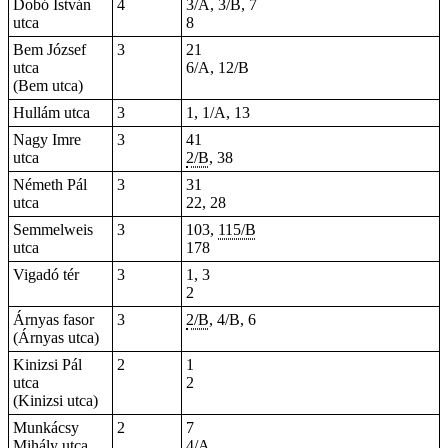
Dobó István
4
3/A, 3/B,
7
utca
8
Bem József
3
21
utca
6/A, 12/B
(Bem utca)
Hullám utca
3
1, 1/A, 13
Nagy Imre
3
41
utca
2/B
, 38
Németh Pál
3
31
utca
22, 28
Semmelweis
3
103,
115/B
utca
178
Vigadó tér
3
1, 3
2
Árnyas fasor
3
2/B
, 4/B, 6
(Árnyas utca)
Kinizsi Pál
2
1
utca
2
(Kinizsi utca)
Munkácsy
2
7
Mihály utca
4/A