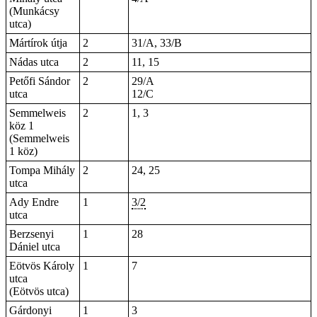
(Munkácsy
utca)
Mártírok útja
2
31/A, 33/B
Nádas utca
2
11, 15
Petőfi Sándor
2
29/A
utca
12/C
Semmelweis
2
1, 3
köz 1
(Semmelweis
1 köz)
Tompa Mihály
2
24, 25
utca
Ady Endre
1
3/2
utca
Berzsenyi
1
28
Dániel utca
Eötvös Károly
1
7
utca
(Eötvös utca)
Gárdonyi
1
3