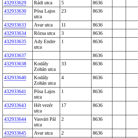
432933629
Rádi utca
5
8636
432933630
Pósa Lajos
23
8636
utca
432933633
Avar utca
11
8636
432933634
Rózsa utca
3
8636
432933635
Ady Endre
1
8636
utca
432933637
8636
432933638
Kodály
33
8636
Zoltán utca
432933640
Kodály
4
8636
Zoltán utca
432933641
Pósa Lajos
1
8636
utca
432933643
Hét vezér
17
8636
utca
432933644
Vasvári Pál
2
8636
utca
432933645
Avar utca
2
8636