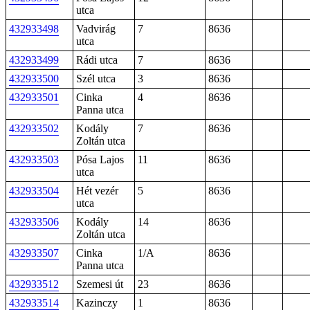
utca
432933498
Vadvirág
7
8636
utca
432933499
Rádi utca
7
8636
432933500
Szél utca
3
8636
432933501
Cinka
4
8636
Panna utca
432933502
Kodály
7
8636
Zoltán utca
432933503
Pósa Lajos
11
8636
utca
432933504
Hét vezér
5
8636
utca
432933506
Kodály
14
8636
Zoltán utca
432933507
Cinka
1/A
8636
Panna utca
432933512
Szemesi út
23
8636
432933514
Kazinczy
1
8636