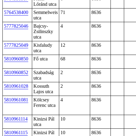
Lóránd utca
5764538400
Semmelweis
71
8636
utca
5777825046
Bajcsy-
4
8636
Zsilinszky
utca
5777825049
Kisfaludy
12
8636
utca
5810960850
Fő utca
68
8636
5810960852
Szabadság
2
8636
utca
5810961028
Kossuth
2
8636
Lajos utca
5810961081
Kölcsey
4
8636
Ferenc utca
5810961114
Kinizsi Pál
10
8636
utca
5810961115
Kinizsi Pál
10
8636