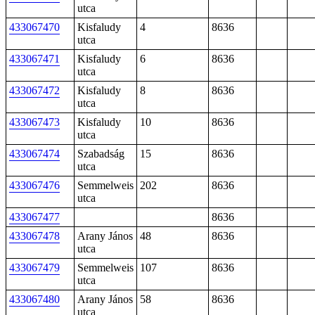
utca
433067470
Kisfaludy
4
8636
utca
433067471
Kisfaludy
6
8636
utca
433067472
Kisfaludy
8
8636
utca
433067473
Kisfaludy
10
8636
utca
433067474
Szabadság
15
8636
utca
433067476
Semmelweis
202
8636
utca
433067477
8636
433067478
Arany János
48
8636
utca
433067479
Semmelweis
107
8636
utca
433067480
Arany János
58
8636
utca