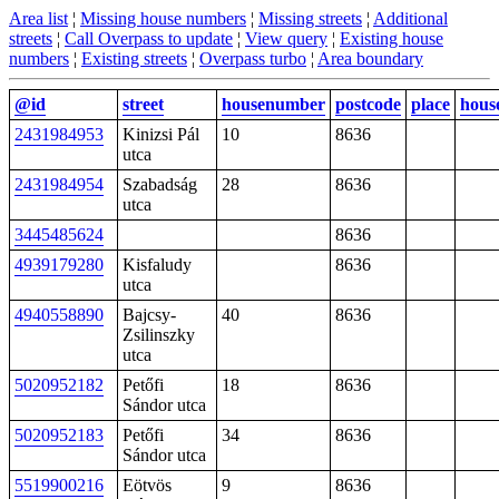
Area list
¦
Missing house numbers
¦
Missing streets
¦
Additional
streets
¦
Call Overpass to update
¦
View query
¦
Existing house
numbers
¦
Existing streets
¦
Overpass turbo
¦
Area boundary
@id
street
housenumber
postcode
place
hous
2431984953
Kinizsi Pál
10
8636
utca
2431984954
Szabadság
28
8636
utca
3445485624
8636
4939179280
Kisfaludy
8636
utca
4940558890
Bajcsy-
40
8636
Zsilinszky
utca
5020952182
Petőfi
18
8636
Sándor utca
5020952183
Petőfi
34
8636
Sándor utca
5519900216
Eötvös
9
8636