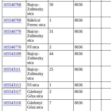
165540768
Bajcsy-
50
8636
Zsilinszky
utca
165540769
Rákóczi
1
8636
Ferenc utca
165540770
Bajcsy-
31
8636
Zsilinszky
utca
165540776
Fő utca
2
8636
165543109
Bajcsy-
44
8636
Zsilinszky
utca
165543111
Bajcsy-
25
8636
Zsilinszky
utca
165543113
Fő utca
1
8636
165543117
Gárdonyi
2
8636
Géza utca
165543118
Gárdonyi
7
8636
Géza utca