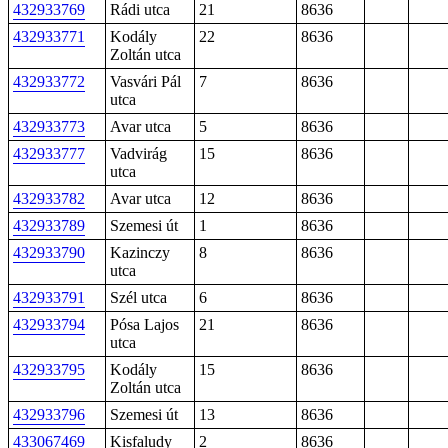
432933769
Rádi utca
21
8636
432933771
Kodály
22
8636
Zoltán utca
432933772
Vasvári Pál
7
8636
utca
432933773
Avar utca
5
8636
432933777
Vadvirág
15
8636
utca
432933782
Avar utca
12
8636
432933789
Szemesi út
1
8636
432933790
Kazinczy
8
8636
utca
432933791
Szél utca
6
8636
432933794
Pósa Lajos
21
8636
utca
432933795
Kodály
15
8636
Zoltán utca
432933796
Szemesi út
13
8636
433067469
Kisfaludy
2
8636