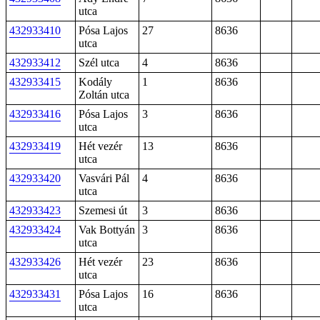
utca
432933410
Pósa Lajos
27
8636
utca
432933412
Szél utca
4
8636
432933415
Kodály
1
8636
Zoltán utca
432933416
Pósa Lajos
3
8636
utca
432933419
Hét vezér
13
8636
utca
432933420
Vasvári Pál
4
8636
utca
432933423
Szemesi út
3
8636
432933424
Vak Bottyán
3
8636
utca
432933426
Hét vezér
23
8636
utca
432933431
Pósa Lajos
16
8636
utca