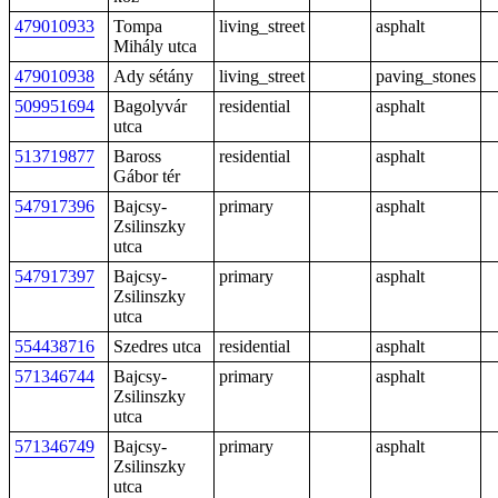
479010933
Tompa
living_street
asphalt
Mihály utca
479010938
Ady sétány
living_street
paving_stones
509951694
Bagolyvár
residential
asphalt
utca
513719877
Baross
residential
asphalt
Gábor tér
547917396
Bajcsy-
primary
asphalt
Zsilinszky
utca
547917397
Bajcsy-
primary
asphalt
Zsilinszky
utca
554438716
Szedres utca
residential
asphalt
571346744
Bajcsy-
primary
asphalt
Zsilinszky
utca
571346749
Bajcsy-
primary
asphalt
Zsilinszky
utca