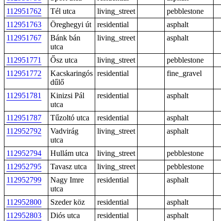
112951762
Tél utca
living_street
pebblestone
112951763
Öreghegyi út
residential
asphalt
112951767
Bánk bán
living_street
asphalt
utca
112951771
Ősz utca
living_street
pebblestone
112951772
Kacskaringós
residential
fine_gravel
dűlő
112951781
Kinizsi Pál
residential
asphalt
utca
112951787
Tűzoltó utca
residential
asphalt
112952792
Vadvirág
living_street
asphalt
utca
112952794
Hullám utca
living_street
pebblestone
112952795
Tavasz utca
living_street
pebblestone
112952799
Nagy Imre
residential
asphalt
utca
112952800
Szeder köz
residential
asphalt
112952803
Diós utca
residential
asphalt