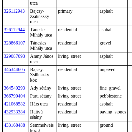
utca
326112943
Bajcsy-
primary
asphalt
Zsilinszky
utca
326112944
Táncsics
residential
asphalt
Mihály utca
328866107
Táncsics
residential
gravel
Mihály utca
329087093
Arany János
living_street
asphalt
utca
346344605
Bajcsy-
residential
unpaved
Zsilinszky
köz
364540293
Ady sétány
living_street
fine_gravel
366790404
Parti sétány
living_street
pebblestone
421068582
Hárs utca
residential
asphalt
432933384
Hattyú
residential
paving_stones
sétány
433168488
Semmelweis
living_street
ground
köz 3