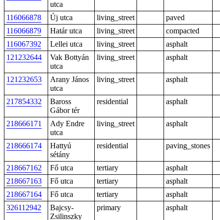
utca
116066878
Új utca
living_street
paved
116066879
Határ utca
living_street
compacted
116067392
Lellei utca
living_street
asphalt
121232644
Vak Bottyán
living_street
asphalt
utca
121232653
Arany János
living_street
asphalt
utca
217854332
Baross
residential
asphalt
Gábor tér
218666171
Ady Endre
living_street
asphalt
utca
218666174
Hattyú
residential
paving_stones
sétány
218667162
Fő utca
tertiary
asphalt
218667163
Fő utca
tertiary
asphalt
218667164
Fő utca
tertiary
asphalt
326112942
Bajcsy-
primary
asphalt
Zsilinszky