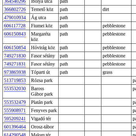
364540296
Ibolya utca
path
366802726
Temető köz
path
dirt
479010934
Ág utca
path
606117728
Fiumei köz
path
pebblestone
606150843
Margaréta
path
pebblestone
köz
606150854
Hóvirág köz
path
pebblestone
749271830
Fasor sétány
path
pebblestone
749271831
Fasor sétány
path
pebblestone
973865938
Tóparti út
path
grass
513719853
Rózsa park
p
553532030
Baross
p
Gábor park
553532479
Platán park
p
555908971
Fenyves park
p
595209241
Vigadó tér
p
601396464
Orosz-tábor
p
614290548
Malom tér
p