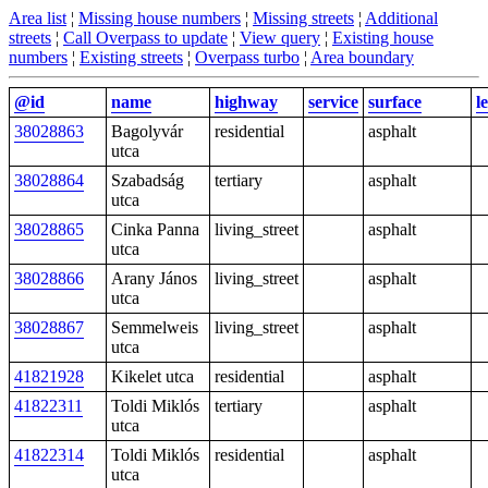
Area list
¦
Missing house numbers
¦
Missing streets
¦
Additional
streets
¦
Call Overpass to update
¦
View query
¦
Existing house
numbers
¦
Existing streets
¦
Overpass turbo
¦
Area boundary
@id
name
highway
service
surface
l
38028863
Bagolyvár
residential
asphalt
utca
38028864
Szabadság
tertiary
asphalt
utca
38028865
Cinka Panna
living_street
asphalt
utca
38028866
Arany János
living_street
asphalt
utca
38028867
Semmelweis
living_street
asphalt
utca
41821928
Kikelet utca
residential
asphalt
41822311
Toldi Miklós
tertiary
asphalt
utca
41822314
Toldi Miklós
residential
asphalt
utca