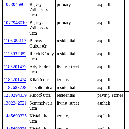
1073945805
Bajcsy-
primary
asphalt
Zsilinszky
utca
1077943010
Bajcsy-
primary
asphalt
Zsilinszky
utca
1106388117
Baross
residential
asphalt
Gábor tér
1125937882
Reich Károly
residential
asphalt
utca
1185201473
Ady Endre
living_street
asphalt
utca
1185201474
Kikötő utca
tertiary
asphalt
1187688728
Tűzoltó utca
residential
asphalt
1230294339
Kikötő utca
residential
paving_stones
1302242521
Semmelweis
living_street
asphalt
utca
1445698335
Kisfaludy
tertiary
asphalt
utca
1445698336
Kisfaludy
tertiary
asphalt