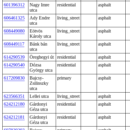
601396312
Nagy Imre
residential
asphalt
utca
606461325
Ady Endre
living_street
asphalt
utca
608449080
Eötvös
living_street
asphalt
Károly utca
608449117
Bánk bán
living_street
asphalt
utca
614290539
Öreghegyi út
residential
asphalt
614290540
Dózsa
residential
asphalt
György utca
617209830
Bajcsy-
primary
asphalt
Zsilinszky
utca
623566351
Lellei utca
living_street
asphalt
624212180
Gárdonyi
residential
asphalt
Géza utca
624212181
Gárdonyi
residential
asphalt
Géza utca