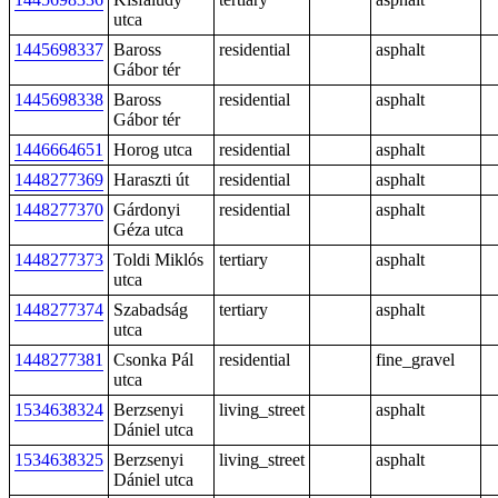
utca
1445698337
Baross
residential
asphalt
Gábor tér
1445698338
Baross
residential
asphalt
Gábor tér
1446664651
Horog utca
residential
asphalt
1448277369
Haraszti út
residential
asphalt
1448277370
Gárdonyi
residential
asphalt
Géza utca
1448277373
Toldi Miklós
tertiary
asphalt
utca
1448277374
Szabadság
tertiary
asphalt
utca
1448277381
Csonka Pál
residential
fine_gravel
utca
1534638324
Berzsenyi
living_street
asphalt
Dániel utca
1534638325
Berzsenyi
living_street
asphalt
Dániel utca