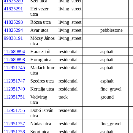
41825289
Szél utca
living_street
41825291
Hét vezér
living_street
utca
41825293
Rózsa utca
living_street
41825294
Avar utca
living_street
pebblestone
99838191
Mócsy János
living_street
utca
112689894
Haraszti út
residential
asphalt
112689898
Horog utca
residential
asphalt
112951745
Madách Imre
residential
asphalt
utca
112951747
Szedres utca
residential
asphalt
112951749
Kertalja utca
residential
fine_gravel
112951751
Vadvirág
track
ground
utca
112951755
Dobó István
residential
utca
112951757
Nádas utca
residential
fine_gravel
112951758
Sport utca
residential
asphalt