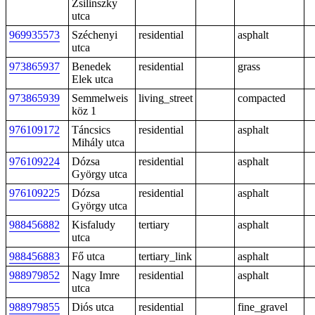
Zsilinszky
utca
969935573
Széchenyi
residential
asphalt
utca
973865937
Benedek
residential
grass
Elek utca
973865939
Semmelweis
living_street
compacted
köz 1
976109172
Táncsics
residential
asphalt
Mihály utca
976109224
Dózsa
residential
asphalt
György utca
976109225
Dózsa
residential
asphalt
György utca
988456882
Kisfaludy
tertiary
asphalt
utca
988456883
Fő utca
tertiary_link
asphalt
988979852
Nagy Imre
residential
asphalt
utca
988979855
Diós utca
residential
fine_gravel