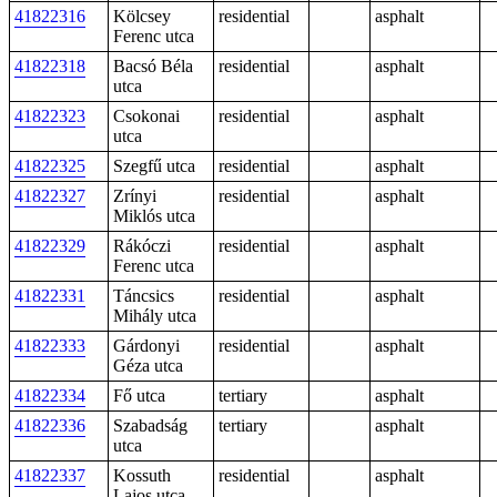
41822316
Kölcsey
residential
asphalt
Ferenc utca
41822318
Bacsó Béla
residential
asphalt
utca
41822323
Csokonai
residential
asphalt
utca
41822325
Szegfű utca
residential
asphalt
41822327
Zrínyi
residential
asphalt
Miklós utca
41822329
Rákóczi
residential
asphalt
Ferenc utca
41822331
Táncsics
residential
asphalt
Mihály utca
41822333
Gárdonyi
residential
asphalt
Géza utca
41822334
Fő utca
tertiary
asphalt
41822336
Szabadság
tertiary
asphalt
utca
41822337
Kossuth
residential
asphalt
Lajos utca