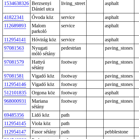
1534638326
Berzsenyi
living_street
asphalt
Dániel utca
41822341
Óvoda köz
service
asphalt
112689893
Malom
service
asphalt
parkoló
112954141
Hóvirág köz
service
asphalt
97081563
Nyugati
pedestrian
paving_stones
móló sétány
97081579
Hattyú
footway
paving_stones
sétány
97081581
Vigadó köz
footway
paving_stones
112954146
Vigadó köz
footway
paving_stones
512101835
Orgona köz
footway
asphalt
968000931
Mariana
footway
paving_stones
sétány
69485356
Lidó köz
path
112954145
Viola köz
path
112954147
Fasor sétány
path
pebblestone