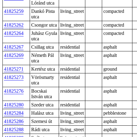
Lóránd utca
41825259
Dankó Pista
living_street
compacted
utca
41825262
Csongor utca
living_street
compacted
41825264
Juhász Gyula
living_street
compacted
utca
41825267
Csillag utca
residential
asphalt
41825269
Németh Pál
living_street
asphalt
utca
41825271
Kertész utca
residential
ground
41825273
Vörösmarty
residential
asphalt
utca
41825276
Bocskai
residential
asphalt
István utca
41825280
Szeder utca
residential
asphalt
41825284
Halász utca
living_street
pebblestone
41825286
Szemesi út
living_street
asphalt
41825288
Rádi utca
living_street
asphalt