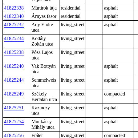
41822338
Mártírok útja
residential
asphalt
41822340
Árnyas fasor
residential
asphalt
41825232
Ady Endre
living_street
asphalt
utca
41825234
Kodály
living_street
Zoltán utca
41825238
Pósa Lajos
living_street
utca
41825240
Vak Bottyán
living_street
asphalt
utca
41825244
Semmelweis
living_street
asphalt
utca
41825249
Székely
living_street
compacted
Bertalan utca
41825251
Kazinczy
living_street
asphalt
utca
41825254
Munkácsy
living_street
asphalt
Mihály utca
41825256
Fráter
living_street
compacted