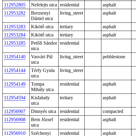
112952805
Nefelejts utca
residential
asphalt
112953282
Berzsenyi
living_street
asphalt
Dániel utca
112953283
Kikötő utca
tertiary
asphalt
112953284
Kikötő utca
tertiary
asphalt
112953285
Petőfi Sándor
residential
utca
112954140
Vasvári Pál
living_street
pebblestone
utca
112954144
Térfy Gyula
living_street
utca
112954149
Tompa
residential
asphalt
Mihály utca
112954594
Kisfaludy
tertiary
asphalt
utca
112956907
Dinnyés utca
residential
compacted
112956908
Bem József
residential
asphalt
utca
112956910
Széchenyi
residential
asphalt