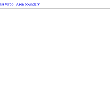
ss turbo
¦
Area boundary