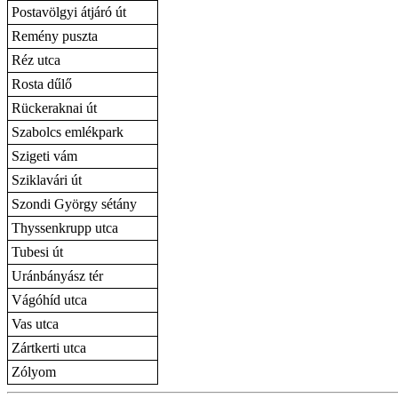
Postavölgyi átjáró út
Remény puszta
Réz utca
Rosta dűlő
Rückeraknai út
Szabolcs emlékpark
Szigeti vám
Sziklavári út
Szondi György sétány
Thyssenkrupp utca
Tubesi út
Uránbányász tér
Vágóhíd utca
Vas utca
Zártkerti utca
Zólyom