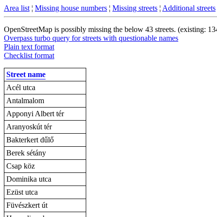
Area list
¦
Missing house numbers
¦
Missing streets
¦
Additional streets
OpenStreetMap is possibly missing the below 43 streets. (existing: 1
Overpass turbo query for streets with questionable names
Plain text format
Checklist format
Street name
Acél utca
Antalmalom
Apponyi Albert tér
Aranyoskút tér
Bakterkert dűlő
Berek sétány
Csap köz
Dominika utca
Ezüst utca
Füvészkert út