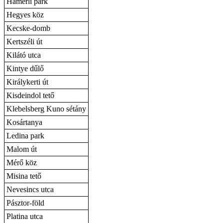
Hamerli park
Hegyes köz
Kecske-domb
Kertszéli út
Kilátó utca
Kintye dűlő
Királykerti út
Kisdeindol tető
Klebelsberg Kuno sétány
Kosártanya
Ledina park
Malom út
Mérő köz
Misina tető
Nevesincs utca
Pásztor-föld
Platina utca