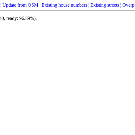
¦
Update from OSM
¦
Existing house numbers
¦
Existing streets
¦
Overpa
340, ready: 96.89%).