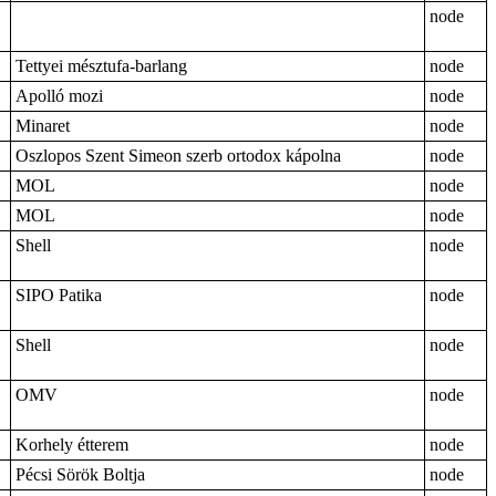
node
Tettyei mésztufa-barlang
node
Apolló mozi
node
Minaret
node
Oszlopos Szent Simeon szerb ortodox kápolna
node
MOL
node
MOL
node
Shell
node
SIPO Patika
node
Shell
node
OMV
node
Korhely étterem
node
Pécsi Sörök Boltja
node