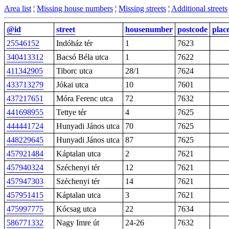
Area list
¦
Missing house numbers
¦
Missing streets
¦
Additional streets
@id
street
housenumber
postcode
plac
25546152
Indóház tér
1
7623
340413312
Bacsó Béla utca
1
7622
411342905
Tiborc utca
28/1
7624
433713279
Jókai utca
10
7601
437217651
Móra Ferenc utca
72
7632
441698955
Tettye tér
4
7625
444441724
Hunyadi János utca
70
7625
448229645
Hunyadi János utca
87
7625
457921484
Káptalan utca
2
7621
457940324
Széchenyi tér
12
7621
457947303
Széchenyi tér
14
7621
457951415
Káptalan utca
3
7621
475997775
Kócsag utca
22
7634
586771332
Nagy Imre út
24-26
7632