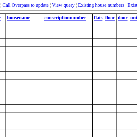
¦
Call Overpass to update
¦
View query
¦
Existing house numbers
¦
Exist
e
housename
conscriptionnumber
flats
floor
door
uni