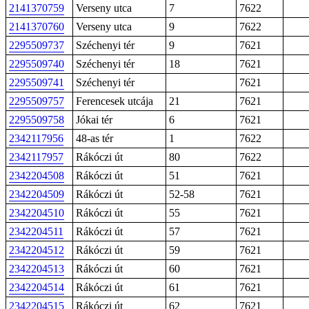
2141370759
Verseny utca
7
7622
2141370760
Verseny utca
9
7622
2295509737
Széchenyi tér
9
7621
2295509740
Széchenyi tér
18
7621
2295509741
Széchenyi tér
7621
2295509757
Ferencesek utcája
21
7621
2295509758
Jókai tér
6
7621
2342117956
48-as tér
1
7622
2342117957
Rákóczi út
80
7622
2342204508
Rákóczi út
51
7621
2342204509
Rákóczi út
52-58
7621
2342204510
Rákóczi út
55
7621
2342204511
Rákóczi út
57
7621
2342204512
Rákóczi út
59
7621
2342204513
Rákóczi út
60
7621
2342204514
Rákóczi út
61
7621
2342204515
Rákóczi út
62
7621