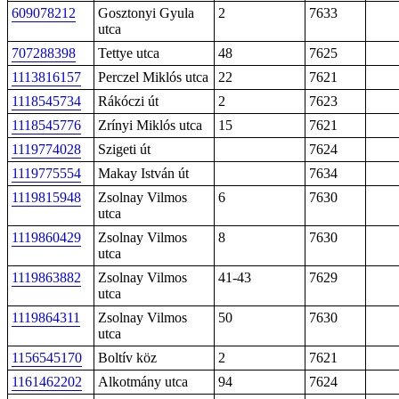
609078212
Gosztonyi Gyula
2
7633
utca
707288398
Tettye utca
48
7625
1113816157
Perczel Miklós utca
22
7621
1118545734
Rákóczi út
2
7623
1118545776
Zrínyi Miklós utca
15
7621
1119774028
Szigeti út
7624
1119775554
Makay István út
7634
1119815948
Zsolnay Vilmos
6
7630
utca
1119860429
Zsolnay Vilmos
8
7630
utca
1119863882
Zsolnay Vilmos
41-43
7629
utca
1119864311
Zsolnay Vilmos
50
7630
utca
1156545170
Boltív köz
2
7621
1161462202
Alkotmány utca
94
7624