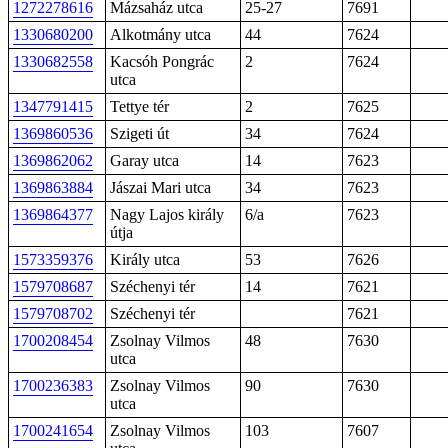
1272278616
Mázsaház utca
25-27
7691
1330680200
Alkotmány utca
44
7624
1330682558
Kacsóh Pongrác
2
7624
utca
1347791415
Tettye tér
2
7625
1369860536
Szigeti út
34
7624
1369862062
Garay utca
14
7623
1369863884
Jászai Mari utca
34
7623
1369864377
Nagy Lajos király
6/a
7623
útja
1573359376
Király utca
53
7626
1579708687
Széchenyi tér
14
7621
1579708702
Széchenyi tér
7621
1700208454
Zsolnay Vilmos
48
7630
utca
1700236383
Zsolnay Vilmos
90
7630
utca
1700241654
Zsolnay Vilmos
103
7607