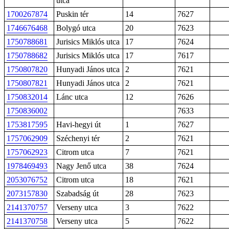
utca
1700267874
Puskin tér
14
7627
1746676468
Bolygó utca
20
7623
1750788681
Jurisics Miklós utca
17
7624
1750788682
Jurisics Miklós utca
17
7617
1750807820
Hunyadi János utca
2
7621
1750807821
Hunyadi János utca
2
7621
1750832014
Lánc utca
12
7626
1750836002
7633
1753817595
Havi-hegyi út
1
7627
1757062909
Széchenyi tér
2
7621
1757062923
Citrom utca
7
7621
1978469493
Nagy Jenő utca
38
7624
2053076752
Citrom utca
18
7621
2073157830
Szabadság út
28
7623
2141370757
Verseny utca
3
7622
2141370758
Verseny utca
5
7622