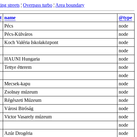
ing streets
¦
Overpass turbo
¦
Area boundary
t
name
@type
Pécs
node
Pécs-Külváros
node
Koch Valéria Iskolaközpont
node
node
HAUNI Hungaria
node
Tettye étterem
node
node
Mecsek-kapu
node
Zsolnay múzeum
node
Régészeti Múzeum
node
Városi Biróság
node
Victor Vasarely múzeum
node
node
Azúr Drogéria
node