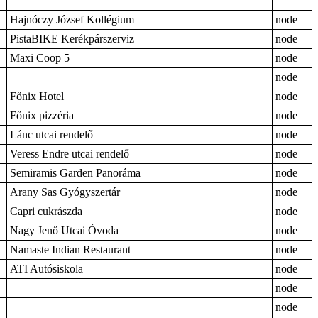
Hajnóczy József Kollégium
node
PistaBIKE Kerékpárszerviz
node
Maxi Coop 5
node
node
Főnix Hotel
node
Főnix pizzéria
node
Lánc utcai rendelő
node
Veress Endre utcai rendelő
node
Semiramis Garden Panoráma
node
Arany Sas Gyógyszertár
node
Capri cukrászda
node
Nagy Jenő Utcai Óvoda
node
Namaste Indian Restaurant
node
ATI Autósiskola
node
node
node