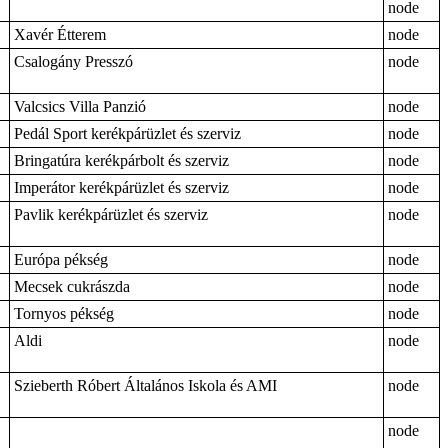
node
Xavér Étterem
node
Csalogány Presszó
node
Valcsics Villa Panzió
node
Pedál Sport kerékpárüzlet és szerviz
node
Bringatúra kerékpárbolt és szerviz
node
Imperátor kerékpárüzlet és szerviz
node
Pavlik kerékpárüzlet és szerviz
node
Európa pékség
node
Mecsek cukrászda
node
Tornyos pékség
node
Aldi
node
Szieberth Róbert Általános Iskola és AMI
node
node