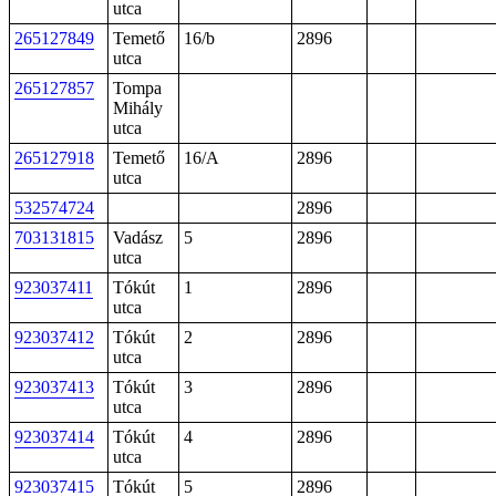
utca
265127849
Temető
16/b
2896
utca
265127857
Tompa
Mihály
utca
265127918
Temető
16/A
2896
utca
532574724
2896
703131815
Vadász
5
2896
utca
923037411
Tókút
1
2896
utca
923037412
Tókút
2
2896
utca
923037413
Tókút
3
2896
utca
923037414
Tókút
4
2896
utca
923037415
Tókút
5
2896