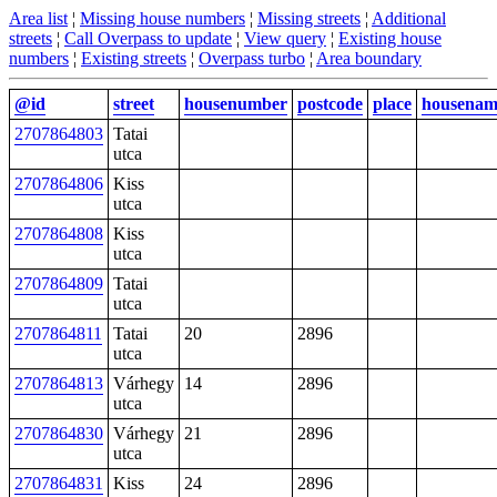
Area list
¦
Missing house numbers
¦
Missing streets
¦
Additional
streets
¦
Call Overpass to update
¦
View query
¦
Existing house
numbers
¦
Existing streets
¦
Overpass turbo
¦
Area boundary
@id
street
housenumber
postcode
place
housenam
2707864803
Tatai
utca
2707864806
Kiss
utca
2707864808
Kiss
utca
2707864809
Tatai
utca
2707864811
Tatai
20
2896
utca
2707864813
Várhegy
14
2896
utca
2707864830
Várhegy
21
2896
utca
2707864831
Kiss
24
2896