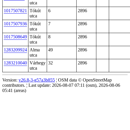
utca
1017507821
Tókút
6
2896
utca
1017507936
Tókút
7
2896
utca
1017508649
Tókút
8
2896
utca
1283209924
Alma
49
2896
utca
1283210040
Várhegy
32
2896
utca
Version:
v26.8-3-g57a3b855
¦ OSM data © OpenStreetMap
contributors. ¦ Last update: 2026-08-07 07:11 (osm), 2026-08-06
05:41 (areas)