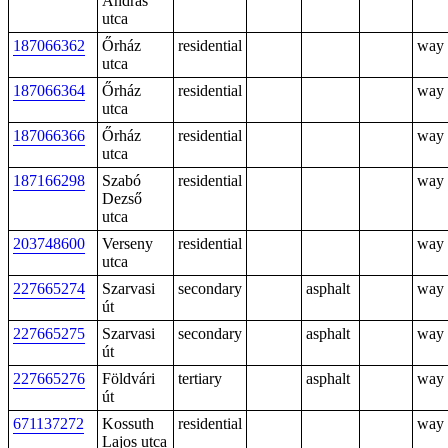
András
utca
187066362
Őrház
residential
way
utca
187066364
Őrház
residential
way
utca
187066366
Őrház
residential
way
utca
187166298
Szabó
residential
way
Dezső
utca
203748600
Verseny
residential
way
utca
227665274
Szarvasi
secondary
asphalt
way
út
227665275
Szarvasi
secondary
asphalt
way
út
227665276
Földvári
tertiary
asphalt
way
út
671137272
Kossuth
residential
way
Lajos utca