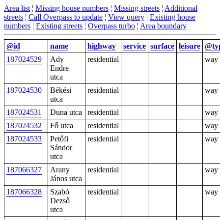
Area list
¦
Missing house numbers
¦
Missing streets
¦
Additional
streets
¦
Call Overpass to update
¦
View query
¦
Existing house
numbers
¦
Existing streets
¦
Overpass turbo
¦
Area boundary
@id
name
highway
service
surface
leisure
@ty
187024529
Ady
residential
way
Endre
utca
187024530
Békési
residential
way
utca
187024531
Duna utca
residential
way
187024532
Fő utca
residential
way
187024533
Petőfi
residential
way
Sándor
utca
187066327
Arany
residential
way
János utca
187066328
Szabó
residential
way
Dezső
utca