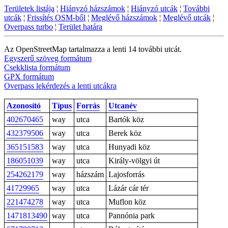
Területek listája
¦
Hiányzó házszámok
¦
Hiányzó utcák
¦
További
utcák
¦
Frissítés OSM-ből
¦
Meglévő házszámok
¦
Meglévő utcák
¦
Overpass turbo
¦
Terület határa
Az OpenStreetMap tartalmazza a lenti 14 további utcát.
Egyszerű szöveg formátum
Csekklista formátum
GPX formátum
Overpass lekérdezés a lenti utcákra
Azonosító
Típus
Forrás
Utcanév
402670465
way
utca
Bartók köz
432379506
way
utca
Berek köz
365151583
way
utca
Hunyadi köz
186051039
way
utca
Király-völgyi út
254262179
way
házszám
Lajosforrás
41729965
way
utca
Lázár cár tér
221474278
way
utca
Muflon köz
1471813490
way
utca
Pannónia park