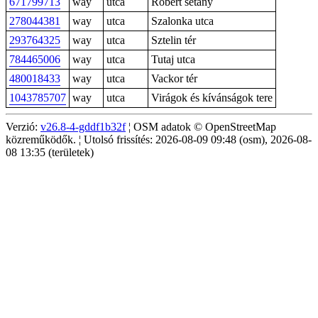
671799713
way
utca
Róbert sétány
278044381
way
utca
Szalonka utca
293764325
way
utca
Sztelin tér
784465006
way
utca
Tutaj utca
480018433
way
utca
Vackor tér
1043785707
way
utca
Virágok és kívánságok tere
Verzió:
v26.8-4-gddf1b32f
¦ OSM adatok © OpenStreetMap
közreműködők. ¦ Utolsó frissítés: 2026-08-09 09:48 (osm), 2026-08-
08 13:35 (területek)