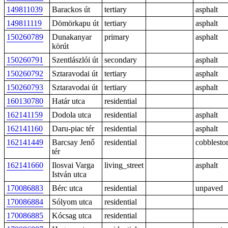
149811039
Barackos út
tertiary
asphalt
149811119
Dömörkapu út
tertiary
asphalt
150260789
Dunakanyar
primary
asphalt
körút
150260791
Szentlászlói út
secondary
asphalt
150260792
Sztaravodai út
tertiary
asphalt
150260793
Sztaravodai út
tertiary
asphalt
160130780
Határ utca
residential
162141159
Dodola utca
residential
asphalt
162141160
Daru-piac tér
residential
asphalt
162141449
Barcsay Jenő
residential
cobblesto
tér
162141660
Ilosvai Varga
living_street
asphalt
István utca
170086883
Bérc utca
residential
unpaved
170086884
Sólyom utca
residential
170086885
Kócsag utca
residential