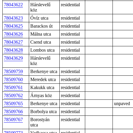
78043622
Hárslevelű
residential
köz
78043623
Óvíz utca
residential
78043625
Barackos út
residential
78043626
Málna utca
residential
78043627
Csend utca
residential
78043628
Lombos utca
residential
78043629
Hárslevelű
residential
köz
78509759
Berkenye utca
residential
78509760
Meredek utca
residential
78509761
Kakukk utca
residential
78509762
Árnyas köz
residential
78509765
Berkenye utca
residential
unpaved
78509766
Borbolya utca
residential
78509767
Borostyán
residential
utca
78509773
Vadkacsa utca
residential