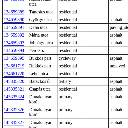
utca
134659889
Táncsics utca
residential
134659890
György utca
residential
asphalt
134659891
Dália utca
residential
paving_st
134659892
Mária utca
residential
asphalt
134659893
Jobbágy utca
residential
asphalt
134659894
Perc köz
residential
134659895
Bükkös part
cycleway
asphalt
134661719
Bükkös part
residential
unpaved
134661720
Lehel utca
residential
145335320
Barackos út
tertiary
asphalt
145335321
Csapás utca
residential
asphalt
145335324
Dunakanyar
primary
asphalt
körút
145335326
Dunakanyar
primary
asphalt
körút
145335327
Dunakanyar
primary
asphalt
körút