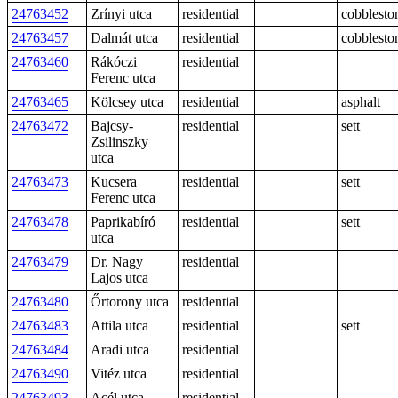
24763452
Zrínyi utca
residential
cobblesto
24763457
Dalmát utca
residential
cobblesto
24763460
Rákóczi
residential
Ferenc utca
24763465
Kölcsey utca
residential
asphalt
24763472
Bajcsy-
residential
sett
Zsilinszky
utca
24763473
Kucsera
residential
sett
Ferenc utca
24763478
Paprikabíró
residential
sett
utca
24763479
Dr. Nagy
residential
Lajos utca
24763480
Őrtorony utca
residential
24763483
Attila utca
residential
sett
24763484
Aradi utca
residential
24763490
Vitéz utca
residential
24763493
Acél utca
residential