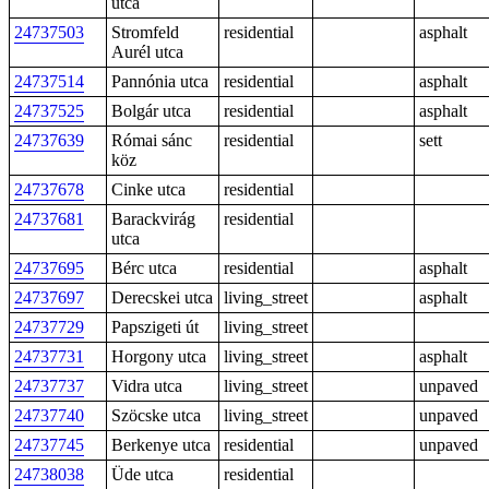
utca
24737503
Stromfeld
residential
asphalt
Aurél utca
24737514
Pannónia utca
residential
asphalt
24737525
Bolgár utca
residential
asphalt
24737639
Római sánc
residential
sett
köz
24737678
Cinke utca
residential
24737681
Barackvirág
residential
utca
24737695
Bérc utca
residential
asphalt
24737697
Derecskei utca
living_street
asphalt
24737729
Papszigeti út
living_street
24737731
Horgony utca
living_street
asphalt
24737737
Vidra utca
living_street
unpaved
24737740
Szöcske utca
living_street
unpaved
24737745
Berkenye utca
residential
unpaved
24738038
Üde utca
residential