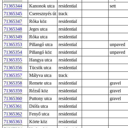
71365344
Kanonok utca
residential
sett
71365345
Cseresznyés út
track
71365347
Róka köz
residential
71365348
Jeges utca
residential
71365349
Róka utca
residential
71365353
Pillangó utca
residential
unpaved
71365354
Pillangó köz
residential
unpaved
71365355
Hangya utca
residential
71365356
Tücsök utca
residential
71365357
Mályva utca
track
71365358
Remete utca
residential
gravel
71365359
Rézsű köz
residential
gravel
71365360
Puttony utca
residential
gravel
71365361
Diófa utca
residential
71365362
Fenyő utca
residential
71365363
Körte köz
residential