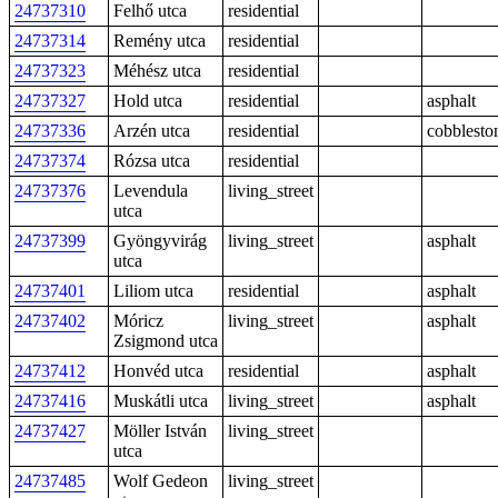
24737310
Felhő utca
residential
24737314
Remény utca
residential
24737323
Méhész utca
residential
24737327
Hold utca
residential
asphalt
24737336
Arzén utca
residential
cobblesto
24737374
Rózsa utca
residential
24737376
Levendula
living_street
utca
24737399
Gyöngyvirág
living_street
asphalt
utca
24737401
Liliom utca
residential
asphalt
24737402
Móricz
living_street
asphalt
Zsigmond utca
24737412
Honvéd utca
residential
asphalt
24737416
Muskátli utca
living_street
asphalt
24737427
Möller István
living_street
utca
24737485
Wolf Gedeon
living_street