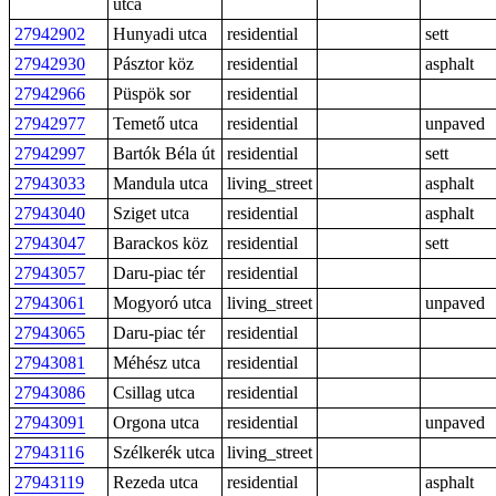
utca
27942902
Hunyadi utca
residential
sett
27942930
Pásztor köz
residential
asphalt
27942966
Püspök sor
residential
27942977
Temető utca
residential
unpaved
27942997
Bartók Béla út
residential
sett
27943033
Mandula utca
living_street
asphalt
27943040
Sziget utca
residential
asphalt
27943047
Barackos köz
residential
sett
27943057
Daru-piac tér
residential
27943061
Mogyoró utca
living_street
unpaved
27943065
Daru-piac tér
residential
27943081
Méhész utca
residential
27943086
Csillag utca
residential
27943091
Orgona utca
residential
unpaved
27943116
Szélkerék utca
living_street
27943119
Rezeda utca
residential
asphalt