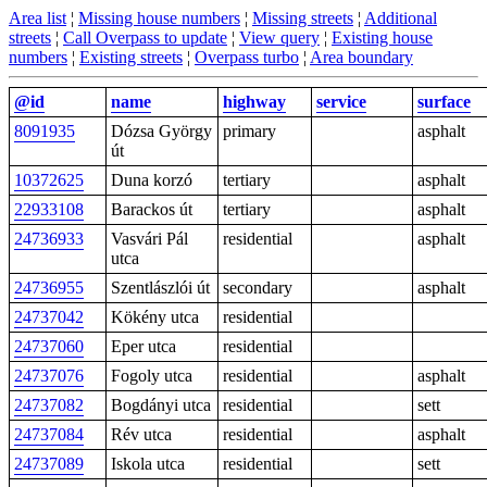
Area list
¦
Missing house numbers
¦
Missing streets
¦
Additional
streets
¦
Call Overpass to update
¦
View query
¦
Existing house
numbers
¦
Existing streets
¦
Overpass turbo
¦
Area boundary
@id
name
highway
service
surface
8091935
Dózsa György
primary
asphalt
út
10372625
Duna korzó
tertiary
asphalt
22933108
Barackos út
tertiary
asphalt
24736933
Vasvári Pál
residential
asphalt
utca
24736955
Szentlászlói út
secondary
asphalt
24737042
Kökény utca
residential
24737060
Eper utca
residential
24737076
Fogoly utca
residential
asphalt
24737082
Bogdányi utca
residential
sett
24737084
Rév utca
residential
asphalt
24737089
Iskola utca
residential
sett