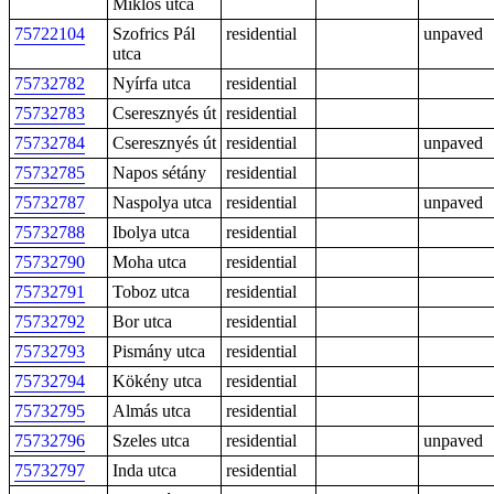
Miklós utca
75722104
Szofrics Pál
residential
unpaved
utca
75732782
Nyírfa utca
residential
75732783
Cseresznyés út
residential
75732784
Cseresznyés út
residential
unpaved
75732785
Napos sétány
residential
75732787
Naspolya utca
residential
unpaved
75732788
Ibolya utca
residential
75732790
Moha utca
residential
75732791
Toboz utca
residential
75732792
Bor utca
residential
75732793
Pismány utca
residential
75732794
Kökény utca
residential
75732795
Almás utca
residential
75732796
Szeles utca
residential
unpaved
75732797
Inda utca
residential