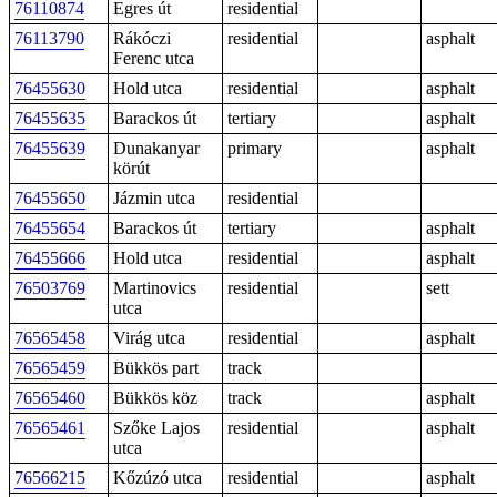
76110874
Egres út
residential
76113790
Rákóczi
residential
asphalt
Ferenc utca
76455630
Hold utca
residential
asphalt
76455635
Barackos út
tertiary
asphalt
76455639
Dunakanyar
primary
asphalt
körút
76455650
Jázmin utca
residential
76455654
Barackos út
tertiary
asphalt
76455666
Hold utca
residential
asphalt
76503769
Martinovics
residential
sett
utca
76565458
Virág utca
residential
asphalt
76565459
Bükkös part
track
76565460
Bükkös köz
track
asphalt
76565461
Szőke Lajos
residential
asphalt
utca
76566215
Kőzúzó utca
residential
asphalt