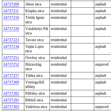
24737209
János utca
residential
asphalt
24737211
Klapka utca
residential
asphalt
24737216
Török Ignác
residential
asphalt
utca
24737220
Vásárhelyi Pál
residential
asphalt
utca
24737223
Tavasz utca
residential
24737234
Vajda Lajos
residential
asphalt
utca
24737251
Ösvény utca
residential
24737252
Búzavirág
residential
unpaved
utca
24737257
Tátika utca
residential
asphalt
24737269
Vörösgyűrű
residential
asphalt
sétány
24737282
Páfrány utca
residential
asphalt
24737291
Ribizli utca
residential
24737302
Vadrózsa utca
residential
unpaved