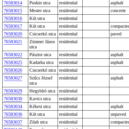
76583014
Puskin utca
residential
asphalt
76583015
Mester utca
residential
concrete
76583016
Kút utca
residential
76583017
Kút utca
residential
compacte
76583020
Csicserkó utca
residential
paved
76583021
Zimmer János
residential
utca
76583022
Pásztor utca
residential
asphalt
76583025
Kadarka utca
residential
asphalt
76583026
Csicserkó utca
residential
76583027
Szűcs József
residential
asphalt
utca
76583029
Hegybíró utca
residential
76583030
Kavics utca
residential
76583034
Kékesi utca
residential
asphalt
76583036
Kút utca
residential
unpaved
76583037
Zilah utca
residential
compacte