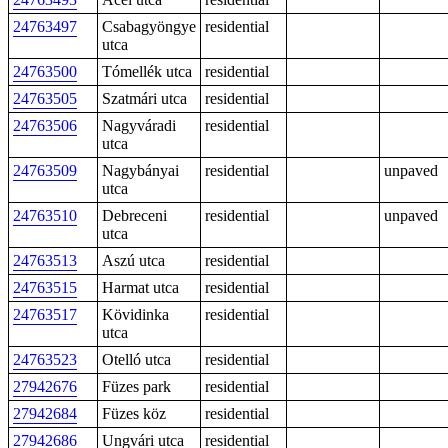
24763497
Csabagyöngye
residential
utca
24763500
Tómellék utca
residential
24763505
Szatmári utca
residential
24763506
Nagyváradi
residential
utca
24763509
Nagybányai
residential
unpaved
utca
24763510
Debreceni
residential
unpaved
utca
24763513
Aszú utca
residential
24763515
Harmat utca
residential
24763517
Kövidinka
residential
utca
24763523
Otelló utca
residential
27942676
Füzes park
residential
27942684
Füzes köz
residential
27942686
Ungvári utca
residential