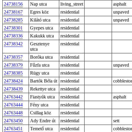
24738156
Nap utca
living_street
asphalt
24738167
Egres köz
residential
unpaved
24738285
Kilátó utca
residential
unpaved
24738301
Gyepes utca
residential
24738336
Kakukk utca
residential
24738342
Gesztenye
residential
utca
24738357
Boróka utca
residential
24738379
Fűzfa utca
residential
unpaved
24738385
Rügy utca
residential
24738424
Bartók Béla út
residential
cobblesto
24738439
Rekettye utca
residential
24763442
Fiastyúk utca
residential
asphalt
24763444
Fény utca
residential
24763448
Csillag köz
residential
24763450
Ady Endre út
residential
sett
24763451
Temető utca
residential
cobblesto