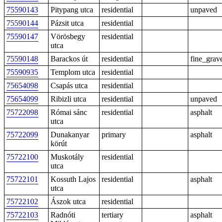
75590143
Pitypang utca
residential
unpaved
75590144
Pázsit utca
residential
75590147
Vörösbegy
residential
utca
75590148
Barackos út
residential
fine_grav
75590935
Templom utca
residential
75654098
Csapás utca
residential
75654099
Ribizli utca
residential
unpaved
75722098
Római sánc
residential
asphalt
utca
75722099
Dunakanyar
primary
asphalt
körút
75722100
Muskotály
residential
utca
75722101
Kossuth Lajos
residential
asphalt
utca
75722102
Ászok utca
residential
75722103
Radnóti
tertiary
asphalt