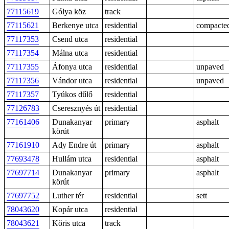
77115619
Gólya köz
track
77115621
Berkenye utca
residential
compacte
77117353
Csend utca
residential
77117354
Málna utca
residential
77117355
Áfonya utca
residential
unpaved
77117356
Vándor utca
residential
unpaved
77117357
Tyúkos dűlő
residential
77126783
Cseresznyés út
residential
77161406
Dunakanyar
primary
asphalt
körút
77161910
Ady Endre út
primary
asphalt
77693478
Hullám utca
residential
asphalt
77697714
Dunakanyar
primary
asphalt
körút
77697752
Luther tér
residential
sett
78043620
Kopár utca
residential
78043621
Kőris utca
track