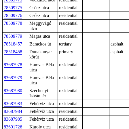
78509775
Csősz utca
residential
78509776
Csősz utca
residential
78509778
Meggyvágó
residential
utca
78509779
Magas utca
residential
78518457
Barackos út
tertiary
asphalt
78518458
Dunakanyar
primary
asphalt
körút
83687978
Hamvas Béla
residential
utca
83687979
Hamvas Béla
residential
utca
83687980
Széchenyi
residential
István tér
83687983
Fehérvíz utca
residential
83687984
Fehérvíz utca
residential
83687985
Fehérvíz utca
residential
83691726
Károly utca
residential