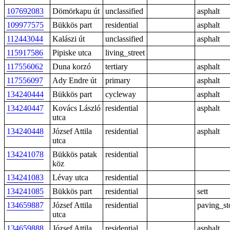
107692083
Dömörkapu út
unclassified
asphalt
109977575
Bükkös part
residential
asphalt
112443044
Kalászi út
unclassified
asphalt
115917586
Pipiske utca
living_street
117556062
Duna korzó
tertiary
asphalt
117556097
Ady Endre út
primary
asphalt
134240444
Bükkös part
cycleway
asphalt
134240447
Kovács László
residential
asphalt
utca
134240448
József Attila
residential
asphalt
utca
134241078
Bükkös patak
residential
köz
134241083
Lévay utca
residential
134241085
Bükkös part
residential
sett
134659887
József Attila
residential
paving_st
utca
134659888
József Attila
residential
asphalt