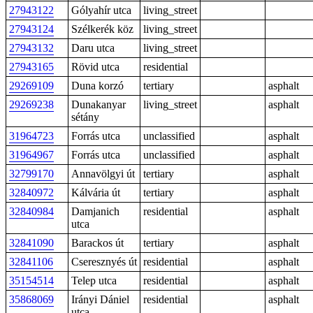
27943122
Gólyahír utca
living_street
27943124
Szélkerék köz
living_street
27943132
Daru utca
living_street
27943165
Rövid utca
residential
29269109
Duna korzó
tertiary
asphalt
29269238
Dunakanyar
living_street
asphalt
sétány
31964723
Forrás utca
unclassified
asphalt
31964967
Forrás utca
unclassified
asphalt
32799170
Annavölgyi út
tertiary
asphalt
32840972
Kálvária út
tertiary
asphalt
32840984
Damjanich
residential
asphalt
utca
32841090
Barackos út
tertiary
asphalt
32841106
Cseresznyés út
residential
asphalt
35154514
Telep utca
residential
asphalt
35868069
Irányi Dániel
residential
asphalt
utca