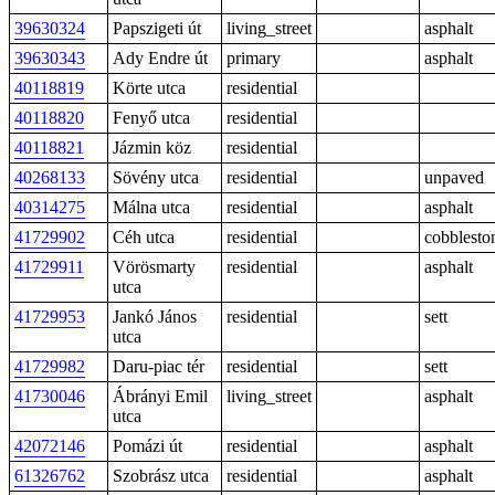
39630324
Papszigeti út
living_street
asphalt
39630343
Ady Endre út
primary
asphalt
40118819
Körte utca
residential
40118820
Fenyő utca
residential
40118821
Jázmin köz
residential
40268133
Sövény utca
residential
unpaved
40314275
Málna utca
residential
asphalt
41729902
Céh utca
residential
cobblesto
41729911
Vörösmarty
residential
asphalt
utca
41729953
Jankó János
residential
sett
utca
41729982
Daru-piac tér
residential
sett
41730046
Ábrányi Emil
living_street
asphalt
utca
42072146
Pomázi út
residential
asphalt
61326762
Szobrász utca
residential
asphalt