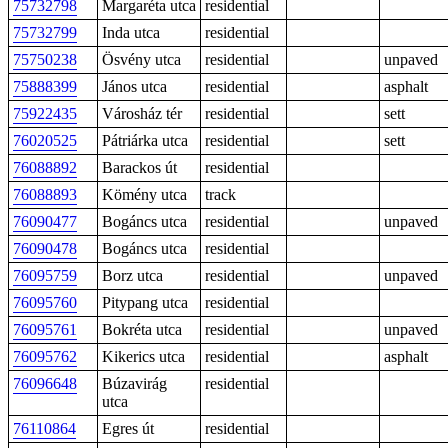
75732798
Margaréta utca
residential
75732799
Inda utca
residential
75750238
Ösvény utca
residential
unpaved
75888399
János utca
residential
asphalt
75922435
Városház tér
residential
sett
76020525
Pátriárka utca
residential
sett
76088892
Barackos út
residential
76088893
Kömény utca
track
76090477
Bogáncs utca
residential
unpaved
76090478
Bogáncs utca
residential
76095759
Borz utca
residential
unpaved
76095760
Pitypang utca
residential
76095761
Bokréta utca
residential
unpaved
76095762
Kikerics utca
residential
asphalt
76096648
Búzavirág
residential
utca
76110864
Egres út
residential