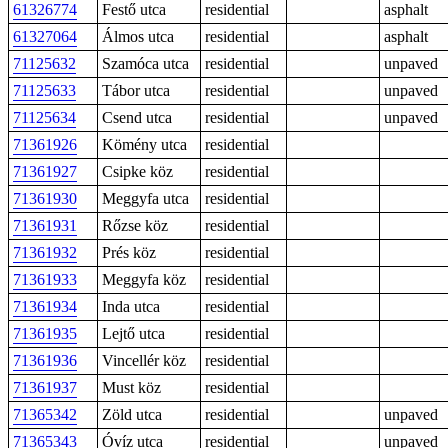
61326774
Festő utca
residential
asphalt
61327064
Álmos utca
residential
asphalt
71125632
Szamóca utca
residential
unpaved
71125633
Tábor utca
residential
unpaved
71125634
Csend utca
residential
unpaved
71361926
Kömény utca
residential
71361927
Csipke köz
residential
71361930
Meggyfa utca
residential
71361931
Rőzse köz
residential
71361932
Prés köz
residential
71361933
Meggyfa köz
residential
71361934
Inda utca
residential
71361935
Lejtő utca
residential
71361936
Vincellér köz
residential
71361937
Must köz
residential
71365342
Zöld utca
residential
unpaved
71365343
Óvíz utca
residential
unpaved