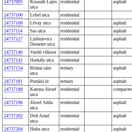
24737095
Kossuth Lajos
residential
asphalt
utca
24737100
Lehel utca
residential
24737109
Lévay utca
residential
asphalt
24737114
Sas utca
residential
asphalt
24737127
Ljubojevics
residential
asphalt
Demeter utca
24737140
Vasúti villasor
residential
asphalt
24737141
Harkály utca
residential
24737154
Római sánc
tertiary
asphalt
utca
24737181
Pomázi út
tertiary
asphalt
24737188
Katona József
residential
compacte
utca
24737196
József Attila
residential
asphalt
utca
24737202
Deli Antal
residential
asphalt
utca
24737204
Huba utca
residential
asphalt