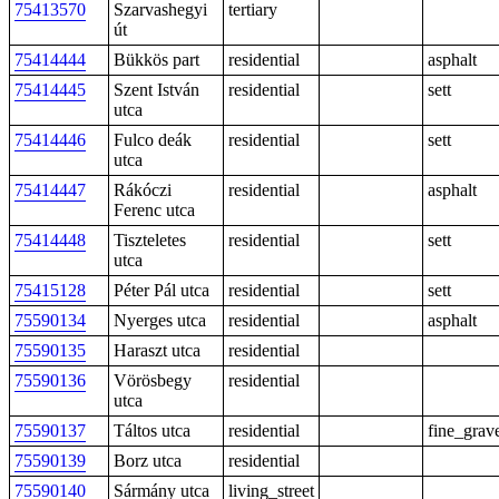
75413570
Szarvashegyi
tertiary
út
75414444
Bükkös part
residential
asphalt
75414445
Szent István
residential
sett
utca
75414446
Fulco deák
residential
sett
utca
75414447
Rákóczi
residential
asphalt
Ferenc utca
75414448
Tiszteletes
residential
sett
utca
75415128
Péter Pál utca
residential
sett
75590134
Nyerges utca
residential
asphalt
75590135
Haraszt utca
residential
75590136
Vörösbegy
residential
utca
75590137
Táltos utca
residential
fine_grav
75590139
Borz utca
residential
75590140
Sármány utca
living_street