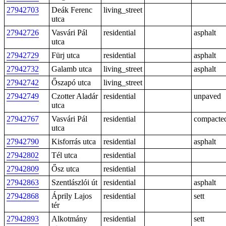
27942703
Deák Ferenc
living_street
utca
27942726
Vasvári Pál
residential
asphalt
utca
27942729
Fürj utca
residential
asphalt
27942732
Galamb utca
living_street
asphalt
27942742
Őszapó utca
living_street
27942749
Czotter Aladár
residential
unpaved
utca
27942767
Vasvári Pál
residential
compacte
utca
27942790
Kisforrás utca
residential
asphalt
27942802
Tél utca
residential
27942809
Ősz utca
residential
27942863
Szentlászlói út
residential
asphalt
27942868
Áprily Lajos
residential
sett
tér
27942893
Alkotmány
residential
sett