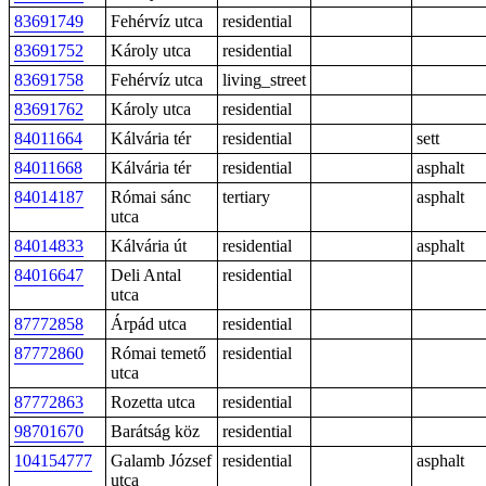
83691749
Fehérvíz utca
residential
83691752
Károly utca
residential
83691758
Fehérvíz utca
living_street
83691762
Károly utca
residential
84011664
Kálvária tér
residential
sett
84011668
Kálvária tér
residential
asphalt
84014187
Római sánc
tertiary
asphalt
utca
84014833
Kálvária út
residential
asphalt
84016647
Deli Antal
residential
utca
87772858
Árpád utca
residential
87772860
Római temető
residential
utca
87772863
Rozetta utca
residential
98701670
Barátság köz
residential
104154777
Galamb József
residential
asphalt
utca