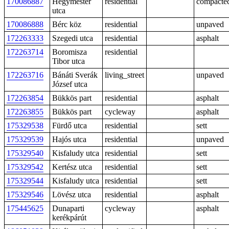
170086887
Hegymester
residential
compacte
utca
170086888
Bérc köz
residential
unpaved
172263333
Szegedi utca
residential
asphalt
172263714
Boromisza
residential
Tibor utca
172263716
Bánáti Sverák
living_street
unpaved
József utca
172263854
Bükkös part
residential
asphalt
172263855
Bükkös part
cycleway
asphalt
175329538
Fürdő utca
residential
sett
175329539
Hajós utca
residential
unpaved
175329540
Kisfaludy utca
residential
sett
175329542
Kertész utca
residential
sett
175329544
Kisfaludy utca
residential
sett
175329546
Lövész utca
residential
asphalt
175445625
Dunaparti
cycleway
asphalt
kerékpárút