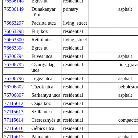
76586148
Egres út
residential
76586149
Dunakanyar
primary
asphalt
körút
76663297
Pacsirta utca
living_street
76663298
Fürj köz
residential
76663300
Rétifű utca
living_street
76663304
Egres út
residential
76706794
Füves utca
residential
asphalt
76706795
Gyurgyalag
residential
fine_grav
utca
76706796
Tegez utca
residential
asphalt
76706802
Túzok utca
residential
pebblesto
76706807
Sarkantyú utca
residential
asphalt
77115612
Csiga köz
residential
77115613
Szilfa utca
residential
77115614
Cseresznyés út
residential
compacte
77115616
Gébics utca
residential
77115617
Pálma utca
residential
asphalt