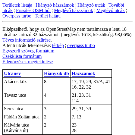
Területek listája
¦
Hiányzó házszámok
¦
Hiányzó utcák
¦
További
utcák
¦
Frissítés OSM-ből
¦
Meglévő házszámok
¦
Meglévő utcák
¦
Overpass turbo
¦
Terület határa
Elképzelhető, hogy az OpenStreetMap nem tartalmazza a lenti 18
utcához tartozó 32 házszámot. (meglévő: 1618, készültség: 98,06%).
Téves információ szűrése
.
A lenti utcák lekérdezése:
térkép
¦
overpass turbo
Egyszerű szöveg formátum
Csekklista formátum
Ellenőrzések megtekintése
Utcanév
Hiányzik db
Házszámok
Akácos köz
8
17, 19, 29, 35/A, 41
16, 22, 32
Tavasz utca
4
21, 23, 31
114
Seres utca
3
29, 31, 39
Fábián Zoltán utca
2
7, 13
Kálvária utca
2
23
(Kálvária út)
28