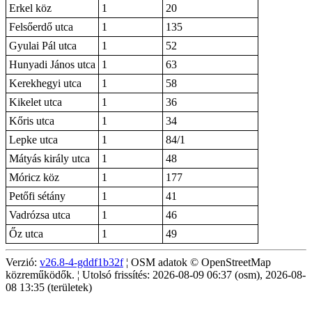
Erkel köz
1
20
Felsőerdő utca
1
135
Gyulai Pál utca
1
52
Hunyadi János utca
1
63
Kerekhegyi utca
1
58
Kikelet utca
1
36
Kőris utca
1
34
Lepke utca
1
84/1
Mátyás király utca
1
48
Móricz köz
1
177
Petőfi sétány
1
41
Vadrózsa utca
1
46
Őz utca
1
49
Verzió:
v26.8-4-gddf1b32f
¦ OSM adatok © OpenStreetMap
közreműködők. ¦ Utolsó frissítés: 2026-08-09 06:37 (osm), 2026-08-
08 13:35 (területek)