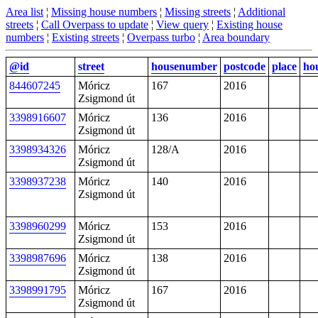
Area list
¦
Missing house numbers
¦
Missing streets
¦
Additional
streets
¦
Call Overpass to update
¦
View query
¦
Existing house
numbers
¦
Existing streets
¦
Overpass turbo
¦
Area boundary
@id
street
housenumber
postcode
place
ho
844607245
Móricz
167
2016
Zsigmond út
3398916607
Móricz
136
2016
Zsigmond út
3398934326
Móricz
128/A
2016
Zsigmond út
3398937238
Móricz
140
2016
Zsigmond út
3398960299
Móricz
153
2016
Zsigmond út
3398987696
Móricz
138
2016
Zsigmond út
3398991795
Móricz
167
2016
Zsigmond út