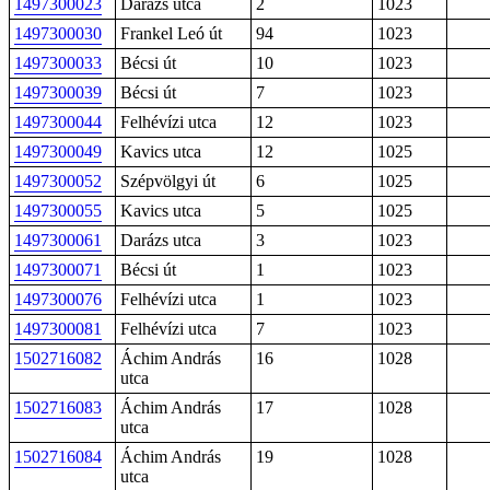
1497300023
Darázs utca
2
1023
1497300030
Frankel Leó út
94
1023
1497300033
Bécsi út
10
1023
1497300039
Bécsi út
7
1023
1497300044
Felhévízi utca
12
1023
1497300049
Kavics utca
12
1025
1497300052
Szépvölgyi út
6
1025
1497300055
Kavics utca
5
1025
1497300061
Darázs utca
3
1023
1497300071
Bécsi út
1
1023
1497300076
Felhévízi utca
1
1023
1497300081
Felhévízi utca
7
1023
1502716082
Áchim András
16
1028
utca
1502716083
Áchim András
17
1028
utca
1502716084
Áchim András
19
1028
utca