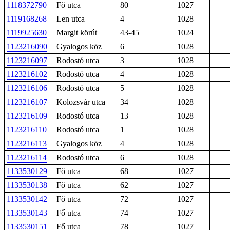
1118372790
Fő utca
80
1027
1119168268
Len utca
4
1028
1119925630
Margit körút
43-45
1024
1123216090
Gyalogos köz
6
1028
1123216097
Rodostó utca
3
1028
1123216102
Rodostó utca
4
1028
1123216106
Rodostó utca
5
1028
1123216107
Kolozsvár utca
34
1028
1123216109
Rodostó utca
13
1028
1123216110
Rodostó utca
1
1028
1123216113
Gyalogos köz
4
1028
1123216114
Rodostó utca
6
1028
1133530129
Fő utca
68
1027
1133530138
Fő utca
62
1027
1133530142
Fő utca
72
1027
1133530143
Fő utca
74
1027
1133530151
Fő utca
78
1027