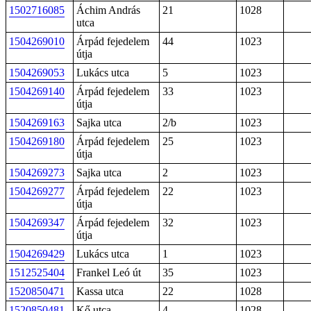
1502716085
Áchim András
21
1028
utca
1504269010
Árpád fejedelem
44
1023
útja
1504269053
Lukács utca
5
1023
1504269140
Árpád fejedelem
33
1023
útja
1504269163
Sajka utca
2/b
1023
1504269180
Árpád fejedelem
25
1023
útja
1504269273
Sajka utca
2
1023
1504269277
Árpád fejedelem
22
1023
útja
1504269347
Árpád fejedelem
32
1023
útja
1504269429
Lukács utca
1
1023
1512525404
Frankel Leó út
35
1023
1520850471
Kassa utca
22
1028
1520850481
Kő utca
4
1028