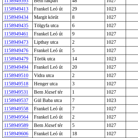
1158949393
Bem rakpart
48
1027
1158949413
Frankel Leó út
29
1023
1158949434
Margit körút
8
1027
1158949435
Tölgyfa utca
6
1027
1158949461
Frankel Leó út
9
1027
1158949473
Lipthay utca
2
1027
1158949476
Frankel Leó út
5
1027
1158949479
Török utca
14
1023
1158949494
Frankel Leó út
20
1027
1158949510
Vidra utca
2
1027
1158949518
Henger utca
3
1027
1158949531
Bem József tér
1
1027
1158949537
Gül Baba utca
7
1023
1158949558
Frankel Leó út
7
1027
1158949564
Frankel Leó út
2
1027
1158949589
Bem József tér
5
1027
1158949606
Frankel Leó út
18
1027