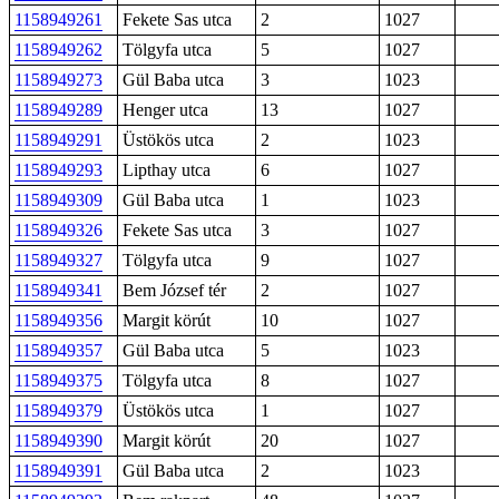
1158949261
Fekete Sas utca
2
1027
1158949262
Tölgyfa utca
5
1027
1158949273
Gül Baba utca
3
1023
1158949289
Henger utca
13
1027
1158949291
Üstökös utca
2
1023
1158949293
Lipthay utca
6
1027
1158949309
Gül Baba utca
1
1023
1158949326
Fekete Sas utca
3
1027
1158949327
Tölgyfa utca
9
1027
1158949341
Bem József tér
2
1027
1158949356
Margit körút
10
1027
1158949357
Gül Baba utca
5
1023
1158949375
Tölgyfa utca
8
1027
1158949379
Üstökös utca
1
1027
1158949390
Margit körút
20
1027
1158949391
Gül Baba utca
2
1023