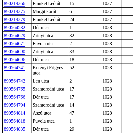
890219266
Frankel Leó út
15
1027
890219275
Margit körút
6
1027
890219279
Frankel Leó út
24
1027
890564582
Dér utca
1
1028
890564629
Zrínyi utca
32
1028
890564671
Fuvola utca
2
1028
890564690
Zrínyi utca
33
1028
890564696
Dér utca
18
1028
890564741
Kerényi Frigyes
52
1028
utca
890564742
Len utca
2
1028
890564765
Szamorodni utca
17
1028
890564766
Dér utca
17
1028
890564794
Szamorodni utca
14
1028
890564814
Aszú utca
47
1028
890564818
Fuvola utca
1
1028
890564835
Dér utca
29
1028