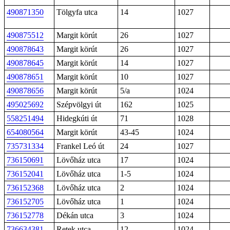
490871350
Tölgyfa utca
14
1027
490875512
Margit körút
26
1027
490878643
Margit körút
26
1027
490878645
Margit körút
14
1027
490878651
Margit körút
10
1027
490878656
Margit körút
5/a
1024
495025692
Szépvölgyi út
162
1025
558251494
Hidegkúti út
71
1028
654080564
Margit körút
43-45
1024
735731334
Frankel Leó út
24
1027
736150691
Lövőház utca
17
1024
736152041
Lövőház utca
1-5
1024
736152368
Lövőház utca
2
1024
736152705
Lövőház utca
1
1024
736152778
Dékán utca
3
1024
736634381
Retek utca
12
1024