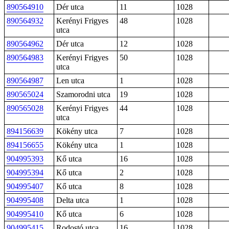
890564910
Dér utca
11
1028
890564932
Kerényi Frigyes
48
1028
utca
890564962
Dér utca
12
1028
890564983
Kerényi Frigyes
50
1028
utca
890564987
Len utca
1
1028
890565024
Szamorodni utca
19
1028
890565028
Kerényi Frigyes
44
1028
utca
894156639
Kökény utca
7
1028
894156655
Kökény utca
1
1028
904995393
Kő utca
16
1028
904995394
Kő utca
2
1028
904995407
Kő utca
8
1028
904995408
Delta utca
1
1028
904995410
Kő utca
6
1028
904995415
Rodostó utca
16
1028