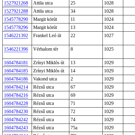
1527921268
Attila utca
25
1028
1527921288
Attila utca
34
1028
1545778290
Margit körút
11
1024
1545778296
Margit körút
13
1024
1546221392
Frankel Leó út
22
1027
1546221396
Vérhalom tér
8
1025
1604784181
Zrínyi Miklós út
13
1029
1604784185
Zrínyi Miklós út
14
1029
1604784186
Vakond utca
2
1029
1604784214
Rézsű utca
67
1029
1604784216
Rézsű utca
69
1029
1604784228
Rézsű utca
71
1029
1604784230
Rézsű utca
72
1029
1604784242
Rézsű utca
74
1029
1604784243
Rézsű utca
75a
1029