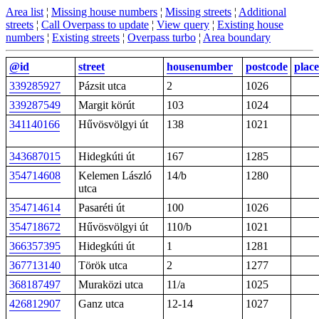
Area list
¦
Missing house numbers
¦
Missing streets
¦
Additional
streets
¦
Call Overpass to update
¦
View query
¦
Existing house
numbers
¦
Existing streets
¦
Overpass turbo
¦
Area boundary
@id
street
housenumber
postcode
place
339285927
Pázsit utca
2
1026
339287549
Margit körút
103
1024
341140166
Hűvösvölgyi út
138
1021
343687015
Hidegkúti út
167
1285
354714608
Kelemen László
14/b
1280
utca
354714614
Pasaréti út
100
1026
354718672
Hűvösvölgyi út
110/b
1021
366357395
Hidegkúti út
1
1281
367713140
Török utca
2
1277
368187497
Muraközi utca
11/a
1025
426812907
Ganz utca
12-14
1027