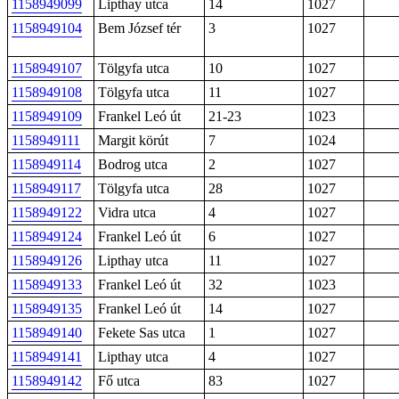
1158949099
Lipthay utca
14
1027
1158949104
Bem József tér
3
1027
1158949107
Tölgyfa utca
10
1027
1158949108
Tölgyfa utca
11
1027
1158949109
Frankel Leó út
21-23
1023
1158949111
Margit körút
7
1024
1158949114
Bodrog utca
2
1027
1158949117
Tölgyfa utca
28
1027
1158949122
Vidra utca
4
1027
1158949124
Frankel Leó út
6
1027
1158949126
Lipthay utca
11
1027
1158949133
Frankel Leó út
32
1023
1158949135
Frankel Leó út
14
1027
1158949140
Fekete Sas utca
1
1027
1158949141
Lipthay utca
4
1027
1158949142
Fő utca
83
1027