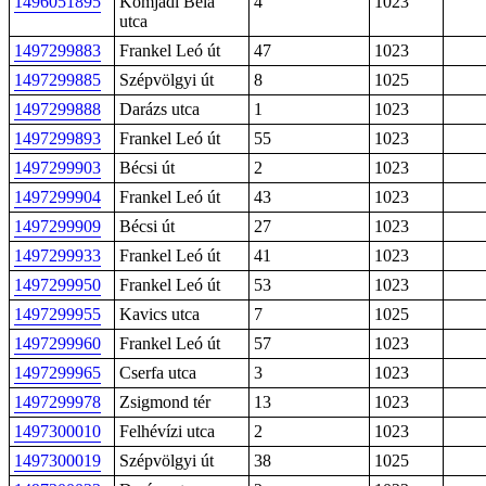
1496051895
Komjádi Béla
4
1023
utca
1497299883
Frankel Leó út
47
1023
1497299885
Szépvölgyi út
8
1025
1497299888
Darázs utca
1
1023
1497299893
Frankel Leó út
55
1023
1497299903
Bécsi út
2
1023
1497299904
Frankel Leó út
43
1023
1497299909
Bécsi út
27
1023
1497299933
Frankel Leó út
41
1023
1497299950
Frankel Leó út
53
1023
1497299955
Kavics utca
7
1025
1497299960
Frankel Leó út
57
1023
1497299965
Cserfa utca
3
1023
1497299978
Zsigmond tér
13
1023
1497300010
Felhévízi utca
2
1023
1497300019
Szépvölgyi út
38
1025