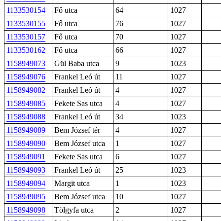
1133530154
Fő utca
64
1027
1133530155
Fő utca
76
1027
1133530157
Fő utca
70
1027
1133530162
Fő utca
66
1027
1158949073
Gül Baba utca
9
1023
1158949076
Frankel Leó út
11
1027
1158949082
Frankel Leó út
4
1027
1158949085
Fekete Sas utca
4
1027
1158949088
Frankel Leó út
34
1023
1158949089
Bem József tér
4
1027
1158949090
Bem József utca
1
1027
1158949091
Fekete Sas utca
6
1027
1158949093
Frankel Leó út
25
1023
1158949094
Margit utca
1
1023
1158949095
Bem József utca
10
1027
1158949098
Tölgyfa utca
2
1027