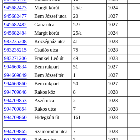
945682473
Margit körút
25/c
1024
945682477
Bem József utca
20
1027
945682482
Ganz utca
5-9
1027
945682484
Margit körút
25/a
1024
983235208
Községház utca
41
1028
983235215
Csatlós utca
75
1028
983271206
Frankel Leó út
49
1023
994669834
Bem rakpart
51
1027
994669849
Bem József tér
1
1027
994669860
Bem rakpart
50
1027
994709848
Rákos köz
8
1028
994709853
Aszú utca
2
1028
994709854
Rákos utca
7
1028
994709860
Hidegkúti út
161
1028
994709865
Szamorodni utca
7
1028
994709869
Rákos utca
3
1028