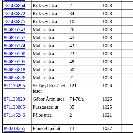
781486864
Kölcsey utca
2
1028
781486872
Kölcsey utca
3/b
1028
781486875
Kölcsey utca
10
1028
866895743
Muhar utca
26
1028
866895757
Muhar utca
45
1028
866895774
Muhar utca
43
1028
866895790
Muhar utca
23
1028
866895795
Muhar utca
48
1028
866895818
Muhar utca
50
1028
866895826
Muhar utca
21
1028
871130295
Szilágyi Erzsébet
121
1026
fasor
871133820
Gábor Áron utca
74-78/a
1026
871138885
Pusztaszeri út
35
1025
871146246
Pálos utca
2
1021
890219255
Frankel Leó út
13
1027