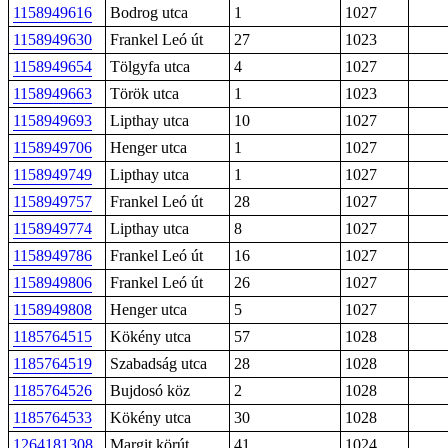
1158949616
Bodrog utca
1
1027
1158949630
Frankel Leó út
27
1023
1158949654
Tölgyfa utca
4
1027
1158949663
Török utca
1
1023
1158949693
Lipthay utca
10
1027
1158949706
Henger utca
1
1027
1158949749
Lipthay utca
1
1027
1158949757
Frankel Leó út
28
1027
1158949774
Lipthay utca
8
1027
1158949786
Frankel Leó út
16
1027
1158949806
Frankel Leó út
26
1027
1158949808
Henger utca
5
1027
1185764515
Kökény utca
57
1028
1185764519
Szabadság utca
28
1028
1185764526
Bujdosó köz
2
1028
1185764533
Kökény utca
30
1028
1264181308
Margit körút
41
1024