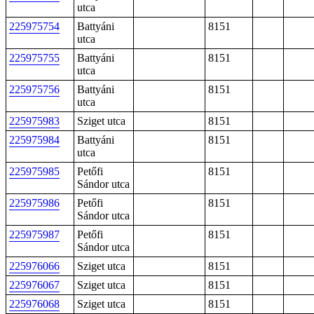
utca
225975754
Battyáni
8151
utca
225975755
Battyáni
8151
utca
225975756
Battyáni
8151
utca
225975983
Sziget utca
8151
225975984
Battyáni
8151
utca
225975985
Petőfi
8151
Sándor utca
225975986
Petőfi
8151
Sándor utca
225975987
Petőfi
8151
Sándor utca
225976066
Sziget utca
8151
225976067
Sziget utca
8151
225976068
Sziget utca
8151