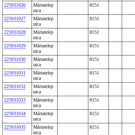
225931026
Máriatelep
8151
utca
225931027
Máriatelep
8151
utca
225931028
Máriatelep
8151
utca
225931029
Máriatelep
8151
utca
225931030
Máriatelep
8151
utca
225931031
Máriatelep
8151
utca
225931032
Máriatelep
8151
utca
225931033
Máriatelep
8151
utca
225931034
Máriatelep
8151
utca
225931035
Máriatelep
8151
utca