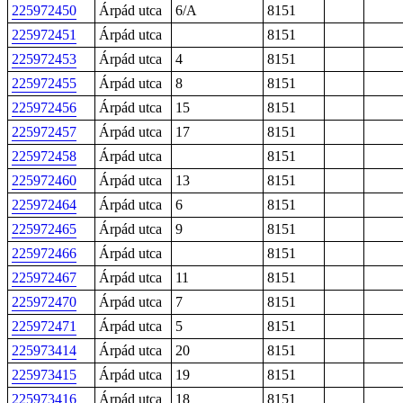
225972450
Árpád utca
6/A
8151
225972451
Árpád utca
8151
225972453
Árpád utca
4
8151
225972455
Árpád utca
8
8151
225972456
Árpád utca
15
8151
225972457
Árpád utca
17
8151
225972458
Árpád utca
8151
225972460
Árpád utca
13
8151
225972464
Árpád utca
6
8151
225972465
Árpád utca
9
8151
225972466
Árpád utca
8151
225972467
Árpád utca
11
8151
225972470
Árpád utca
7
8151
225972471
Árpád utca
5
8151
225973414
Árpád utca
20
8151
225973415
Árpád utca
19
8151
225973416
Árpád utca
18
8151