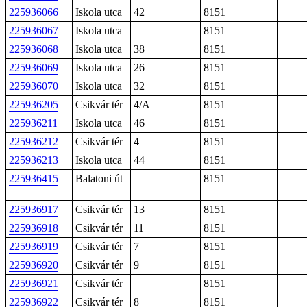
225936066
Iskola utca
42
8151
225936067
Iskola utca
8151
225936068
Iskola utca
38
8151
225936069
Iskola utca
26
8151
225936070
Iskola utca
32
8151
225936205
Csikvár tér
4/A
8151
225936211
Iskola utca
46
8151
225936212
Csikvár tér
4
8151
225936213
Iskola utca
44
8151
225936415
Balatoni út
8151
225936917
Csikvár tér
13
8151
225936918
Csikvár tér
11
8151
225936919
Csikvár tér
7
8151
225936920
Csikvár tér
9
8151
225936921
Csikvár tér
8151
225936922
Csikvár tér
8
8151