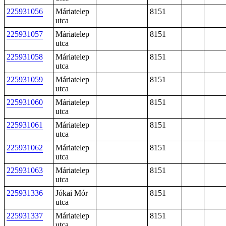
225931056
Máriatelep
8151
utca
225931057
Máriatelep
8151
utca
225931058
Máriatelep
8151
utca
225931059
Máriatelep
8151
utca
225931060
Máriatelep
8151
utca
225931061
Máriatelep
8151
utca
225931062
Máriatelep
8151
utca
225931063
Máriatelep
8151
utca
225931336
Jókai Mór
8151
utca
225931337
Máriatelep
8151
utca