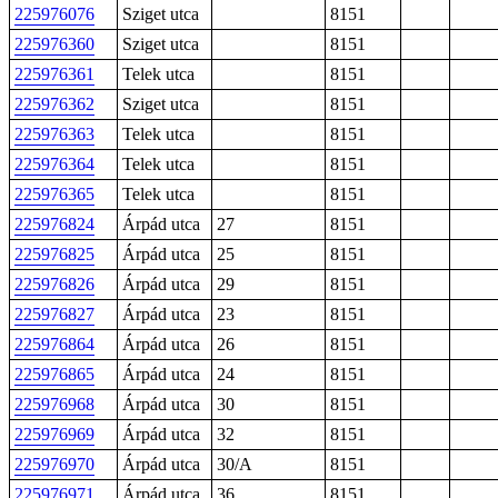
225976076
Sziget utca
8151
225976360
Sziget utca
8151
225976361
Telek utca
8151
225976362
Sziget utca
8151
225976363
Telek utca
8151
225976364
Telek utca
8151
225976365
Telek utca
8151
225976824
Árpád utca
27
8151
225976825
Árpád utca
25
8151
225976826
Árpád utca
29
8151
225976827
Árpád utca
23
8151
225976864
Árpád utca
26
8151
225976865
Árpád utca
24
8151
225976968
Árpád utca
30
8151
225976969
Árpád utca
32
8151
225976970
Árpád utca
30/A
8151
225976971
Árpád utca
36
8151