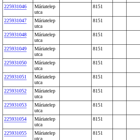
225931046
Máriatelep
8151
utca
225931047
Máriatelep
8151
utca
225931048
Máriatelep
8151
utca
225931049
Máriatelep
8151
utca
225931050
Máriatelep
8151
utca
225931051
Máriatelep
8151
utca
225931052
Máriatelep
8151
utca
225931053
Máriatelep
8151
utca
225931054
Máriatelep
8151
utca
225931055
Máriatelep
8151
utca