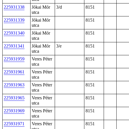
225931338
Jókai Mór
3/d
8151
utca
225931339
Jókai Mór
8151
utca
225931340
Jókai Mór
8151
utca
225931341
Jókai Mór
3/e
8151
utca
225931959
Veres Péter
8151
utca
225931961
Veres Péter
8151
utca
225931963
Veres Péter
8151
utca
225931965
Veres Péter
8151
utca
225931969
Veres Péter
8151
utca
225931971
Veres Péter
8151
utca