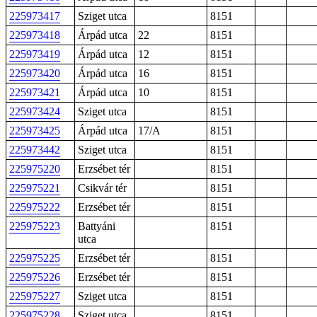
225973417
Sziget utca
8151
225973418
Árpád utca
22
8151
225973419
Árpád utca
12
8151
225973420
Árpád utca
16
8151
225973421
Árpád utca
10
8151
225973424
Sziget utca
8151
225973425
Árpád utca
17/A
8151
225973442
Sziget utca
8151
225975220
Erzsébet tér
8151
225975221
Csikvár tér
8151
225975222
Erzsébet tér
8151
225975223
Battyáni
8151
utca
225975225
Erzsébet tér
8151
225975226
Erzsébet tér
8151
225975227
Sziget utca
8151
225975228
Sziget utca
8151