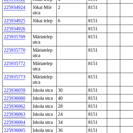
225934924
Jókai Mór
2
8151
utca
225934925
Jókai telep
6
8151
225934926
8151
225935769
Máriatelep
8151
utca
225935770
Máriatelep
8151
utca
225935772
Máriatelep
8151
utca
225935773
Máriatelep
8151
utca
225936059
Iskola utca
30
8151
225936060
Iskola utca
40
8151
225936062
Iskola utca
28
8151
225936063
Iskola utca
24
8151
225936064
Iskola utca
34
8151
225936065
Iskola utca
36
8151