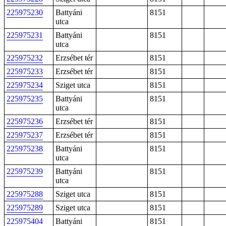
225975230
Battyáni
8151
utca
225975231
Battyáni
8151
utca
225975232
Erzsébet tér
8151
225975233
Erzsébet tér
8151
225975234
Sziget utca
8151
225975235
Battyáni
8151
utca
225975236
Erzsébet tér
8151
225975237
Erzsébet tér
8151
225975238
Battyáni
8151
utca
225975239
Battyáni
8151
utca
225975288
Sziget utca
8151
225975289
Sziget utca
8151
225975404
Battyáni
8151