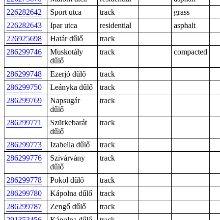
226282642
Sport utca
track
grass
226282643
Ipar utca
residential
asphalt
226925698
Határ dűlő
track
286299746
Muskotály
track
compacted
dűlő
286299748
Ezerjó dűlő
track
286299750
Leányka dűlő
track
286299769
Napsugár
track
dűlő
286299771
Szürkebarát
track
dűlő
286299773
Izabella dűlő
track
286299776
Szivárvány
track
dűlő
286299778
Pokol dűlő
track
286299780
Kápolna dűlő
track
286299787
Zengő dűlő
track
291353456
Kápolna dűlő
track