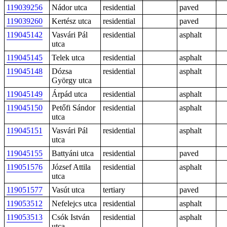
119039256
Nádor utca
residential
paved
119039260
Kertész utca
residential
paved
119045142
Vasvári Pál
residential
asphalt
utca
119045145
Telek utca
residential
asphalt
119045148
Dózsa
residential
asphalt
György utca
119045149
Árpád utca
residential
asphalt
119045150
Petőfi Sándor
residential
asphalt
utca
119045151
Vasvári Pál
residential
asphalt
utca
119045155
Battyáni utca
residential
paved
119051576
József Attila
residential
asphalt
utca
119051577
Vasút utca
tertiary
paved
119053512
Nefelejcs utca
residential
asphalt
119053513
Csók István
residential
asphalt
utca