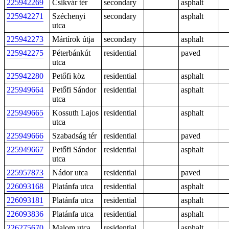
225942269
Csikvár tér
secondary
asphalt
225942271
Széchenyi
secondary
asphalt
utca
225942273
Mártírok útja
secondary
asphalt
225942275
Péterbánkút
residential
paved
utca
225942280
Petőfi köz
residential
asphalt
225949664
Petőfi Sándor
residential
asphalt
utca
225949665
Kossuth Lajos
residential
asphalt
utca
225949666
Szabadság tér
residential
paved
225949667
Petőfi Sándor
residential
asphalt
utca
225957873
Nádor utca
residential
paved
226093168
Platánfa utca
residential
asphalt
226093181
Platánfa utca
residential
asphalt
226093836
Platánfa utca
residential
asphalt
226275670
Malom utca
residential
asphalt