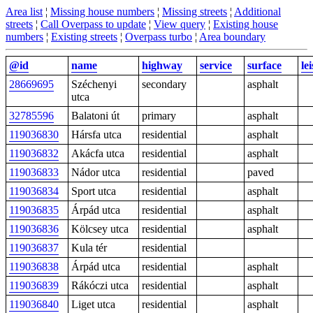
Area list
¦
Missing house numbers
¦
Missing streets
¦
Additional
streets
¦
Call Overpass to update
¦
View query
¦
Existing house
numbers
¦
Existing streets
¦
Overpass turbo
¦
Area boundary
@id
name
highway
service
surface
le
28669695
Széchenyi
secondary
asphalt
utca
32785596
Balatoni út
primary
asphalt
119036830
Hársfa utca
residential
asphalt
119036832
Akácfa utca
residential
asphalt
119036833
Nádor utca
residential
paved
119036834
Sport utca
residential
asphalt
119036835
Árpád utca
residential
asphalt
119036836
Kölcsey utca
residential
asphalt
119036837
Kula tér
residential
119036838
Árpád utca
residential
asphalt
119036839
Rákóczi utca
residential
asphalt
119036840
Liget utca
residential
asphalt