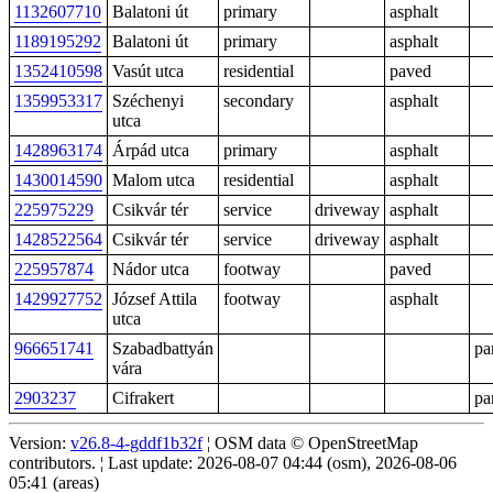
1132607710
Balatoni út
primary
asphalt
1189195292
Balatoni út
primary
asphalt
1352410598
Vasút utca
residential
paved
1359953317
Széchenyi
secondary
asphalt
utca
1428963174
Árpád utca
primary
asphalt
1430014590
Malom utca
residential
asphalt
225975229
Csikvár tér
service
driveway
asphalt
1428522564
Csikvár tér
service
driveway
asphalt
225957874
Nádor utca
footway
paved
1429927752
József Attila
footway
asphalt
utca
966651741
Szabadbattyán
pa
vára
2903237
Cifrakert
pa
Version:
v26.8-4-gddf1b32f
¦ OSM data © OpenStreetMap
contributors. ¦ Last update: 2026-08-07 04:44 (osm), 2026-08-06
05:41 (areas)